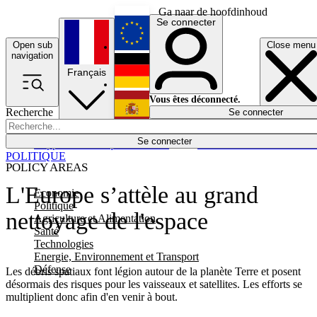
Ga naar de hoofdinhoud
Se connecter
Open sub
Close menu
English
navigation
Français
Deutsch
Vous êtes déconnecté.
Recherche
Se connecter
Español
Lumières éteintes
Se connecter
Rapporteur
Politique
Économie
Newsletters
Evénements
Em
POLITIQUE
POLICY AREAS
L'Europe s’attèle au grand
Economie
Politique
nettoyage de l'espace
Agriculture et Alimentation
Santé
Technologies
Energie, Environnement et Transport
Défense
Les débris spatiaux font légion autour de la planète Terre et posent
désormais des risques pour les vaisseaux et satellites. Les efforts se
multiplient donc afin d'en venir à bout.