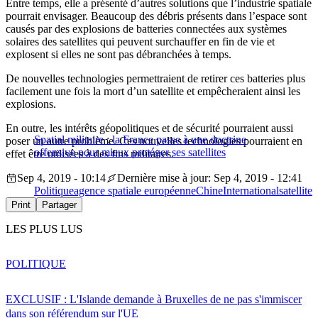
Entre temps, elle a présenté d’autres solutions que l’industrie spatiale
pourrait envisager. Beaucoup des débris présents dans l’espace sont
causés par des explosions de batteries connectées aux systèmes
solaires des satellites qui peuvent surchauffer en fin de vie et
explosent si elles ne sont pas débranchées à temps.
De nouvelles technologies permettraient de retirer ces batteries plus
facilement une fois la mort d’un satellite et empêcheraient ainsi les
explosions.
En outre, les intérêts géopolitiques et de sécurité pourraient aussi
Spatial militaire : la France passe à une doctrine
poser un autre problème. Ces nouvelles technologies pourraient en
offensive pour mieux protéger ses satellites
effet être utilisées à des fins militaires.
Sep 4, 2019 - 10:14
Dernière mise à jour: Sep 4, 2019 - 12:41
Politique
agence spatiale européenne
Chine
International
satellite
Print
Partager
LES PLUS LUS
POLITIQUE
EXCLUSIF : L'Islande demande à Bruxelles de ne pas s'immiscer
dans son référendum sur l'UE