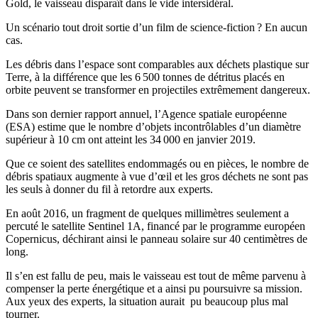
Gold, le vaisseau disparaît dans le vide intersidéral.
Un scénario tout droit sortie d’un film de science-fiction ? En aucun
cas.
Les débris dans l’espace sont comparables aux déchets plastique sur
Terre, à la différence que les 6 500 tonnes de détritus placés en
orbite peuvent se transformer en projectiles extrêmement dangereux.
Dans son dernier rapport annuel, l’Agence spatiale européenne
(ESA) estime que le nombre d’objets incontrôlables d’un diamètre
supérieur à 10 cm ont atteint les 34 000 en janvier 2019.
Que ce soient des satellites endommagés ou en pièces, le nombre de
débris spatiaux augmente à vue d’œil et les gros déchets ne sont pas
les seuls à donner du fil à retordre aux experts.
En août 2016, un fragment de quelques millimètres seulement a
percuté le satellite Sentinel 1A, financé par le programme européen
Copernicus, déchirant ainsi le panneau solaire sur 40 centimètres de
long.
Il s’en est fallu de peu, mais le vaisseau est tout de même parvenu à
compenser la perte énergétique et a ainsi pu poursuivre sa mission.
Aux yeux des experts, la situation aurait pu beaucoup plus mal
tourner.