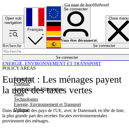
Ga naar de hoofdinhoud
Se connecter
Open sub
Close menu
English
navigation
Français
Deutsch
Vous êtes déconnecté.
Recherche
Se connecter
Español
Lumières éteintes
Se connecter
Rapporteur
Politique
Économie
Newsletters
Evénements
Em
ENERGIE, ENVIRONNEMENT ET TRANSPORT
POLICY AREAS
Eurostat : Les ménages payent
Economie
Politique
la note des taxes vertes
Agriculture et Alimentation
Santé
Technologies
Energie, Environnement et Transport
Défense
Dans la plupart des pays de l'UE, avec le Danemark en tête de liste,
la plus grande part des recettes fiscales environnementales
proviennent des ménages.