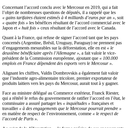
Concernant l’accord conclu avec le Mercosur en 2019, qui a fait
l’objet de nombreuses questions de députés, il a rappelé que les
« gains tarifaires étaient estimés à 4 milliards d’euros par an »
, soit
« quatre fois »
les bénéfices résultant de l’accord commercial avec le
Japon et
« huit fois »
ceux résultant de l’accord avec le Canada.
Quant à la France, qui refuse de signer l’accord tant que les pays
concernés (Argentine, Brésil, Uruguay, Paraguay) ne prennent pas
d’engagements mesurables sur la déforestation, elle en est
« le
deuxième bénéficiaire après l’Allemagne »
, a fait valoir le vice-
président de la Commission européenne, ajoutant que
« 100.000
emplois en France dépendent des exports vers le Mercosur ».
Alignant les chiffres, Valdis Dombrovskis a également fait valoir
que l’industrie agro-alimentaire tricolore, premier exportateur de
produits laitiers vers les pays du Mercosur, aurait tout à y gagner.
Face au ministre délégué au Commerce extérieur, Franck Riester,
qui a réitéré le refus du gouvernement de ratifier l’accord en l’état, le
commissaire a assuré partager les
« inquiétudes »
françaises et
travailler
« à des engagements que le Mercosur pourrait prendre »
en matière de respect de l’environnement, comme
« le respect de
l’accord de Paris ».