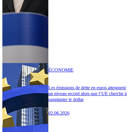
ÉCONOMIE
Les émissions de dette en euros atteignent
un niveau record alors que l’UE cherche à
supplanter le dollar
02.06.2026