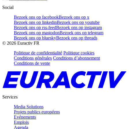
Social
Bezoek ons op facebook
Bezoek ons op x
Bezoek ons op linkedin
Bezoek ons op youtube
Bezoek ons op rss-feed
Bezoek ons op instagram
Bezoek ons op mastodon
Bezoek ons op telegram
Bezoek ons op bluesky
Bezoek ons op threads
©
2026
Euractiv FR
Politique de confidentialité
Politique cookies
Conditions générales
Conditions d’abonnement
Conditions de vente
Services
Media Solutions
Projets publics européens
Evénements
Emplois
Agenda