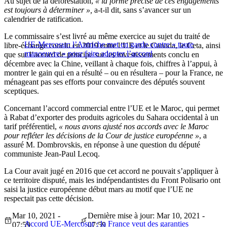
Au sujet de la déforestation,
« la forme précise de ces engagements
est toujours à déterminer »,
a-t-il dit, sans s’avancer sur un
calendrier de ratification.
Le commissaire s’est livré au même exercice au sujet du traité de
UE-Mercosur: l’Autriche met en garde contre « toute
libre-échange conclu en 2019 entre l’UE et le Canada, le Ceta, ainsi
manoeuvre » pour faire adopter l’accord
que sur l’accord de principe sur les investissements conclu en
décembre avec la Chine, veillant à chaque fois, chiffres à l’appui, à
montrer le gain qui en a résulté – ou en résultera – pour la France, ne
ménageant pas ses efforts pour convaincre des députés souvent
sceptiques.
Concernant l’accord commercial entre l’UE et le Maroc, qui permet
à Rabat d’exporter des produits agricoles du Sahara occidental à un
tarif préférentiel,
« nous avons ajusté nos accords avec le Maroc
pour refléter les décisions de la Cour de justice européenne »
, a
assuré M. Dombrovskis, en réponse à une question du député
communiste Jean-Paul Lecoq.
La Cour avait jugé en 2016 que cet accord ne pouvait s’appliquer à
ce territoire disputé, mais les indépendantistes du Front Polisario ont
saisi la justice européenne début mars au motif que l’UE ne
respectait pas cette décision.
Mar 10, 2021 -
Dernière mise à jour: Mar 10, 2021 -
Accord UE-Mercosur : la France veut des garanties
07:59
07:59