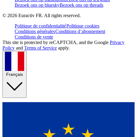
Bezoek ons op bluesky
Bezoek ons op threads
©
2026
Euractiv FR. All rights reserved.
Politique de confidentialité
Politique cookies
Conditions générales
Conditions d’abonnement
Conditions de vente
This site is protected by reCAPTCHA, and the Google
Privacy
Policy
and
Terms of Service
apply.
Français