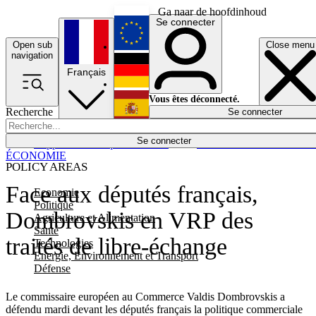
Ga naar de hoofdinhoud
Se connecter
Open sub
Close menu
English
navigation
Français
Deutsch
Vous êtes déconnecté.
Recherche
Se connecter
Español
Lumières éteintes
Se connecter
Rapporteur
Politique
Économie
Newsletters
Evénements
Em
ÉCONOMIE
POLICY AREAS
Face aux députés français,
Economie
Politique
Dombrovskis en VRP des
Agriculture et Alimentation
Santé
traités de libre-échange
Technologies
Energie, Environnement et Transport
Défense
Le commissaire européen au Commerce Valdis Dombrovskis a
défendu mardi devant les députés français la politique commerciale