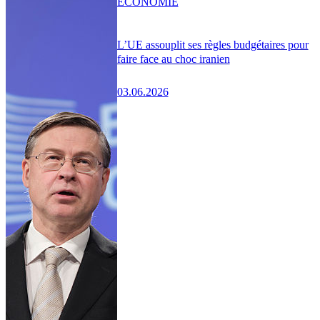
ÉCONOMIE
L’UE assouplit ses règles budgétaires pour
faire face au choc iranien
03.06.2026