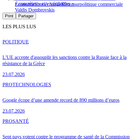
« concrètes » et « vérifiables »
Économie
libre-échange
Mercosur
politique commerciale
Valdis Dombrovskis
Print
Partager
LES PLUS LUS
POLITIQUE
L'UE accepte d'assouplir les sanctions contre la Russie face à la
résistance de la Grèce
23.07.2026
PRO
TECHNOLOGIES
Google écope d’une amende record de 890 millions d’euros
23.07.2026
PRO
SANTÉ
Sept pays votent contre le programme de santé de la Commission