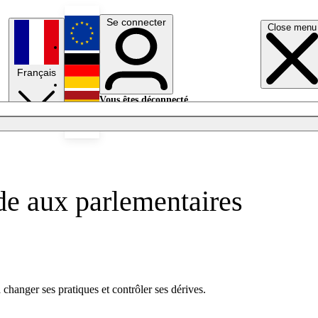
Se connecter
Close menu
English
Français
Deutsch
Vous êtes déconnecté.
Se connecter
Español
Lumières éteintes
de aux parlementaires
changer ses pratiques et contrôler ses dérives.