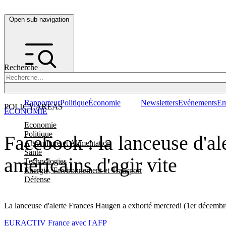
Open sub navigation
Recherche
Rapporteur
Politique
Économie
Newsletters
Evénements
Em
POLICY AREAS
ÉCONOMIE
Economie
Politique
Facebook : la lanceuse d'a
Agriculture et Alimentation
Santé
américains d'agir vite
Technologies
Energie, Environnement et Transport
Défense
La lanceuse d'alerte Frances Haugen a exhorté mercredi (1er décembre)
EURACTIV France avec l'AFP