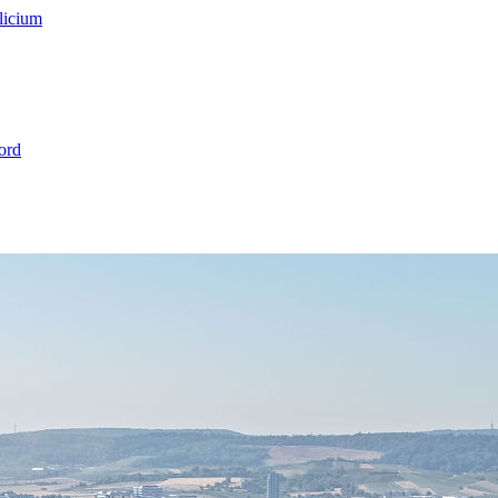
licium
ord