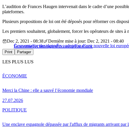
L’audition de Frances Haugen intervenait dans le cadre d’une possible r
plateformes.
Plusieurs propositions de loi ont été déposés pour réformer ces disposi
Les premiers souhaitent, globalement, forcer les opérateurs de sites à m
Dec 2, 2021 - 08:38
Dernière mise à jour: Dec 2, 2021 - 08:40
Gouvernance des données : adoption d’une nouvelle loi europé
Économie
Technologies
Économie
Facebook
Print
Partager
LES PLUS LUS
ÉCONOMIE
Merci la Chine : elle a sauvé l’économie mondiale
27.07.2026
POLITIQUE
Une enclave espagnole dépassée par l'afflux de migrants arrivant par 