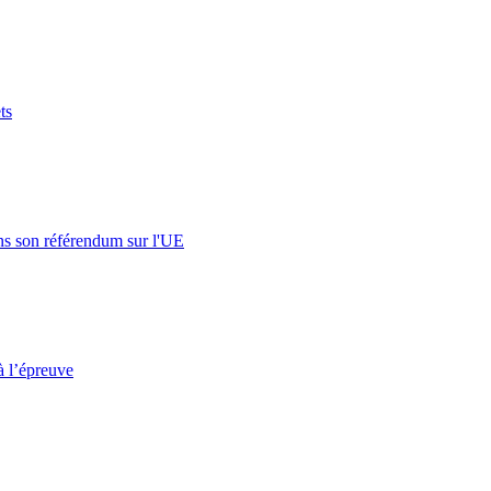
ts
s son référendum sur l'UE
à l’épreuve