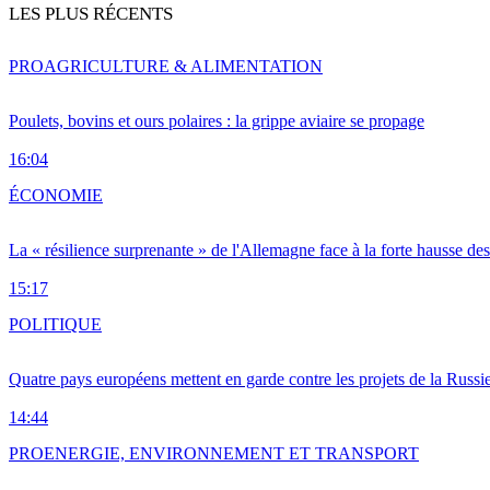
LES PLUS RÉCENTS
PRO
AGRICULTURE & ALIMENTATION
Poulets, bovins et ours polaires : la grippe aviaire se propage
16:04
ÉCONOMIE
La « résilience surprenante » de l'Allemagne face à la forte hausse de
15:17
POLITIQUE
Quatre pays européens mettent en garde contre les projets de la Russi
14:44
PRO
ENERGIE, ENVIRONNEMENT ET TRANSPORT