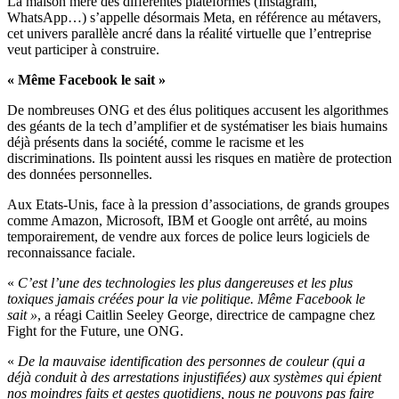
La maison mère des différentes plateformes (Instagram,
WhatsApp…) s’appelle désormais Meta, en référence au métavers,
cet univers parallèle ancré dans la réalité virtuelle que l’entreprise
veut participer à construire.
« Même Facebook le sait »
De nombreuses ONG et des élus politiques accusent les algorithmes
des géants de la tech d’amplifier et de systématiser les biais humains
déjà présents dans la société, comme le racisme et les
discriminations. Ils pointent aussi les risques en matière de protection
des données personnelles.
Aux Etats-Unis, face à la pression d’associations, de grands groupes
comme Amazon, Microsoft, IBM et Google ont arrêté, au moins
temporairement, de vendre aux forces de police leurs logiciels de
reconnaissance faciale.
«
C’est l’une des technologies les plus dangereuses et les plus
toxiques jamais créées pour la vie politique. Même Facebook le
sait »
, a réagi Caitlin Seeley George, directrice de campagne chez
Fight for the Future, une ONG.
«
De la mauvaise identification des personnes de couleur (qui a
déjà conduit à des arrestations injustifiées) aux systèmes qui épient
nos moindres faits et gestes quotidiens, nous ne pouvons pas faire