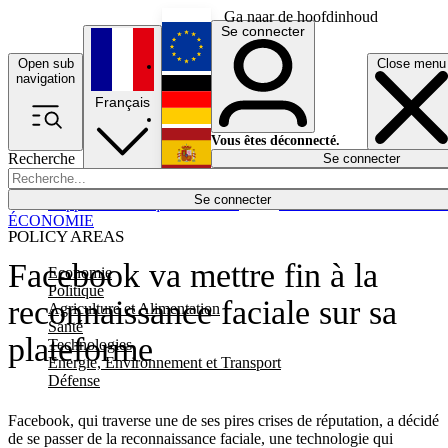
Ga naar de hoofdinhoud
Se connecter
Open sub
Close menu
English
navigation
Français
Deutsch
Vous êtes déconnecté.
Recherche
Se connecter
Español
Lumières éteintes
Se connecter
Rapporteur
Politique
Économie
Newsletters
Evénements
Em
ÉCONOMIE
POLICY AREAS
Facebook va mettre fin à la
Economie
Politique
reconnaissance faciale sur sa
Agriculture et Alimentation
Santé
plateforme
Technologies
Energie, Environnement et Transport
Défense
Facebook, qui traverse une de ses pires crises de réputation, a décidé
de se passer de la reconnaissance faciale, une technologie qui