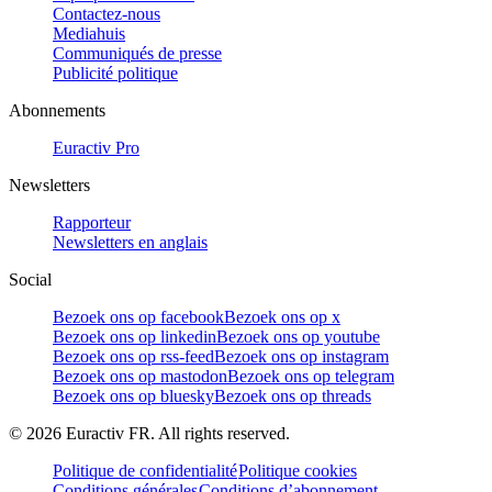
Contactez-nous
Mediahuis
Communiqués de presse
Publicité politique
Abonnements
Euractiv Pro
Newsletters
Rapporteur
Newsletters en anglais
Social
Bezoek ons op facebook
Bezoek ons op x
Bezoek ons op linkedin
Bezoek ons op youtube
Bezoek ons op rss-feed
Bezoek ons op instagram
Bezoek ons op mastodon
Bezoek ons op telegram
Bezoek ons op bluesky
Bezoek ons op threads
©
2026
Euractiv FR. All rights reserved.
Politique de confidentialité
Politique cookies
Conditions générales
Conditions d’abonnement