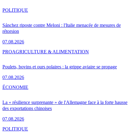
POLITIQUE
Sánchez riposte contre Meloni : l'Italie menacée de mesures de
rétorsion
07.08.2026
PRO
AGRICULTURE & ALIMENTATION
Poulets, bovins et ours polaires : la grippe aviaire se propage
07.08.2026
ÉCONOMIE
La « résilience surprenante » de l'Allemagne face à la forte hausse
des exportations chinoises
07.08.2026
POLITIQUE