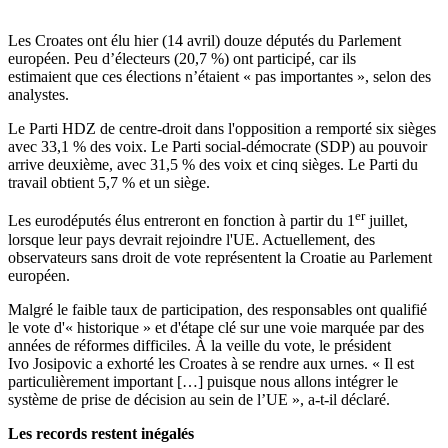
Les Croates ont élu hier (14 avril) douze députés du Parlement
européen. Peu d’électeurs (20,7 %) ont participé, car ils
estimaient que ces élections n’étaient « pas importantes », selon des
analystes.
Le Parti HDZ de centre-droit dans l'opposition a remporté six sièges
avec 33,1 % des voix. Le Parti social-démocrate (SDP) au pouvoir
arrive deuxième, avec 31,5 % des voix et cinq sièges. Le Parti du
travail obtient 5,7 % et un siège.
er
Les eurodéputés élus entreront en fonction à partir du 1
juillet,
lorsque leur pays devrait rejoindre l'UE. Actuellement, des
observateurs sans droit de vote représentent la Croatie au Parlement
européen.
Malgré le faible taux de participation, des responsables ont qualifié
le vote d'« historique » et d'étape clé sur une voie marquée par des
années de réformes difficiles. À la veille du vote, le président
Ivo Josipovic a exhorté les Croates à se rendre aux urnes. « Il est
particulièrement important […] puisque nous allons intégrer le
système de prise de décision au sein de l’UE », a-t-il déclaré.
Les records restent inégalés