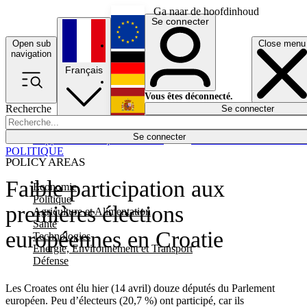
Ga naar de hoofdinhoud
Se connecter
Open sub
Close menu
English
navigation
Français
Deutsch
Vous êtes déconnecté.
Recherche
Se connecter
Español
Lumières éteintes
Se connecter
Rapporteur
Politique
Économie
Newsletters
Evénements
Em
POLITIQUE
POLICY AREAS
Faible participation aux
Economie
Politique
premières élections
Agriculture et Alimentation
Santé
européennes en Croatie
Technologies
Energie, Environnement et Transport
Défense
Les Croates ont élu hier (14 avril) douze députés du Parlement
européen. Peu d’électeurs (20,7 %) ont participé, car ils