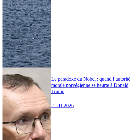
Le paradoxe du Nobel : quand l’autorité
morale norvégienne se heurte à Donald
Trump
21.01.2026