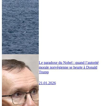
Le paradoxe du Nobel : quand l’autorité
morale norvégienne se heurte à Donald
Trump
21.01.2026