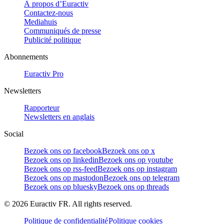
À propos d’Euractiv
Contactez-nous
Mediahuis
Communiqués de presse
Publicité politique
Abonnements
Euractiv Pro
Newsletters
Rapporteur
Newsletters en anglais
Social
Bezoek ons op facebook
Bezoek ons op x
Bezoek ons op linkedin
Bezoek ons op youtube
Bezoek ons op rss-feed
Bezoek ons op instagram
Bezoek ons op mastodon
Bezoek ons op telegram
Bezoek ons op bluesky
Bezoek ons op threads
©
2026
Euractiv FR. All rights reserved.
Politique de confidentialité
Politique cookies