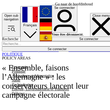
Ga naar de hoofdinhoud
Se connecter
Open sub
Close menu
English
navigation
Français
Deutsch
Vous êtes déconnecté.
Recherche
Se connecter
Español
Lumières éteintes
Se connecter
Rapporteur
Politique
Économie
Newsletters
Evénements
Em
POLITIQUE
POLICY AREAS
« Ensemble, faisons
Economie
Politique
l’Allemagne » : les
Agriculture et Alimentation
Santé
conservateurs lancent leur
Technologies
Energie, Environnement et Transport
campagne électorale
Défense