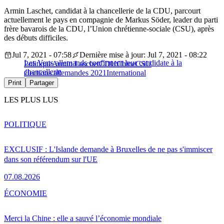
Armin Laschet, candidat à la chancellerie de la CDU, parcourt
actuellement le pays en compagnie de Markus Söder, leader du parti
frère bavarois de la CDU, l’Union chrétienne-sociale (CSU), après
des débuts difficiles.
Jul 7, 2021 - 07:58
Dernière mise à jour: Jul 7, 2021 - 08:22
Les Verts allemands confirment leur candidate à la
Politique
Armin Laschet
CDU
Chine
CSU
chancellerie
élections allemandes 2021
International
Print
Partager
LES PLUS LUS
POLITIQUE
EXCLUSIF : L'Islande demande à Bruxelles de ne pas s'immiscer
dans son référendum sur l'UE
07.08.2026
ÉCONOMIE
Merci la Chine : elle a sauvé l’économie mondiale