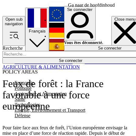
Ga naar de hoofdinhoud
Se connecter
Open sub
Close menu
English
navigation
Français
Deutsch
Vous êtes déconnecté.
Recherche
Se connecter
Español
Lumières éteintes
Se connecter
Rapporteur
Politique
Économie
Newsletters
Evénements
Em
AGRICULTURE & ALIMENTATION
POLICY AREAS
Feux de forêt : la France
Economie
Politique
favorable à une force
Agriculture et Alimentation
Santé
européenne
Technologies
Energie, Environnement et Transport
Défense
Pour faire face aux feux de forêt, l’Union européenne envisage la
mise en place d’une force de réaction rapide. Depuis le début de