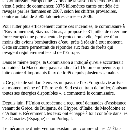
la Commission européenne. Alors que la saison des feux de forêt
vient à peine de commencer, 3376 kilomètres carrés ont déja été
ravagés par les flammes en 2007, selon les chiffres provisoires,
contre un total de 3585 kilomètres carrés en 2006.
Pour lutter plus efficacement contre ces incendies, le commissaire à
l’Environnement, Stavros Dimas, a proposé le 31 juillet de créer une
force européenne permanente de protection civile, équipée d’au
moins dix avions bombardiers d’eau, prêts à réagir à tout moment.
Cette structure permettrait de répondre aux feux de forêts qui
ravagent régulièrement le sud de l’Europe.
Dans le même temps, la Commission a indiqué qu’elle accorderait
son aide à la Macédoine, pays candidat à l’Union européenne, qui
lutte contre d’importants feux de forêt depuis plusieurs semaines.
« Ce geste de solidarité envers un pays de l’ex-Yougoslavie arrive
au moment même où l’Europe du Sud est en train de brûler, épuisant
toutes ses énergies disponibles », a commenté le commissaire.
Depuis juin, l’Union européenne a reçu neuf demandes d’assistance
venant de Grèce, de Bulgarie, de Chypre, d’Italie, de Macédoine et
d’Albanie. Récemment, les feux ont échappé à tout contrôle dans les
îles Canaries (Espagne) et au Portugal.
Le mécanisme d’intervention existant, qui comprend les 27 États