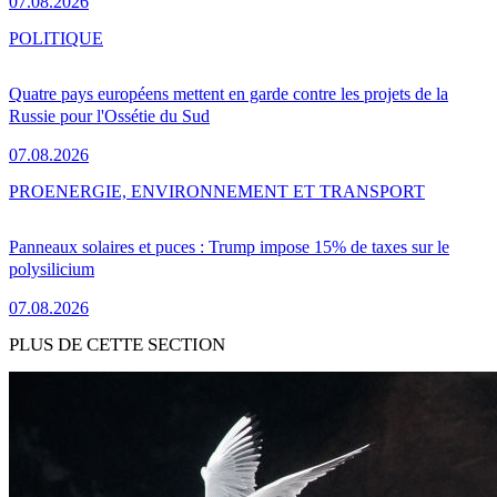
07.08.2026
POLITIQUE
Quatre pays européens mettent en garde contre les projets de la
Russie pour l'Ossétie du Sud
07.08.2026
PRO
ENERGIE, ENVIRONNEMENT ET TRANSPORT
Panneaux solaires et puces : Trump impose 15% de taxes sur le
polysilicium
07.08.2026
PLUS DE CETTE SECTION