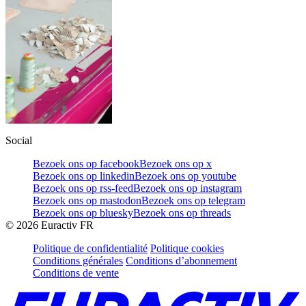
Social
Bezoek ons op facebook
Bezoek ons op x
Bezoek ons op linkedin
Bezoek ons op youtube
Bezoek ons op rss-feed
Bezoek ons op instagram
Bezoek ons op mastodon
Bezoek ons op telegram
Bezoek ons op bluesky
Bezoek ons op threads
©
2026
Euractiv FR
Politique de confidentialité
Politique cookies
Conditions générales
Conditions d’abonnement
Conditions de vente