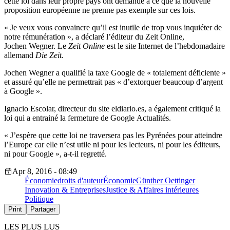
cette loi dans leur propre pays ont demandé à ce que la nouvelle
proposition européenne ne prenne pas exemple sur ces lois.
« Je veux vous convaincre qu’il est inutile de trop vous inquiéter de
notre rémunération », a déclaré l’éditeur du Zeit Online,
Jochen Wegner. Le
Zeit Online
est le site Internet de l’hebdomadaire
allemand
Die Zeit
.
Jochen Wegner a qualifié la taxe Google de « totalement déficiente »
et assuré qu’elle ne permettrait pas « d’extorquer beaucoup d’argent
à Google ».
Ignacio Escolar, directeur du site eldiario.es, a également critiqué la
loi qui a entrainé la fermeture de Google Actualités.
« J’espère que cette loi ne traversera pas les Pyrénées pour atteindre
l’Europe car elle n’est utile ni pour les lecteurs, ni pour les éditeurs,
ni pour Google », a-t-il regretté.
Apr 8, 2016 - 08:49
Économie
droits d'auteur
Économie
Günther Oettinger
Innovation & Entreprises
Justice & Affaires intérieures
Politique
Print
Partager
LES PLUS LUS