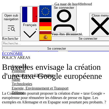
Ga naar de hoofdinhoud
Se connecter
Open sub
Close menu
English
navigation
Français
Deutsch
Vous êtes déconnecté.
Recherche
Se connecter
Español
Lumières éteintes
Se connecter
Rapporteur
Politique
Économie
Newsletters
Evénements
Em
ÉCONOMIE
POLICY AREAS
Bruxelles envisage la création
Economie
Politique
d'une taxe Google européenne
Agriculture et Alimentation
Santé
Technologies
Energie, Environnement et Transport
Défense
La Commission pourrait proposer la création d'une « taxe Google »
européenne pour rémunérer les éditeurs de presse en ligne. Les
exemples en Allemagne et en Espagne sont pourtant peu probants. ?