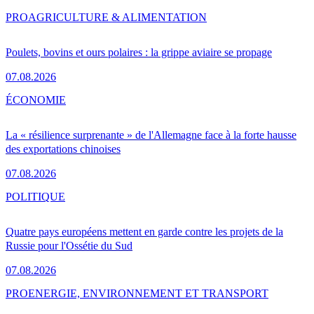
PRO
AGRICULTURE & ALIMENTATION
Poulets, bovins et ours polaires : la grippe aviaire se propage
07.08.2026
ÉCONOMIE
La « résilience surprenante » de l'Allemagne face à la forte hausse
des exportations chinoises
07.08.2026
POLITIQUE
Quatre pays européens mettent en garde contre les projets de la
Russie pour l'Ossétie du Sud
07.08.2026
PRO
ENERGIE, ENVIRONNEMENT ET TRANSPORT