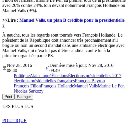
Fillon devancerait Marine Le Pen au premier tour de la présidentielle
avec 26% contre 24%, loin devant notamment François Hollande ou
Manuel Valls (9%).
>>Lire :
Manuel Valls, un plan B crédible pour la présidentielle
?
À gauche, tous les regards sont tournés vers François Hollande. Le
président de la République doit annoncer très prochainement s’il
brigue ou non un second mandat dans une ambiance électrique avec
Manuel Valls, qui n’exclut pas d’être candidat contre lui à la
primaire organisée par le PS.
Nov 28, 2016 -
Dernière mise à jour: Nov 28, 2016 -
08:40
09:49
Politique
Alain Juppé
Élections
Élections présidentielles 2017
élections présidentielles françaises
François Bayrou
François Fillon
François Hollande
Manuel Valls
Marine Le Pen
Nicolas Sarkozy
Print
Partager
LES PLUS LUS
POLITIQUE