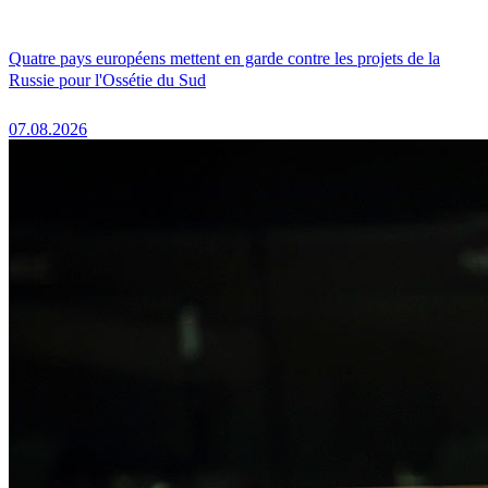
Quatre pays européens mettent en garde contre les projets de la
Russie pour l'Ossétie du Sud
07.08.2026