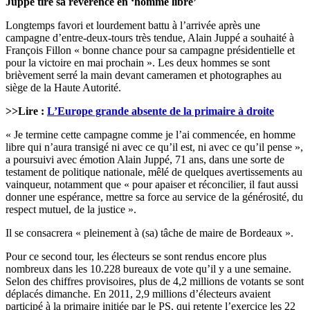
Juppé tire sa révérence en ‘homme libre’
Longtemps favori et lourdement battu à l’arrivée après une
campagne d’entre-deux-tours très tendue, Alain Juppé a souhaité à
François Fillon « bonne chance pour sa campagne présidentielle et
pour la victoire en mai prochain ». Les deux hommes se sont
brièvement serré la main devant cameramen et photographes au
siège de la Haute Autorité.
>>Lire :
L’Europe grande absente de la primaire à droite
« Je termine cette campagne comme je l’ai commencée, en homme
libre qui n’aura transigé ni avec ce qu’il est, ni avec ce qu’il pense »,
a poursuivi avec émotion Alain Juppé, 71 ans, dans une sorte de
testament de politique nationale, mêlé de quelques avertissements au
vainqueur, notamment que « pour apaiser et réconcilier, il faut aussi
donner une espérance, mettre sa force au service de la générosité, du
respect mutuel, de la justice ».
Il se consacrera « pleinement à (sa) tâche de maire de Bordeaux ».
Pour ce second tour, les électeurs se sont rendus encore plus
nombreux dans les 10.228 bureaux de vote qu’il y a une semaine.
Selon des chiffres provisoires, plus de 4,2 millions de votants se sont
déplacés dimanche. En 2011, 2,9 millions d’électeurs avaient
participé à la primaire initiée par le PS, qui retente l’exercice les 22