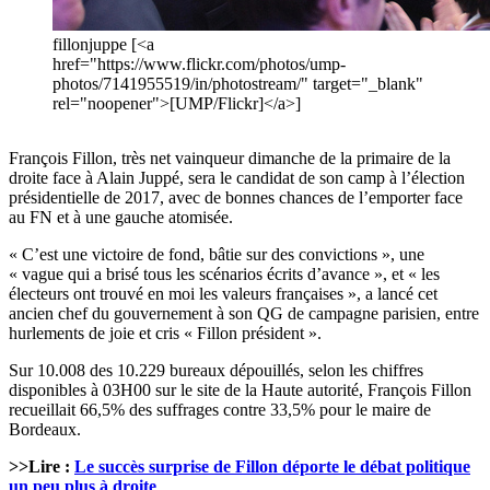
fillonjuppe [<a
href="https://www.flickr.com/photos/ump-
photos/7141955519/in/photostream/" target="_blank"
rel="noopener">[UMP/Flickr]</a>]
François Fillon, très net vainqueur dimanche de la primaire de la
droite face à Alain Juppé, sera le candidat de son camp à l’élection
présidentielle de 2017, avec de bonnes chances de l’emporter face
au FN et à une gauche atomisée.
« C’est une victoire de fond, bâtie sur des convictions », une
« vague qui a brisé tous les scénarios écrits d’avance », et « les
électeurs ont trouvé en moi les valeurs françaises », a lancé cet
ancien chef du gouvernement à son QG de campagne parisien, entre
hurlements de joie et cris « Fillon président ».
Sur 10.008 des 10.229 bureaux dépouillés, selon les chiffres
disponibles à 03H00 sur le site de la Haute autorité, François Fillon
recueillait 66,5% des suffrages contre 33,5% pour le maire de
Bordeaux.
>>Lire :
Le succès surprise de Fillon déporte le débat politique
un peu plus à droite