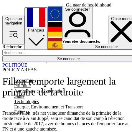
Ga naar de hoofdinhoud
Se connecter
Open sub
Close menu
English
navigation
Français
Deutsch
Vous êtes déconnecté.
Recherche
Se connecter
Español
Lumières éteintes
Se connecter
Rapporteur
Politique
Économie
Newsletters
Evénements
Em
POLITIQUE
POLICY AREAS
Fillon remporte largement la
Economie
Politique
primaire de la droite
Agriculture et Alimentation
Santé
Technologies
Energie, Environnement et Transport
Défense
François Fillon, très net vainqueur dimanche de la primaire de la
droite face à Alain Juppé, sera le candidat de son camp à l'élection
présidentielle de 2017, avec de bonnes chances de l'emporter face au
FN et à une gauche atomisée.