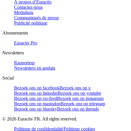
À propos d’Euractiv
Contactez-nous
Mediahuis
Communiqués de presse
Publicité politique
Abonnements
Euractiv Pro
Newsletters
Rapporteur
Newsletters en anglais
Social
Bezoek ons op facebook
Bezoek ons op x
Bezoek ons op linkedin
Bezoek ons op youtube
Bezoek ons op rss-feed
Bezoek ons op instagram
Bezoek ons op mastodon
Bezoek ons op telegram
Bezoek ons op bluesky
Bezoek ons op threads
©
2026
Euractiv FR. All rights reserved.
Politique de confidentialité
Politique cookies