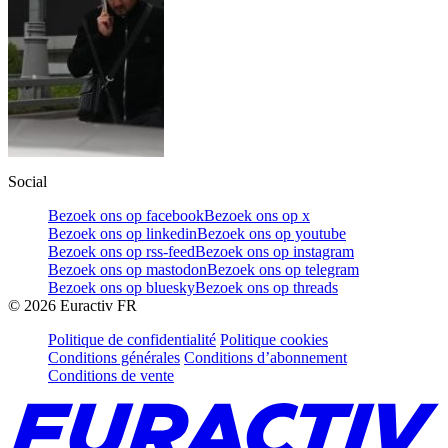
Social
Bezoek ons op facebook
Bezoek ons op x
Bezoek ons op linkedin
Bezoek ons op youtube
Bezoek ons op rss-feed
Bezoek ons op instagram
Bezoek ons op mastodon
Bezoek ons op telegram
Bezoek ons op bluesky
Bezoek ons op threads
©
2026
Euractiv FR
Politique de confidentialité
Politique cookies
Conditions générales
Conditions d’abonnement
Conditions de vente