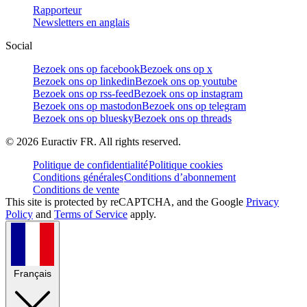
Rapporteur
Newsletters en anglais
Social
Bezoek ons op facebook
Bezoek ons op x
Bezoek ons op linkedin
Bezoek ons op youtube
Bezoek ons op rss-feed
Bezoek ons op instagram
Bezoek ons op mastodon
Bezoek ons op telegram
Bezoek ons op bluesky
Bezoek ons op threads
©
2026
Euractiv FR. All rights reserved.
Politique de confidentialité
Politique cookies
Conditions générales
Conditions d’abonnement
Conditions de vente
This site is protected by reCAPTCHA, and the Google
Privacy
Policy
and
Terms of Service
apply.
Français