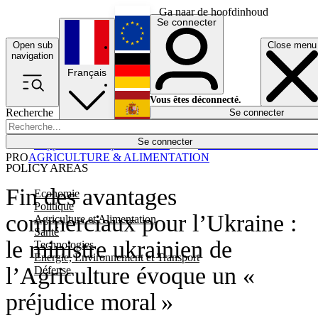
Ga naar de hoofdinhoud
Se connecter
Open sub
Close menu
English
navigation
Français
Deutsch
Vous êtes déconnecté.
Recherche
Se connecter
Español
Lumières éteintes
Se connecter
Rapporteur
Politique
Économie
Newsletters
Evénements
Em
PRO
AGRICULTURE & ALIMENTATION
POLICY AREAS
Fin des avantages
Economie
Politique
commerciaux pour l’Ukraine :
Agriculture et Alimentation
Santé
le ministre ukrainien de
Technologies
Energie, Environnement et Transport
l’Agriculture évoque un «
Défense
préjudice moral »