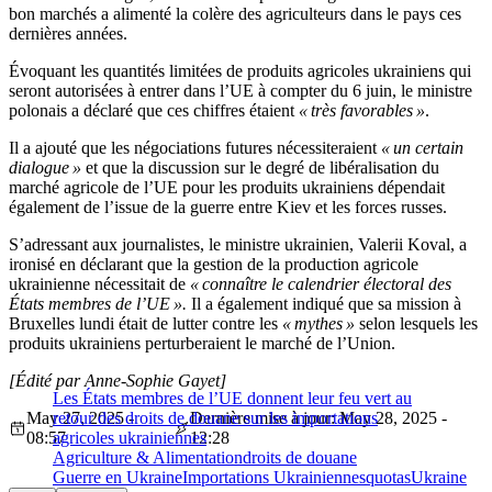
bon marchés a alimenté la colère des agriculteurs dans le pays ces
dernières années.
Évoquant les quantités limitées de produits agricoles ukrainiens qui
seront autorisées à entrer dans l’UE à compter du 6 juin, le ministre
polonais a déclaré que ces chiffres étaient
« très favorables »
.
Il a ajouté que les négociations futures nécessiteraient
« un certain
dialogue »
et que la discussion sur le degré de libéralisation du
marché agricole de l’UE pour les produits ukrainiens dépendait
également de l’issue de la guerre entre Kiev et les forces russes.
S’adressant aux journalistes, le ministre ukrainien, Valerii Koval, a
ironisé en déclarant que la gestion de la production agricole
ukrainienne nécessitait de
« connaître le calendrier électoral des
États membres de l’UE ».
Il a également indiqué que sa mission à
Bruxelles lundi était de lutter contre les
« mythes »
selon lesquels les
produits ukrainiens perturberaient le marché de l’Union.
[Édité par Anne-Sophie Gayet]
Les États membres de l’UE donnent leur feu vert au
May 27, 2025 -
retour des droits de douane sur les importations
Dernière mise à jour: May 28, 2025 -
08:57
agricoles ukrainiennes
12:28
Agriculture & Alimentation
droits de douane
Guerre en Ukraine
Importations Ukrainiennes
quotas
Ukraine