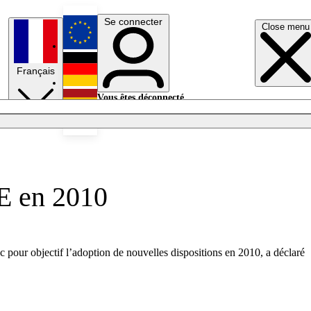
Se connecter
Close menu
English
Français
Deutsch
Vous êtes déconnecté.
Se connecter
Español
Lumières éteintes
UE en 2010
 pour objectif l’adoption de nouvelles dispositions en 2010, a déclaré