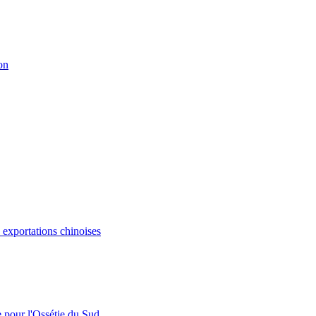
on
s exportations chinoises
e pour l'Ossétie du Sud