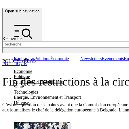
Open sub navigation
Recherche
Rapporteur
Politique
Économie
Newsletters
Evénements
Em
POLICY AREAS
POLITIQUE
Economie
Politique
Fin des restrictions à la c
Agriculture et Alimentation
Santé
Technologies
Energie, Environnement et Transport
Défense
C’est une question de semaines avant que la Commission européenne ne 
aux journalistes le chef de la délégation européenne à Belgrade. L’anno