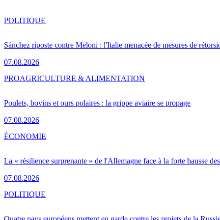
POLITIQUE
Sánchez riposte contre Meloni : l'Italie menacée de mesures de rétorsi
07.08.2026
PRO
AGRICULTURE & ALIMENTATION
Poulets, bovins et ours polaires : la grippe aviaire se propage
07.08.2026
ÉCONOMIE
La « résilience surprenante » de l'Allemagne face à la forte hausse de
07.08.2026
POLITIQUE
Quatre pays européens mettent en garde contre les projets de la Russi