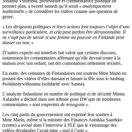
Johanna Vuorelma, professeure et commentatrice politique de
premier plan, a tweeté samedi qu’il serait
« analytiquement
malhonnête »
de considérer les vidéos comme une question de
genre.
« Les dirigeants politiques et leurs actions font toujours l’objet d’une
surveillance particulière, et cela peut parfois être déraisonnable. Il
ne s’agit pas de savoir si une femme au pouvoir en Finlande peut
danser ou non. »
D’autres experts ont toutefois fait valoir que certains discours,
notamment les commentaires affirmant qu’elle devrait rester à la
maison avec son enfant, ont des connotations nettement sexistes.
En outre, des centaines de Finlandaises ont soutenu Mme Marin en
postant des vidéos d’elles dansant et faisant la fête sous le hashtag
#solidaritywithsanna (solidarité avec Sanna).
L’analyste finlandaise en matière de politique et de sécurité Minna
Aalander a déclaré dans une tribune pour
DW
que de nombreux
commentaires
« sont empreints de misogynie »
.
Les cinq partis du gouvernement ont exprimé leur soutien à
Mme Marin, même si la ministre des Finances Annikka Saarikko
(centre) a avoué dans l’interview à
YLE
que le visionnage des
vidéos divulguées l’avait mise
« mal à l’aise »
.