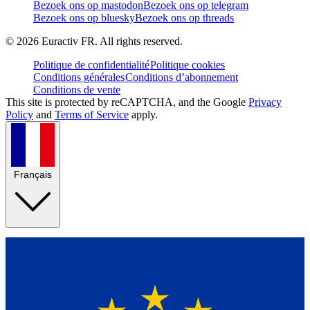
Bezoek ons op mastodon
Bezoek ons op telegram
Bezoek ons op bluesky
Bezoek ons op threads
©
2026
Euractiv FR. All rights reserved.
Politique de confidentialité
Politique cookies
Conditions générales
Conditions d’abonnement
Conditions de vente
This site is protected by reCAPTCHA, and the Google
Privacy
Policy
and
Terms of Service
apply.
Français