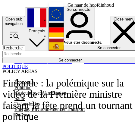
Ga naar de hoofdinhoud
Se connecter
Open sub
Close menu
English
navigation
Français
Deutsch
Vous êtes déconnecté.
Recherche
Se connecter
Español
Lumières éteintes
Se connecter
Rapporteur
Politique
Économie
Newsletters
Evénements
Em
POLITIQUE
POLICY AREAS
Finlande : la polémique sur la
Economie
Politique
vidéo de la Première ministre
Agriculture et Alimentation
Santé
faisant la fête prend un tournant
Technologies
Energie, Environnement et Transport
politique
Défense