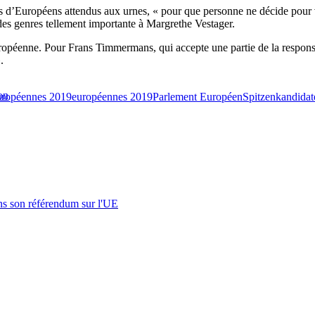
ns d’Européens attendus aux urnes, « pour que personne ne décide pour
 des genres tellement importante à Margrethe Vestager.
ropéenne. Pour Frans Timmermans, qui accepte une partie de la responsabil
.
on
uropéennes 2019
européennes 2019
Parlement Européen
Spitzenkandidat
s son référendum sur l'UE