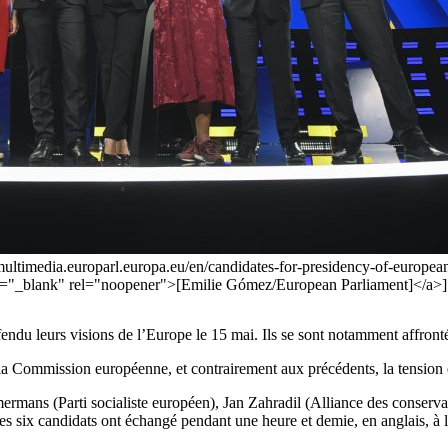
//multimedia.europarl.europa.eu/en/candidates-for-presidency-of-europe
"_blank" rel="noopener">[Emilie Gómez/European Parliament]</a>]
endu leurs visions de l’Europe le 15 mai. Ils se sont notamment affront
de la Commission européenne, et contrairement aux précédents, la tension
mans (Parti socialiste européen), Jan Zahradil (Alliance des conservat
s six candidats ont échangé pendant une heure et demie, en anglais, à l