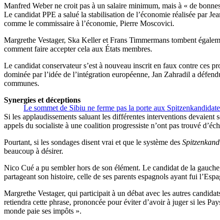
Manfred Weber ne croit pas à un salaire minimum, mais à « de bonnes 
Le candidat PPE a salué la stabilisation de l’économie réalisée par Jea
comme le commissaire à l’économie, Pierre Moscovici.
Margrethe Vestager, Ska Keller et Frans Timmermans tombent également
comment faire accepter cela aux États membres.
Le candidat conservateur s’est à nouveau inscrit en faux contre ces pro
dominée par l’idée de l’intégration européenne, Jan Zahradil a défendu 
communes.
Synergies et déceptions
Le sommet de Sibiu ne ferme pas la porte aux Spitzenkandidat
Si les applaudissements saluant les différentes interventions devaient
appels du socialiste à une coalition progressiste n’ont pas trouvé d’éch
Pourtant, si les sondages disent vrai et que le système des
Spitzenkand
beaucoup à désirer.
Nico Cué a pu sembler hors de son élément. Le candidat de la gauche, a
partageant son histoire, celle de ses parents espagnols ayant fui l’Espag
Margrethe Vestager, qui participait à un débat avec les autres candidat
retiendra cette phrase, prononcée pour éviter d’avoir à juger si les Pa
monde paie ses impôts ».