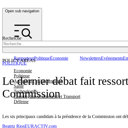
Open sub navigation
Recherche
Rapporteur
Politique
Économie
Newsletters
Evénements
Em
POLICY AREAS
POLITIQUE
Economie
Politique
Le dernier débat fait ressor
Agriculture et Alimentation
Santé
Commission
Technologies
Energie, Environnement et Transport
Défense
Les six principaux candidats à la présidence de la Commission ont déf
Beatriz Rios
EURACTIV.com