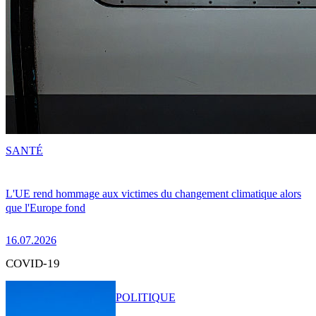
SANTÉ
L'UE rend hommage aux victimes du changement climatique alors
que l'Europe fond
16.07.2026
COVID-19
POLITIQUE