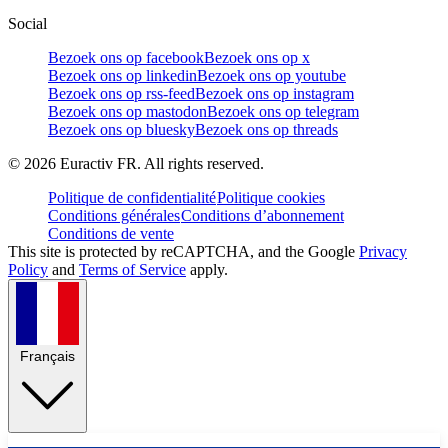
Social
Bezoek ons op facebook
Bezoek ons op x
Bezoek ons op linkedin
Bezoek ons op youtube
Bezoek ons op rss-feed
Bezoek ons op instagram
Bezoek ons op mastodon
Bezoek ons op telegram
Bezoek ons op bluesky
Bezoek ons op threads
©
2026
Euractiv FR. All rights reserved.
Politique de confidentialité
Politique cookies
Conditions générales
Conditions d’abonnement
Conditions de vente
This site is protected by reCAPTCHA, and the Google
Privacy
Policy
and
Terms of Service
apply.
Français