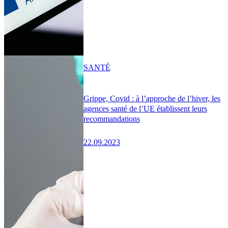
SANTÉ
Grippe, Covid : à l’approche de l’hiver, les
agences santé de l’UE établissent leurs
recommandations
22.09.2023