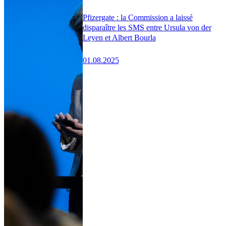
Pfizergate : la Commission a laissé
disparaître les SMS entre Ursula von der
Leyen et Albert Bourla
01.08.2025