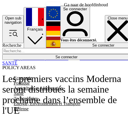
Ga naar de hoofdinhoud
Se connecter
Open sub
Close menu
English
navigation
Français
Deutsch
Vous êtes déconnecté.
Recherche
Se connecter
Español
Lumières éteintes
Se connecter
Rapporteur
Politique
Économie
Newsletters
Evénements
Em
SANTÉ
POLICY AREAS
Les premiers vaccins Moderna
Economie
Politique
seront distribués la semaine
Agriculture et Alimentation
Santé
prochaine dans l’ensemble de
Technologies
Energie, Environnement et Transport
l'UE
Défense