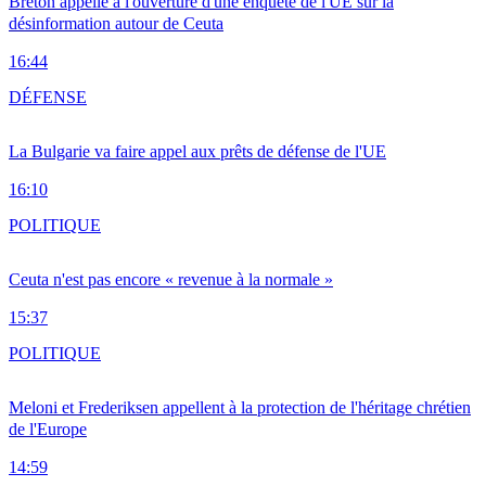
Breton appelle à l'ouverture d'une enquête de l'UE sur la
désinformation autour de Ceuta
16:44
DÉFENSE
La Bulgarie va faire appel aux prêts de défense de l'UE
16:10
POLITIQUE
Ceuta n'est pas encore « revenue à la normale »
15:37
POLITIQUE
Meloni et Frederiksen appellent à la protection de l'héritage chrétien
de l'Europe
14:59