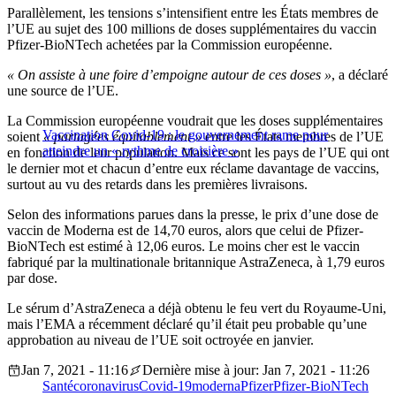
Parallèlement, les tensions s’intensifient entre les États membres de
l’UE au sujet des 100 millions de doses supplémentaires du vaccin
Pfizer-BioNTech achetées par la Commission européenne.
« On assiste à une foire d’empoigne autour de ces doses »
, a déclaré
une source de l’UE.
La Commission européenne voudrait que les doses supplémentaires
Vaccination Covid-19 : le gouvernement rame pour
soient
« partagées équitablement »
entre les États membres de l’UE
atteindre un « rythme de croisière »
en fonction de leur population. Mais ce sont les pays de l’UE qui ont
le dernier mot et chacun d’entre eux réclame davantage de vaccins,
surtout au vu des retards dans les premières livraisons.
Selon des informations parues dans la presse, le prix d’une dose de
vaccin de Moderna est de 14,70 euros, alors que celui de Pfizer-
BioNTech est estimé à 12,06 euros. Le moins cher est le vaccin
fabriqué par la multinationale britannique AstraZeneca, à 1,79 euros
par dose.
Le sérum d’AstraZeneca a déjà obtenu le feu vert du Royaume-Uni,
mais l’EMA a récemment déclaré qu’il était peu probable qu’une
approbation au niveau de l’UE soit octroyée en janvier.
Jan 7, 2021 - 11:16
Dernière mise à jour: Jan 7, 2021 - 11:26
Santé
coronavirus
Covid-19
moderna
Pfizer
Pfizer-BioNTech