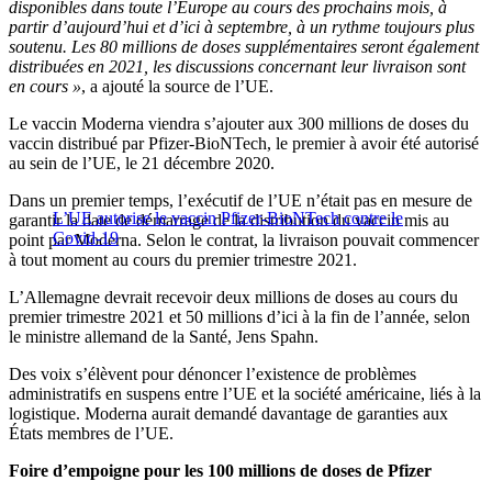
disponibles dans toute l’Europe au cours des prochains mois, à
partir d’aujourd’hui et d’ici à septembre, à un rythme toujours plus
soutenu. Les 80 millions de doses supplémentaires seront également
distribuées en 2021, les discussions concernant leur livraison sont
en cours »
, a ajouté la source de l’UE.
Le vaccin Moderna viendra s’ajouter aux 300 millions de doses du
vaccin distribué par Pfizer-BioNTech, le premier à avoir été autorisé
au sein de l’UE, le 21 décembre 2020.
Dans un premier temps, l’exécutif de l’UE n’était pas en mesure de
L’UE autorise le vaccin Pfizer-BioNTech contre le
garantir la date de démarrage de la distribution du vaccin mis au
Covid-19
point par Moderna. Selon le contrat, la livraison pouvait commencer
à tout moment au cours du premier trimestre 2021.
L’Allemagne devrait recevoir deux millions de doses au cours du
premier trimestre 2021 et 50 millions d’ici à la fin de l’année, selon
le ministre allemand de la Santé, Jens Spahn.
Des voix s’élèvent pour dénoncer l’existence de problèmes
administratifs en suspens entre l’UE et la société américaine, liés à la
logistique. Moderna aurait demandé davantage de garanties aux
États membres de l’UE.
Foire d’empoigne pour les 100 millions de doses de Pfizer