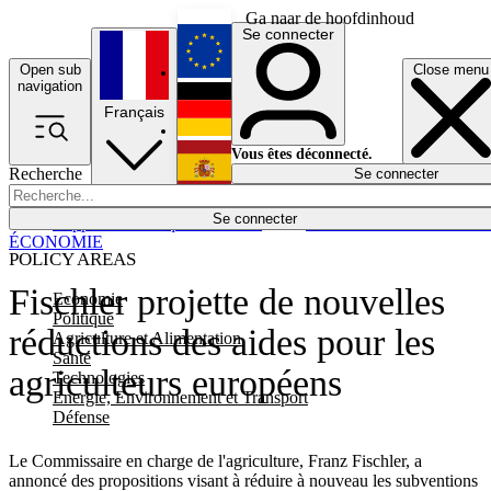
Ga naar de hoofdinhoud
Se connecter
Open sub
Close menu
English
navigation
Français
Deutsch
Vous êtes déconnecté.
Recherche
Se connecter
Español
Lumières éteintes
Se connecter
Rapporteur
Politique
Économie
Newsletters
Evénements
Em
ÉCONOMIE
POLICY AREAS
Fischler projette de nouvelles
Economie
Politique
réductions des aides pour les
Agriculture et Alimentation
Santé
agriculteurs européens
Technologies
Energie, Environnement et Transport
Défense
Le Commissaire en charge de l'agriculture, Franz Fischler, a
annoncé des propositions visant à réduire à nouveau les subventions