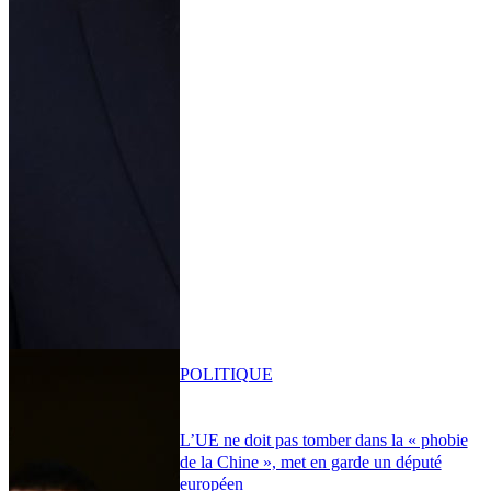
POLITIQUE
L’UE ne doit pas tomber dans la « phobie
de la Chine », met en garde un député
européen