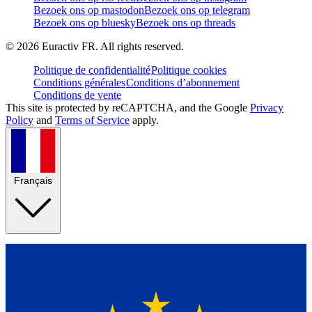
Bezoek ons op mastodon
Bezoek ons op telegram
Bezoek ons op bluesky
Bezoek ons op threads
©
2026
Euractiv FR. All rights reserved.
Politique de confidentialité
Politique cookies
Conditions générales
Conditions d’abonnement
Conditions de vente
This site is protected by reCAPTCHA, and the Google
Privacy
Policy
and
Terms of Service
apply.
Français