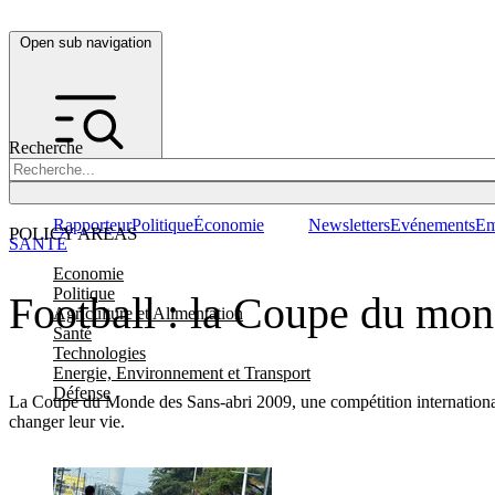
Open sub navigation
Recherche
Rapporteur
Politique
Économie
Newsletters
Evénements
Em
POLICY AREAS
SANTÉ
Economie
Politique
Football : la Coupe du mon
Agriculture et Alimentation
Santé
Technologies
Energie, Environnement et Transport
Défense
La Coupe du Monde des Sans-abri 2009, une compétition internationale 
changer leur vie.