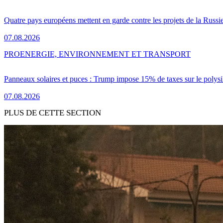
Quatre pays européens mettent en garde contre les projets de la Russi
07.08.2026
PRO
ENERGIE, ENVIRONNEMENT ET TRANSPORT
Panneaux solaires et puces : Trump impose 15% de taxes sur le polysi
07.08.2026
PLUS DE CETTE SECTION