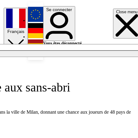
Se connecter
Close menu
English
Français
Deutsch
Vous êtes déconnecté.
Se connecter
Español
Lumières éteintes
 aux sans-abri
dans la ville de Milan, donnant une chance aux joueurs de 48 pays de