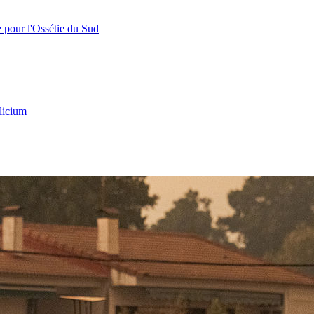
e pour l'Ossétie du Sud
licium