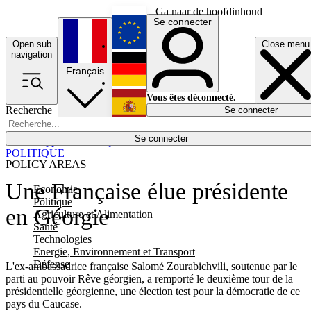
Ga naar de hoofdinhoud
Se connecter
Open sub
Close menu
English
navigation
Français
Deutsch
Vous êtes déconnecté.
Recherche
Se connecter
Español
Lumières éteintes
Se connecter
Rapporteur
Politique
Économie
Newsletters
Evénements
Em
POLITIQUE
POLICY AREAS
Une Française élue présidente
Economie
Politique
en Géorgie
Agriculture et Alimentation
Santé
Technologies
Energie, Environnement et Transport
Défense
L'ex-ambassadrice française Salomé Zourabichvili, soutenue par le
parti au pouvoir Rêve géorgien, a remporté le deuxième tour de la
présidentielle géorgienne, une élection test pour la démocratie de ce
pays du Caucase.