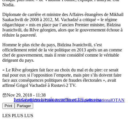
Nodia.
Diplomate de carrière et ministre des Affaires étrangères de Mikhaïl
Saakachvili de 2008 à 2012, M. Vachadzé a critiqué « le régime
oligarchique » mis en place par l’ancien Premier ministre, Bidzina
Ivanichvili, du Rêve géorgien, alors que le gouvernement échoue à
réduire la pauvreté.
Homme le plus riche du pays, Bidzina Ivanichvili, s’est
officiellement retiré de la vie politique en 2013 après un an comme
chef de gouvernement, mais il reste considéré comme le véritable
dirigeant du pays.
« Le Rêve géorgien fait face au choix du mal et du pire: ce serait
mal pour eux si l’opposition l’emporte, mais pire s’ils doivent faire
face aux conséquences politiques de fraudes électorales », avait
affirmé Grigol Vachadzé à Rustavi-2 TV.
Nov 29, 2018 - 11:38
Les Géorgiens bientôt accueillis en UE sans visa
Politique
Bidzina Ivanishvili
Chine
Géorgie
International
OTAN
Print
Partager
LES PLUS LUS