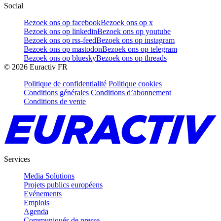
Social
Bezoek ons op facebook
Bezoek ons op x
Bezoek ons op linkedin
Bezoek ons op youtube
Bezoek ons op rss-feed
Bezoek ons op instagram
Bezoek ons op mastodon
Bezoek ons op telegram
Bezoek ons op bluesky
Bezoek ons op threads
©
2026
Euractiv FR
Politique de confidentialité
Politique cookies
Conditions générales
Conditions d’abonnement
Conditions de vente
Services
Media Solutions
Projets publics européens
Evénements
Emplois
Agenda
Communiqués de presse