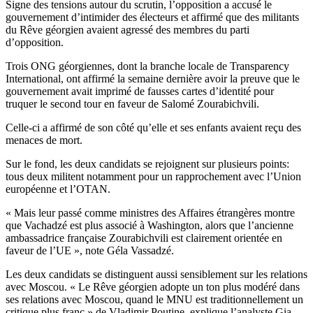
Signe des tensions autour du scrutin, l’opposition a accusé le
gouvernement d’intimider des électeurs et affirmé que des militants
du Rêve géorgien avaient agressé des membres du parti
d’opposition.
Trois ONG géorgiennes, dont la branche locale de Transparency
International, ont affirmé la semaine dernière avoir la preuve que le
gouvernement avait imprimé de fausses cartes d’identité pour
truquer le second tour en faveur de Salomé Zourabichvili.
Celle-ci a affirmé de son côté qu’elle et ses enfants avaient reçu des
menaces de mort.
Sur le fond, les deux candidats se rejoignent sur plusieurs points:
tous deux militent notamment pour un rapprochement avec l’Union
européenne et l’OTAN.
« Mais leur passé comme ministres des Affaires étrangères montre
que Vachadzé est plus associé à Washington, alors que l’ancienne
ambassadrice française Zourabichvili est clairement orientée en
faveur de l’UE », note Géla Vassadzé.
Les deux candidats se distinguent aussi sensiblement sur les relations
avec Moscou. « Le Rêve géorgien adopte un ton plus modéré dans
ses relations avec Moscou, quand le MNU est traditionnellement un
critique plus franc » de Vladimir Poutine, explique l’analyste Gia