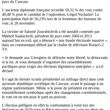
pays du Caucase.
L’ancienne diplomate française recueille 59,52 % des voix contre
40,48 % pour le candidat de l’opposition, Grigol Vachadzé. La
participation était de 56,23% lors de la fermeture des bureaux de
vote, le 28 novembre.
La victoire de Salomé Zourabichvili a été aussitôt contestée par
Mikheil Saakachvili, président du pays entre 2004 et 2013
aujourd’hui en exil, qui a dénoncé « une fraude électorale massive »,
dans un communiqué diffusé par la chaîne de télévision Rustavi-2
TV.
« Je demande aux Géorgiens de défendre notre liberté, la démocratie
et la loi. Je vous demande d’organiser des rassemblements
pacifiques pour exiger des élections législatives anticipées », a-t-il
déclaré.
Il s’agit du dernier scrutin présidentiel au suffrage direct dans cette
ancienne république soviétique du Caucase, avant le passage à un
régime parlementaire. Même si le poste de président est devenu
essentiellement symbolique après des changements constitutionnels,
le vote est un test pour le parti au pouvoir.
L’élection préfigure en effet la confrontation à venir lors des
législatives de 2020 entre le Rêve géorgien, qui a pris les rênes du