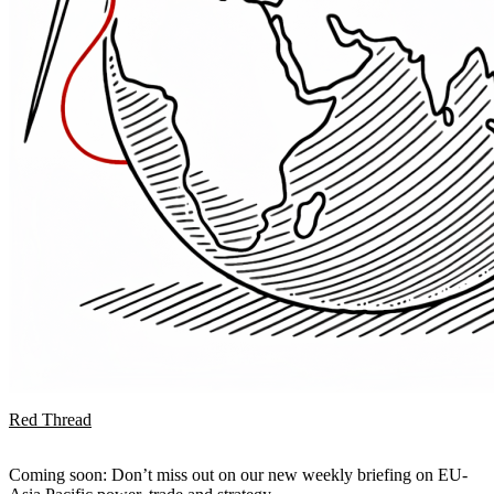
Red Thread
Coming soon: Don’t miss out on our new weekly briefing on EU-