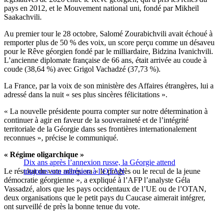
pays en 2012, et le Mouvement national uni, fondé par Mikheïl
Saakachvili.
Au premier tour le 28 octobre, Salomé Zourabichvili avait échoué à
remporter plus de 50 % des voix, un score perçu comme un désaveu
pour le Rêve géorgien fondé par le milliardaire, Bidzina Ivanichvili.
L’ancienne diplomate française de 66 ans, était arrivée au coude à
coude (38,64 %) avec Grigol Vachadzé (37,73 %).
La France, par la voix de son ministère des Affaires étrangères, lui a
adressé dans la nuit « ses plus sincères félicitations ».
« La nouvelle présidente pourra compter sur notre détermination à
continuer à agir en faveur de la souveraineté et de l’intégrité
territoriale de la Géorgie dans ses frontières internationalement
reconnues », précise le communiqué.
« Régime oligarchique »
Dix ans après l’annexion russe, la Géorgie attend
Le résultat du vote marquera « le progrès ou le recul de la jeune
toujours son adhésion à l’OTAN
démocratie géorgienne », a expliqué à l’AFP l’analyste Géla
Vassadzé, alors que les pays occidentaux de l’UE ou de l’OTAN,
deux organisations que le petit pays du Caucase aimerait intégrer,
ont surveillé de près la bonne tenue du vote.