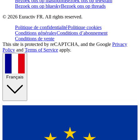
Bezoek ons op mastodon
Bezoek ons op telegram
Bezoek ons op bluesky
Bezoek ons op threads
©
2026
Euractiv FR. All rights reserved.
Politique de confidentialité
Politique cookies
Conditions générales
Conditions d’abonnement
Conditions de vente
This site is protected by reCAPTCHA, and the Google
Privacy
Policy
and
Terms of Service
apply.
Français