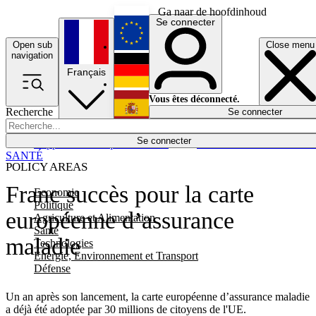
Ga naar de hoofdinhoud
Se connecter
Open sub
Close menu
English
navigation
Français
Deutsch
Vous êtes déconnecté.
Recherche
Se connecter
Español
Lumières éteintes
Se connecter
Rapporteur
Politique
Économie
Newsletters
Evénements
Em
SANTÉ
POLICY AREAS
Franc succès pour la carte
Economie
Politique
européenne d’assurance
Agriculture et Alimentation
Santé
maladie
Technologies
Energie, Environnement et Transport
Défense
Un an après son lancement, la carte européenne d’assurance maladie
a déjà été adoptée par 30 millions de citoyens de l'UE.