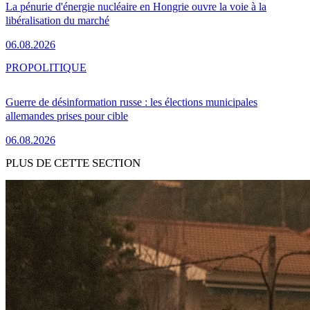
La pénurie d'énergie nucléaire en Hongrie ouvre la voie à la
libéralisation du marché
06.08.2026
PRO
POLITIQUE
Guerre de désinformation russe : les élections municipales
allemandes prises pour cible
06.08.2026
PLUS DE CETTE SECTION