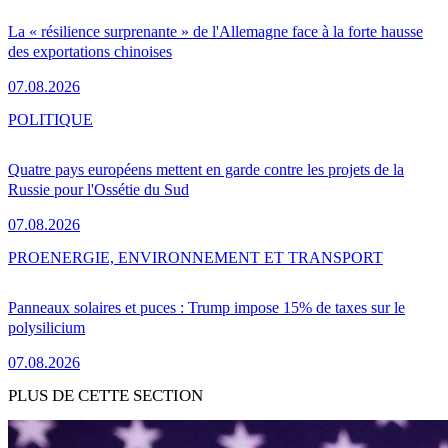
La « résilience surprenante » de l'Allemagne face à la forte hausse
des exportations chinoises
07.08.2026
POLITIQUE
Quatre pays européens mettent en garde contre les projets de la
Russie pour l'Ossétie du Sud
07.08.2026
PRO
ENERGIE, ENVIRONNEMENT ET TRANSPORT
Panneaux solaires et puces : Trump impose 15% de taxes sur le
polysilicium
07.08.2026
PLUS DE CETTE SECTION