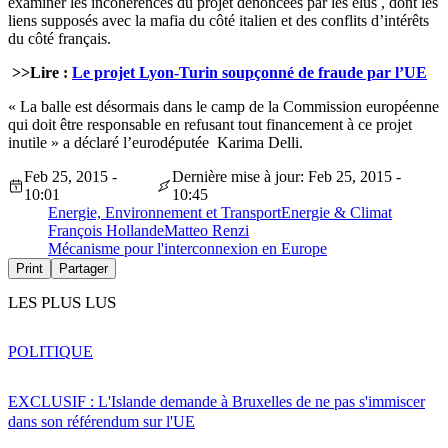
examiner les incohérences du projet dénoncées par les élus , dont les
liens supposés avec la mafia du côté italien et des conflits d’intérêts
du côté français.
>>Lire :
Le projet Lyon-Turin soupçonné de fraude par l’UE
« La balle est désormais dans le camp de la Commission européenne
qui doit être responsable en refusant tout financement à ce projet
inutile » a déclaré l’eurodéputée Karima Delli.
Feb 25, 2015 -
Dernière mise à jour: Feb 25, 2015 -
10:01
10:45
Energie, Environnement et Transport
Energie & Climat
François Hollande
Matteo Renzi
Mécanisme pour l'interconnexion en Europe
Print
Partager
LES PLUS LUS
POLITIQUE
EXCLUSIF : L'Islande demande à Bruxelles de ne pas s'immiscer
dans son référendum sur l'UE