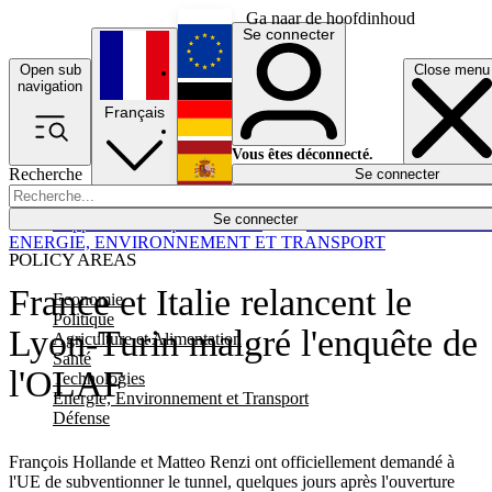
Ga naar de hoofdinhoud
Se connecter
Open sub
Close menu
English
navigation
Français
Deutsch
Vous êtes déconnecté.
Recherche
Se connecter
Español
Lumières éteintes
Se connecter
Rapporteur
Politique
Économie
Newsletters
Evénements
Em
ENERGIE, ENVIRONNEMENT ET TRANSPORT
POLICY AREAS
France et Italie relancent le
Economie
Politique
Lyon-Turin malgré l'enquête de
Agriculture et Alimentation
Santé
l'OLAF
Technologies
Energie, Environnement et Transport
Défense
François Hollande et Matteo Renzi ont officiellement demandé à
l'UE de subventionner le tunnel, quelques jours après l'ouverture