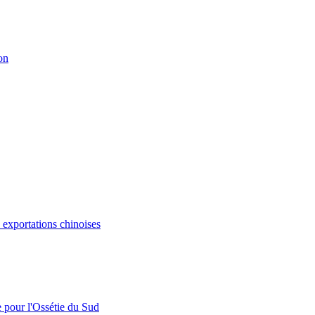
on
s exportations chinoises
e pour l'Ossétie du Sud