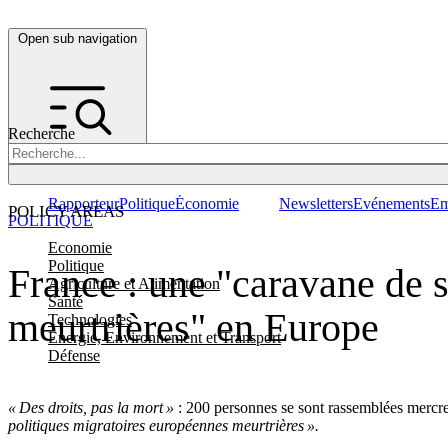
Open sub navigation
Recherche
Rapporteur
Politique
Économie
Newsletters
Evénements
Em
POLICY AREAS
POLITIQUE
Economie
Politique
France : une "caravane de s
Agriculture et Alimentation
Santé
meurtrières" en Europe
Technologies
Energie, Environnement et Transport
Défense
« Des droits, pas la mort »
: 200 personnes se sont rassemblées mercre
politiques migratoires européennes meurtrières ».