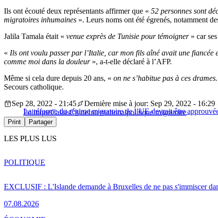
Ils ont écouté deux représentants affirmer que «
52 personnes sont déc
migratoires inhumaines
». Leurs noms ont été égrenés, notamment des
Jalila Tamala était «
venue exprès de Tunisie pour témoigner
» car se
«
Ils ont voulu passer par l’Italie, car mon fils aîné avait une fiancé
comme moi dans la douleur
», a-t-elle déclaré à l’AFP.
Même si cela dure depuis 20 ans, «
on ne s’habitue pas à ces drames.
Secours catholique.
Sep 28, 2022 - 21:45
Dernière mise à jour: Sep 29, 2022 - 16:29
La réforme du régime migratoire de l’UE devrait être approuvé
Politique
Calais
Chine
International
politique migratoire
Print
Partager
LES PLUS LUS
POLITIQUE
EXCLUSIF : L'Islande demande à Bruxelles de ne pas s'immiscer dan
07.08.2026