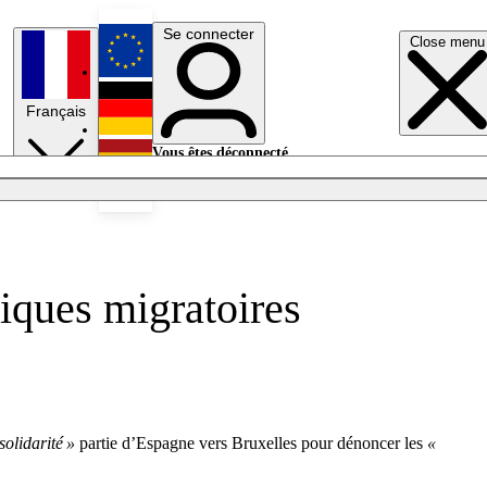
Se connecter
Close menu
English
Français
Deutsch
Vous êtes déconnecté.
Se connecter
Español
Lumières éteintes
tiques migratoires
solidarité »
partie d’Espagne vers Bruxelles pour dénoncer les
«