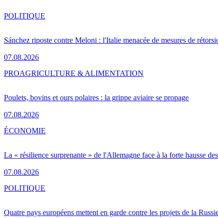
POLITIQUE
Sánchez riposte contre Meloni : l'Italie menacée de mesures de rétorsi
07.08.2026
PRO
AGRICULTURE & ALIMENTATION
Poulets, bovins et ours polaires : la grippe aviaire se propage
07.08.2026
ÉCONOMIE
La « résilience surprenante » de l'Allemagne face à la forte hausse de
07.08.2026
POLITIQUE
Quatre pays européens mettent en garde contre les projets de la Russi