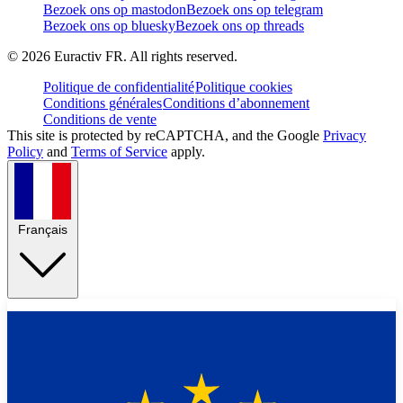
Bezoek ons op mastodon
Bezoek ons op telegram
Bezoek ons op bluesky
Bezoek ons op threads
©
2026
Euractiv FR. All rights reserved.
Politique de confidentialité
Politique cookies
Conditions générales
Conditions d’abonnement
Conditions de vente
This site is protected by reCAPTCHA, and the Google
Privacy
Policy
and
Terms of Service
apply.
Français