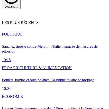
Loading...
LES PLUS RÉCENTS
POLITIQUE
Sánchez riposte contre Meloni : l'Italie menacée de mesures de
rétorsion
19:18
PRO
AGRICULTURE & ALIMENTATION
Poulets, bovins et ours polaires : la grippe aviaire se propage
16:04
ÉCONOMIE
La « résilience surprenante » de l'Allemagne face à la forte hausse