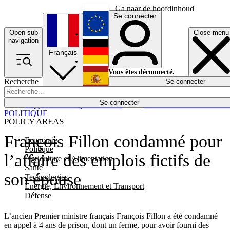
Ga naar de hoofdinhoud
Se connecter
Open sub
Close menu
English
navigation
Français
Deutsch
Vous êtes déconnecté.
Recherche
Se connecter
Español
Lumières éteintes
Se connecter
Rapporteur
Politique
Économie
Newsletters
Evénements
Em
POLITIQUE
POLICY AREAS
François Fillon condamné pour
Economie
Politique
l’affaire des emplois fictifs de
Agriculture et Alimentation
Santé
son épouse
Technologies
Energie, Environnement et Transport
Défense
L’ancien Premier ministre français François Fillon a été condamné
en appel à 4 ans de prison, dont un ferme, pour avoir fourni des