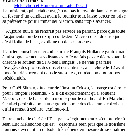
« Baiser de la mort »
Mélenchon et Hamon à un traité d’écart
Le président, qui s’était engagé à ne pas intervenir dans la campagne
en faveur d’un candidat avant le premier tour, laisse percer en privé
sa préférence pour Emmanuel Macron, sans trop s’avancer.
« Aujourd’hui, il ne rendrait pas service en parlant, parce que toute
l’argumentation de ceux qui contestent Macron c’est de dire que
c’est Hollande bis », explique un de ses proches.
L’ancien conseiller et ex-ministre de François Hollande garde quant
à lui soigneusement ses distances. « Je ne fais pas de décryptage. Je
cherche le soutien de 51% des Français. Je ne vais pas faire
l’exégèse des propos des uns et des autres », a-t-il éludé le 12 avril
lors d’un déplacement dans le sud-ouest, en réaction aux propos
présidentiels.
Pour Gaël Sliman, directeur de l’institut Odoxa, la marge est étroite
pour François Hollande. « S’il dit explicitement qu’il soutient
Macron, c’est le baiser de la mort » pour le candidat d’En Marche!
Celui-ci perdrait alors « une grande partie des électeurs de droite »
qu’il a réussi à séduire, explique-t-il.
En revanche, le chef de l’État peut « légitimement » s’en prendre à
Jean-Luc Mélenchon qui est « désormais bien plus que le troisième
homme, devenant un outsider très sérieux en mesure de se qualifier