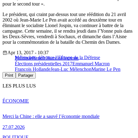
pour le second tour ».
Le président, qui craint par-dessus tout une réédition du 21 avril
2002 où Jean-Marie Le Pen avait accédé au deuxième tour en
éliminant le socialiste Lionel Jospin, va continuer à battre de la
campagne. Cette semaine, il se rendra jeudi dans l’Yonne puis dans
les Deux-Sèvres, vendredi à Sochaux, et dimanche dans l’Aisne
pour la commémoration de la bataille du Chemin des Dames.
Apr 13, 2017 - 10:37
Mélenchon dénonce l’Europe de la Défense
Politique
Benoît Hamon
Élections
Élections présidentielles 2017
Emmanuel Macron
François Hollande
Jean-Luc Mélenchon
Marine Le Pen
Print
Partager
LES PLUS LUS
ÉCONOMIE
Merci la Chine : elle a sauvé l’économie mondiale
27.07.2026
POLITIQUE