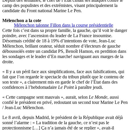
Depuis des semaines, le chef de l’État ciblait ses attaques contre le
camp des populistes et des extrémistes, visant principalement la
candidate du Front national Marine Le Pen.
Mélenchon a la cote
Mélenchon talonne Fillon dans la course présidentielle
Cette fois c’est dans sa propre famille, la gauche, qu’il voit le danger
poindre, avec l’ascension du leader de La France insoumise.
Désormais crédité de 18 à 19% d’intentions de vote, Jean-Luc
Mélenchon, brillant orateur, séduit nombre d’électeurs de gauche
déboussolés entre un candidat PS, Benoît Hamon, en perdition dans
les sondages et le leader d’En marche! naviguant aux marges de la
droite.
« Il y a un péril face aux simplifications, face aux falsifications, qui
fait que l’on regarde le spectacle du tribun plutôt que le contenu de
son texte », a clairement mis en garde le chef de l’État dans des
confidences à l’hebdomadaire
Le Point
à paraître jeudi.
« Cette campagne sent mauvais », aurait, selon
Le Monde
, aussi
confié le président en privé, redoutant un second tour Marine Le Pen
/ Jean-Luc Mélenchon.
Le 8 avril, depuis Madrid, le président de la République avait déjà
sonné l’alarme : « La tradition de la gauche, ce n’est pas le
protectionnisme […] Ça n’a jamais été de se replier », avait-il