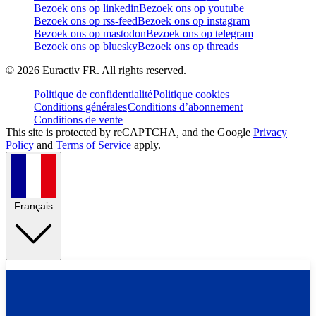
Bezoek ons op linkedin
Bezoek ons op youtube
Bezoek ons op rss-feed
Bezoek ons op instagram
Bezoek ons op mastodon
Bezoek ons op telegram
Bezoek ons op bluesky
Bezoek ons op threads
©
2026
Euractiv FR. All rights reserved.
Politique de confidentialité
Politique cookies
Conditions générales
Conditions d’abonnement
Conditions de vente
This site is protected by reCAPTCHA, and the Google
Privacy
Policy
and
Terms of Service
apply.
Français