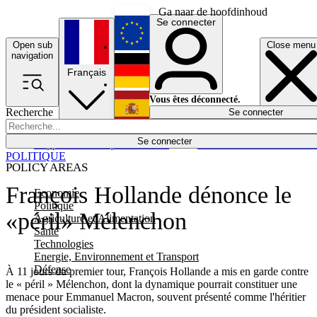
Ga naar de hoofdinhoud
Se connecter
Open sub
Close menu
English
navigation
Français
Deutsch
Vous êtes déconnecté.
Recherche
Se connecter
Español
Lumières éteintes
Se connecter
Rapporteur
Politique
Économie
Newsletters
Evénements
Em
POLITIQUE
POLICY AREAS
François Hollande dénonce le
Economie
Politique
«péril» Mélenchon
Agriculture et Alimentation
Santé
Technologies
Energie, Environnement et Transport
Défense
À 11 jours du premier tour, François Hollande a mis en garde contre
le « péril » Mélenchon, dont la dynamique pourrait constituer une
menace pour Emmanuel Macron, souvent présenté comme l'héritier
du président socialiste.