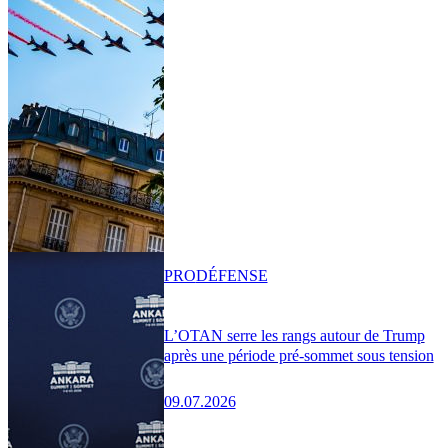
PRO
DÉFENSE
L’OTAN serre les rangs autour de Trump
après une période pré-sommet sous tension
09.07.2026