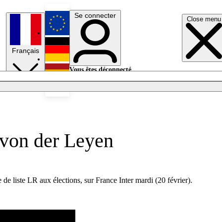
Se connecter
Close menu
English
Français
Deutsch
Vous êtes déconnecté.
Se connecter
Español
Lumières éteintes
 von der Leyen
 liste LR aux élections, sur France Inter mardi (20 février).