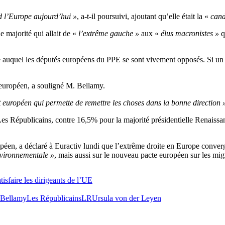
d l’Europe aujourd’hui »
, a-t-il poursuivi, ajoutant qu’elle était la «
cand
 majorité qui allait de «
l’extrême gauche »
aux «
élus macronistes »
q
exte auquel les députés européens du PPE se sont vivement opposés. Si un 
 européen, a souligné M. Bellamy.
 européen qui permette de remettre les choses dans la bonne direction 
e Les Républicains, contre 16,5% pour la majorité présidentielle Rena
 a déclaré à Euractiv lundi que l’extrême droite en Europe convergeait a
environnementale »
, mais aussi sur le nouveau pacte européen sur les mig
isfaire les dirigeants de l’UE
 Bellamy
Les Républicains
LR
Ursula von der Leyen