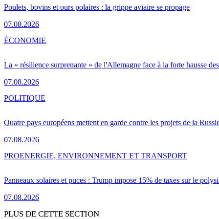
Poulets, bovins et ours polaires : la grippe aviaire se propage
07.08.2026
ÉCONOMIE
La « résilience surprenante » de l'Allemagne face à la forte hausse de
07.08.2026
POLITIQUE
Quatre pays européens mettent en garde contre les projets de la Russi
07.08.2026
PRO
ENERGIE, ENVIRONNEMENT ET TRANSPORT
Panneaux solaires et puces : Trump impose 15% de taxes sur le polysi
07.08.2026
PLUS DE CETTE SECTION