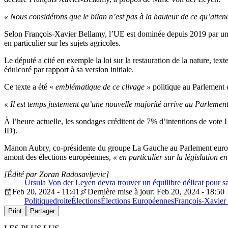
« Nous considérons que le bilan n’est pas à la hauteur de ce qu’atten
Selon François-Xavier Bellamy, l’UE est dominée depuis 2019 par une
en particulier sur les sujets agricoles.
Le député a cité en exemple la loi sur la restauration de la nature, t
édulcoré par rapport à sa version initiale.
Ce texte a été «
emblématique de ce clivage »
politique au Parlement
« Il est temps justement qu’une nouvelle majorité arrive au Parlement
À l’heure actuelle, les sondages créditent de 7% d’intentions de vot
ID).
Manon Aubry, co-présidente du groupe La Gauche au Parlement européen,
amont des élections européennes,
« en particulier sur la législation 
[Édité par Zoran Radosavljevic]
Ursula Von der Leyen devra trouver un équilibre délicat pour sat
Feb 20, 2024 - 11:41
Dernière mise à jour: Feb 20, 2024 - 18:50
Politique
droite
Élections
Élections Européennes
François-Xavier
Print
Partager