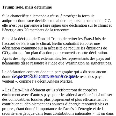
Trump isolé, mais déterminé
Si la chancelière allemande a réussi à protéger la formule
antiprotectionnisme décidée en mai dernier, lors du sommet du G7,
elle n’est pas parvenue à faire signer une déclaration sur le climat et
l’énergie aux 20 membres de la rencontre.
Suite à la décision de Donald Trump de retirer les États-Unis de
l’accord de Paris sur le climat, Berlin souhaitait élaborer une
déclaration commune sur la nécessité de réduire les émissions de
CO
, ainsi qu’un plan d’action pour concrétiser cette déclaration.
2
Après des négociations exténuantes, les représentants des pays ont
néanmoins dû se résoudre à l’idée que Washington ne signerait pas.
La déclaration contient donc un paragraphe qui « dit sans aucun
Un accord à 19 contre un sur le climat?
doute ce que les États-Unis veulent et ce que le reste des pays
veulent », comme l’a décrit Angela Merkel.
« Les États-Unis déclarent qu’ils s’efforceront de coopérer
étroitement avec d’autres pays pour les aider à accéder à et à utiliser
des combustibles fossiles plus proprement et plus efficacement et
contribuer au déploiement des sources d’énergie renouvelables et
propres, étant donné l’importance de l’accès à l’énergie et de la
sécurité énergétique dans leurs contributions nationales », lit-on dans