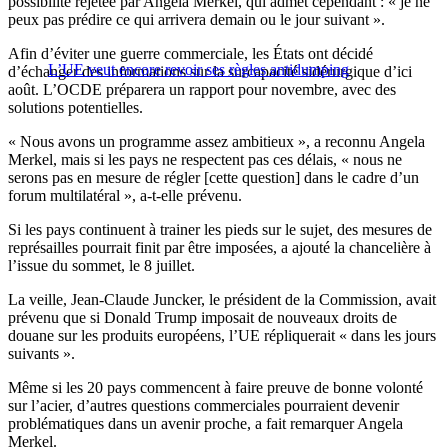
possibilité rejetée par Angela Merkel, qui admet cependant : « je ne
peux pas prédire ce qui arrivera demain ou le jour suivant ».
Afin d’éviter une guerre commerciale, les États ont décidé
L’UE veut encore revoir ses règles antidumping
d’échanger des informations sur la surcapacité sidérurgique d’ici
août. L’OCDE préparera un rapport pour novembre, avec des
solutions potentielles.
« Nous avons un programme assez ambitieux », a reconnu Angela
Merkel, mais si les pays ne respectent pas ces délais, « nous ne
serons pas en mesure de régler [cette question] dans le cadre d’un
forum multilatéral », a-t-elle prévenu.
Si les pays continuent à trainer les pieds sur le sujet, des mesures de
représailles pourrait finit par être imposées, a ajouté la chancelière à
l’issue du sommet, le 8 juillet.
La veille, Jean-Claude Juncker, le président de la Commission, avait
prévenu que si Donald Trump imposait de nouveaux droits de
douane sur les produits européens, l’UE répliquerait « dans les jours
suivants ».
Même si les 20 pays commencent à faire preuve de bonne volonté
sur l’acier, d’autres questions commerciales pourraient devenir
problématiques dans un avenir proche, a fait remarquer Angela
Merkel.