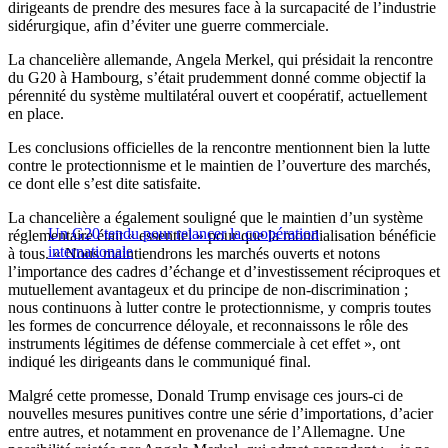
dirigeants de prendre des mesures face à la surcapacité de l’industrie
sidérurgique, afin d’éviter une guerre commerciale.
La chancelière allemande, Angela Merkel, qui présidait la rencontre
du G20 à Hambourg, s’était prudemment donné comme objectif la
pérennité du système multilatéral ouvert et coopératif, actuellement
en place.
Les conclusions officielles de la rencontre mentionnent bien la lutte
contre le protectionnisme et le maintien de l’ouverture des marchés,
ce dont elle s’est dite satisfaite.
La chancelière a également souligné que le maintien d’un système
Un G20 tendu pour relancer la coopération
réglementaire était « essentiel » pour que la mondialisation bénéficie
internationale
à tous. « Nous maintiendrons les marchés ouverts et notons
l’importance des cadres d’échange et d’investissement réciproques et
mutuellement avantageux et du principe de non-discrimination ;
nous continuons à lutter contre le protectionnisme, y compris toutes
les formes de concurrence déloyale, et reconnaissons le rôle des
instruments légitimes de défense commerciale à cet effet », ont
indiqué les dirigeants dans le communiqué final.
Malgré cette promesse, Donald Trump envisage ces jours-ci de
nouvelles mesures punitives contre une série d’importations, d’acier
entre autres, et notamment en provenance de l’Allemagne. Une