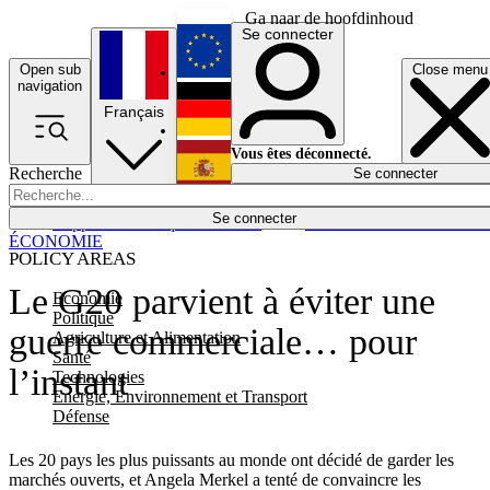
Ga naar de hoofdinhoud
Se connecter
Open sub
Close menu
English
navigation
Français
Deutsch
Vous êtes déconnecté.
Recherche
Se connecter
Español
Lumières éteintes
Se connecter
Rapporteur
Politique
Économie
Newsletters
Evénements
Em
ÉCONOMIE
POLICY AREAS
Le G20 parvient à éviter une
Economie
Politique
guerre commerciale… pour
Agriculture et Alimentation
Santé
l’instant
Technologies
Energie, Environnement et Transport
Défense
Les 20 pays les plus puissants au monde ont décidé de garder les
marchés ouverts, et Angela Merkel a tenté de convaincre les