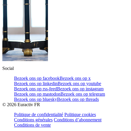
Social
Bezoek ons op facebook
Bezoek ons op x
Bezoek ons op linkedin
Bezoek ons op youtube
Bezoek ons op rss-feed
Bezoek ons op instagram
Bezoek ons op mastodon
Bezoek ons op telegram
Bezoek ons op bluesky
Bezoek ons op threads
©
2026
Euractiv FR
Politique de confidentialité
Politique cookies
Conditions générales
Conditions d’abonnement
Conditions de vente