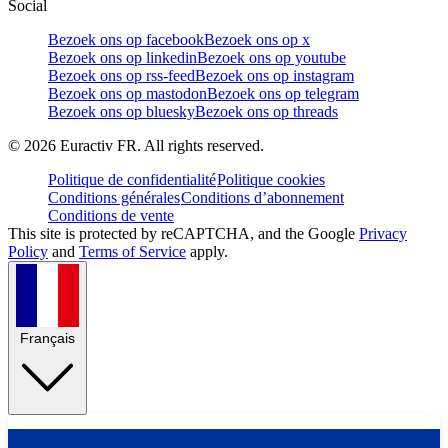
Social
Bezoek ons op facebook
Bezoek ons op x
Bezoek ons op linkedin
Bezoek ons op youtube
Bezoek ons op rss-feed
Bezoek ons op instagram
Bezoek ons op mastodon
Bezoek ons op telegram
Bezoek ons op bluesky
Bezoek ons op threads
©
2026
Euractiv FR. All rights reserved.
Politique de confidentialité
Politique cookies
Conditions générales
Conditions d’abonnement
Conditions de vente
This site is protected by reCAPTCHA, and the Google
Privacy
Policy
and
Terms of Service
apply.
Français