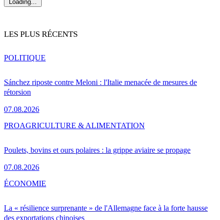
Loading...
LES PLUS RÉCENTS
POLITIQUE
Sánchez riposte contre Meloni : l'Italie menacée de mesures de
rétorsion
07.08.2026
PRO
AGRICULTURE & ALIMENTATION
Poulets, bovins et ours polaires : la grippe aviaire se propage
07.08.2026
ÉCONOMIE
La « résilience surprenante » de l'Allemagne face à la forte hausse
des exportations chinoises