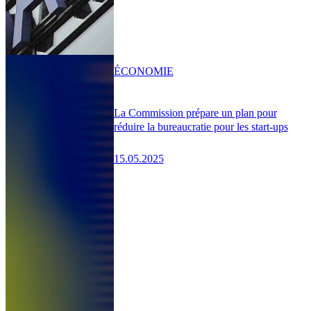
ÉCONOMIE
La Commission prépare un plan pour
réduire la bureaucratie pour les start-ups
15.05.2025