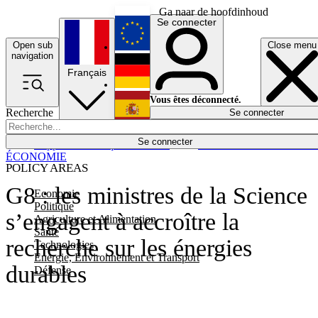
Ga naar de hoofdinhoud
Se connecter
Open sub
Close menu
English
navigation
Français
Deutsch
Vous êtes déconnecté.
Recherche
Se connecter
Español
Lumières éteintes
Se connecter
Rapporteur
Politique
Économie
Newsletters
Evénements
Em
ÉCONOMIE
POLICY AREAS
G8 : les ministres de la Science
Economie
Politique
s’engagent à accroître la
Agriculture et Alimentation
Santé
recherche sur les énergies
Technologies
Energie, Environnement et Transport
durables
Défense