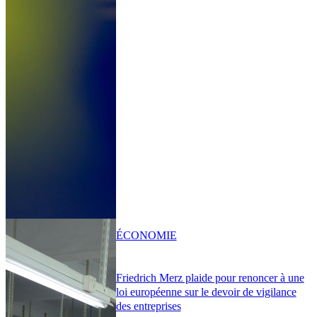
ÉCONOMIE
Friedrich Merz plaide pour renoncer à une
loi européenne sur le devoir de vigilance
des entreprises