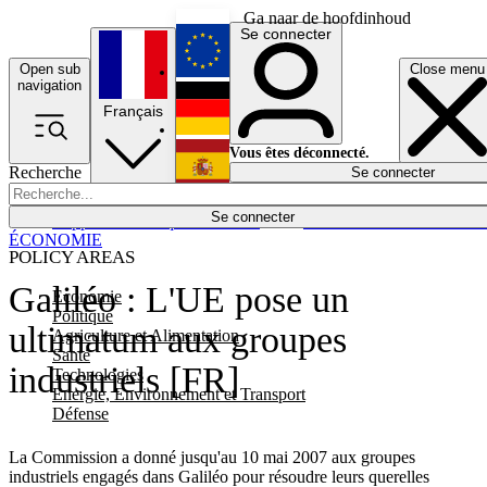
Ga naar de hoofdinhoud
Se connecter
Open sub
Close menu
English
navigation
Français
Deutsch
Vous êtes déconnecté.
Recherche
Se connecter
Español
Lumières éteintes
Se connecter
Rapporteur
Politique
Économie
Newsletters
Evénements
Em
ÉCONOMIE
POLICY AREAS
Galiléo : L'UE pose un
Economie
Politique
ultimatum aux groupes
Agriculture et Alimentation
Santé
industriels [FR]
Technologies
Energie, Environnement et Transport
Défense
La Commission a donné jusqu'au 10 mai 2007 aux groupes
industriels engagés dans Galiléo pour résoudre leurs querelles