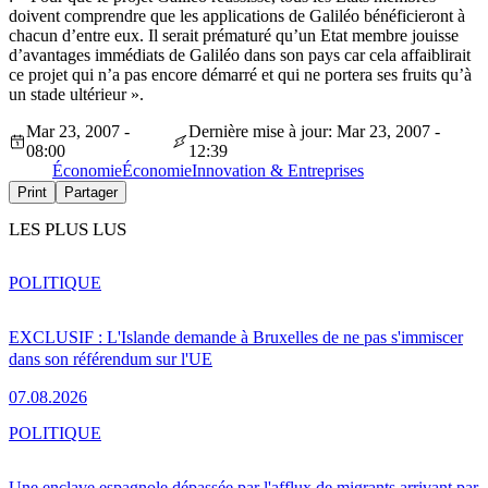
doivent comprendre que les applications de Galiléo bénéficieront à
chacun d’entre eux. Il serait prématuré qu’un Etat membre jouisse
d’avantages immédiats de Galiléo dans son pays car cela affaiblirait
ce projet qui n’a pas encore démarré et qui ne portera ses fruits qu’à
un stade ultérieur ».
Mar 23, 2007 -
Dernière mise à jour: Mar 23, 2007 -
08:00
12:39
Économie
Économie
Innovation & Entreprises
Print
Partager
LES PLUS LUS
POLITIQUE
EXCLUSIF : L'Islande demande à Bruxelles de ne pas s'immiscer
dans son référendum sur l'UE
07.08.2026
POLITIQUE
Une enclave espagnole dépassée par l'afflux de migrants arrivant par