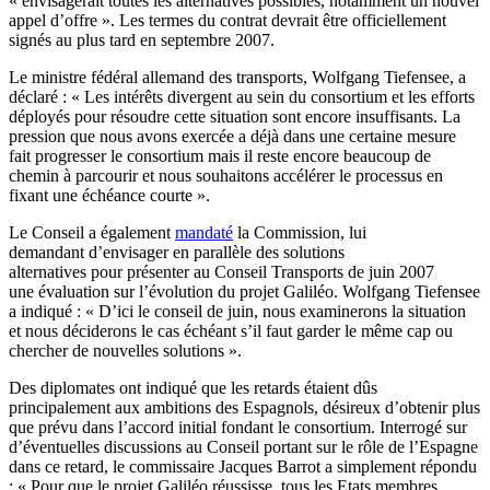
« envisagerait toutes les alternatives possibles, notamment un nouvel
appel d’offre ». Les termes du contrat devrait être officiellement
signés au plus tard en septembre 2007.
Le ministre fédéral allemand des transports, Wolfgang Tiefensee, a
déclaré : « Les intérêts divergent au sein du consortium et les efforts
déployés pour résoudre cette situation sont encore insuffisants. La
pression que nous avons exercée a déjà dans une certaine mesure
fait progresser le consortium mais il reste encore beaucoup de
chemin à parcourir et nous souhaitons accélérer le processus en
fixant une échéance courte ».
Le Conseil a également
mandaté
la Commission, lui
demandant d’envisager en parallèle des solutions
alternatives pour présenter au Conseil Transports de juin 2007
une évaluation sur l’évolution du projet Galiléo. Wolfgang Tiefensee
a indiqué : « D’ici le conseil de juin, nous examinerons la situation
et nous déciderons le cas échéant s’il faut garder le même cap ou
chercher de nouvelles solutions ».
Des diplomates ont indiqué que les retards étaient dûs
principalement aux ambitions des Espagnols, désireux d’obtenir plus
que prévu dans l’accord initial fondant le consortium. Interrogé sur
d’éventuelles discussions au Conseil portant sur le rôle de l’Espagne
dans ce retard, le commissaire Jacques Barrot a simplement répondu
: « Pour que le projet Galiléo réussisse, tous les Etats membres