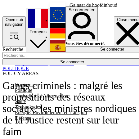
Ga naar de hoofdinhoud
Se connecter
Open sub
Close menu
English
navigation
Français
Deutsch
Vous êtes déconnecté.
Recherche
Se connecter
Español
Lumières éteintes
Se connecter
Rapporteur
Politique
Économie
Newsletters
Evénements
Em
POLITIQUE
POLICY AREAS
Gangs criminels : malgré les
Economie
Politique
propositions des réseaux
Agriculture et Alimentation
Santé
sociaux, les ministres nordiques
Technologies
Energie, Environnement et Transport
de la Justice restent sur leur
Défense
faim