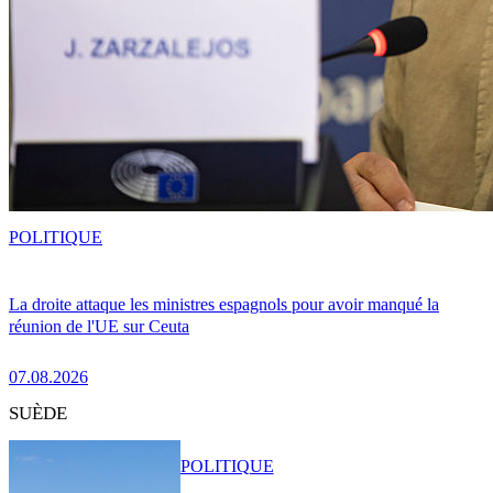
POLITIQUE
La droite attaque les ministres espagnols pour avoir manqué la
réunion de l'UE sur Ceuta
07.08.2026
SUÈDE
POLITIQUE