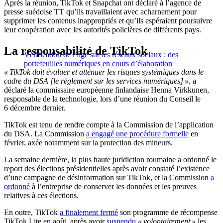
Après la réunion, TikTok et Snapchat ont déclaré à l’agence de
presse suédoise TT qu’ils travaillaient avec acharnement pour
supprimer les contenus inappropriés et qu’ils espéraient poursuivre
leur coopération avec les autorités policières de différents pays.
La responsabilité de TikTok
Vérification de l’âge sur les réseaux sociaux : des
portefeuilles numériques en cours d’élaboration
« TikTok doit évaluer et atténuer les risques systémiques dans le
cadre du DSA [le règlement sur les services numériques] »
, a
déclaré la commissaire européenne finlandaise Henna Virkkunen,
responsable de la technologie, lors d’une réunion du Conseil le
6 décembre dernier.
TikTok est tenu de rendre compte à la Commission de l’application
du DSA. La Commission
a engagé une procédure formelle
en
février, axée notamment sur la protection des mineurs.
La semaine dernière, la plus haute juridiction roumaine a ordonné le
report des élections présidentielles après avoir constaté l’existence
d’une campagne de désinformation sur TikTok, et la Commission
a
ordonné
à l’entreprise de conserver les données et les preuves
relatives à ces élections.
En outre, TikTok
a finalement fermé
son programme de récompense
TikTok Lite en août, après avoir
suspendu
« volontairement »
les