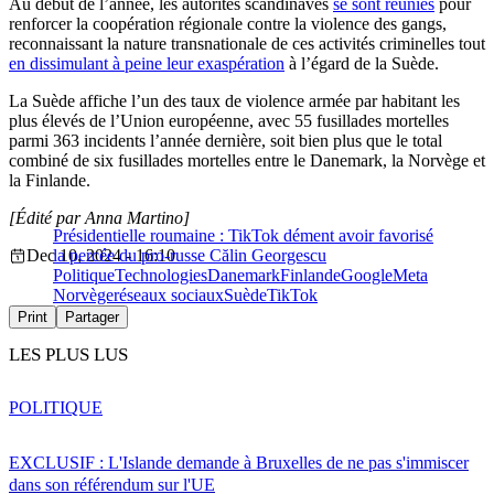
Au début de l’année, les autorités scandinaves
se sont réunies
pour
renforcer la coopération régionale contre la violence des gangs,
reconnaissant la nature transnationale de ces activités criminelles tout
en dissimulant à peine leur exaspération
à l’égard de la Suède.
La Suède affiche l’un des taux de violence armée par habitant les
plus élevés de l’Union européenne, avec 55 fusillades mortelles
parmi 363 incidents l’année dernière, soit bien plus que le total
combiné de six fusillades mortelles entre le Danemark, la Norvège et
la Finlande.
[Édité par Anna Martino]
Présidentielle roumaine : TikTok dément avoir favorisé
Dec 10, 2024 - 16:10
la percée du pro-russe Călin Georgescu
Politique
Technologies
Danemark
Finlande
Google
Meta
Norvège
réseaux sociaux
Suède
TikTok
Print
Partager
LES PLUS LUS
POLITIQUE
EXCLUSIF : L'Islande demande à Bruxelles de ne pas s'immiscer
dans son référendum sur l'UE