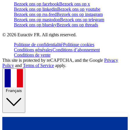
Bezoek ons op facebook
Bezoek ons op x
Bezoek ons op linkedin
Bezoek ons op youtube
Bezoek ons op rss-feed
Bezoek ons op instagram
Bezoek ons op mastodon
Bezoek ons op telegram
Bezoek ons op bluesky
Bezoek ons op threads
©
2026
Euractiv FR. All rights reserved.
Politique de confidentialité
Politique cookies
Conditions générales
Conditions d’abonnement
Conditions de vente
This site is protected by reCAPTCHA, and the Google
Privacy
Policy
and
Terms of Service
apply.
Français