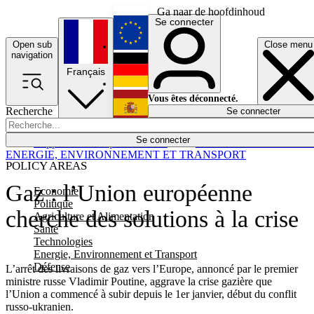
Ga naar de hoofdinhoud
Se connecter
Open sub
Close menu
English
navigation
Français
Deutsch
Vous êtes déconnecté.
Recherche
Se connecter
Español
Lumières éteintes
Se connecter
Rapporteur
Politique
Économie
Newsletters
Evénements
Em
ENERGIE, ENVIRONNEMENT ET TRANSPORT
POLICY AREAS
Gaz : l’Union européenne
Economie
Politique
cherche des solutions à la crise
Agriculture et Alimentation
Santé
Technologies
Energie, Environnement et Transport
Défense
L’arrêt des livraisons de gaz vers l’Europe, annoncé par le premier
ministre russe Vladimir Poutine, aggrave la crise gazière que
l’Union a commencé à subir depuis le 1er janvier, début du conflit
russo-ukranien.