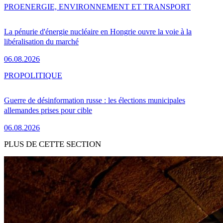
PRO
ENERGIE, ENVIRONNEMENT ET TRANSPORT
La pénurie d'énergie nucléaire en Hongrie ouvre la voie à la
libéralisation du marché
06.08.2026
PRO
POLITIQUE
Guerre de désinformation russe : les élections municipales
allemandes prises pour cible
06.08.2026
PLUS DE CETTE SECTION