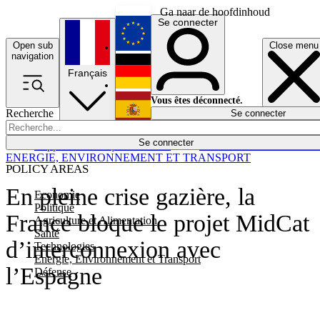
Ga naar de hoofdinhoud
Se connecter
Open sub
Close menu
English
navigation
Français
Deutsch
Vous êtes déconnecté.
Recherche
Se connecter
Español
Lumières éteintes
Se connecter
Rapporteur
Politique
Économie
Newsletters
Evénements
Em
ENERGIE, ENVIRONNEMENT ET TRANSPORT
POLICY AREAS
En pleine crise gazière, la
Economie
Politique
France bloque le projet MidCat
Agriculture et Alimentation
Santé
d’interconnexion avec
Technologies
Energie, Environnement et Transport
l’Espagne
Défense