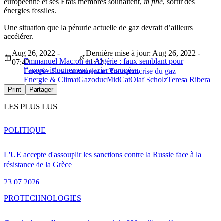
européenne et ses États membres souhaitent,
in fine
, sortir des
énergies fossiles.
Une situation que la pénurie actuelle de gaz devrait d’ailleurs
accélérer.
Aug 26, 2022 -
Dernière mise à jour: Aug 26, 2022 -
Emmanuel Macron en Algérie : faux semblant pour
07:42
11:32
l’approvisionnement gazier européen
Energie, Environnement et Transport
crise du gaz
Energie & Climat
Gazoduc
MidCat
Olaf Scholz
Teresa Ribera
Print
Partager
LES PLUS LUS
POLITIQUE
L'UE accepte d'assouplir les sanctions contre la Russie face à la
résistance de la Grèce
23.07.2026
PRO
TECHNOLOGIES