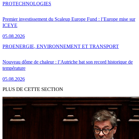
PRO
TECHNOLOGIES
Premier investissement du Scaleup Europe Fund : l’Europe mise sur
ICEYE
05.08.2026
PRO
ENERGIE, ENVIRONNEMENT ET TRANSPORT
Nouveau dôme de chaleur : l’Autriche bat son record historique de
température
05.08.2026
PLUS DE CETTE SECTION