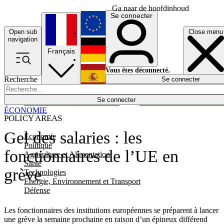
Ga naar de hoofdinhoud
Se connecter
Open sub
Close menu
English
navigation
Français
Deutsch
Vous êtes déconnecté.
Recherche
Se connecter
Español
Lumières éteintes
Se connecter
Rapporteur
Politique
Économie
Newsletters
Evénements
Em
ÉCONOMIE
POLICY AREAS
Gel des salaries : les
Economie
Politique
fonctionnaires de l’UE en
Agriculture et Alimentation
Santé
grève
Technologies
Energie, Environnement et Transport
Défense
Les fonctionnaires des institutions européennes se préparent à lancer
une grève la semaine prochaine en raison d’un épineux différend