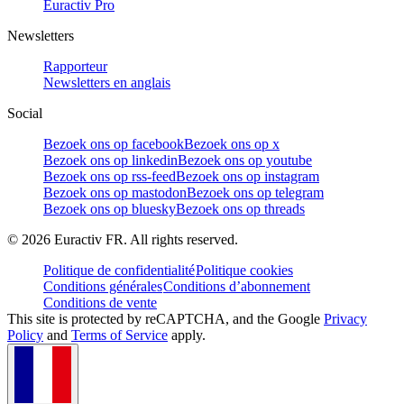
Euractiv Pro
Newsletters
Rapporteur
Newsletters en anglais
Social
Bezoek ons op facebook
Bezoek ons op x
Bezoek ons op linkedin
Bezoek ons op youtube
Bezoek ons op rss-feed
Bezoek ons op instagram
Bezoek ons op mastodon
Bezoek ons op telegram
Bezoek ons op bluesky
Bezoek ons op threads
©
2026
Euractiv FR. All rights reserved.
Politique de confidentialité
Politique cookies
Conditions générales
Conditions d’abonnement
Conditions de vente
This site is protected by reCAPTCHA, and the Google
Privacy
Policy
and
Terms of Service
apply.