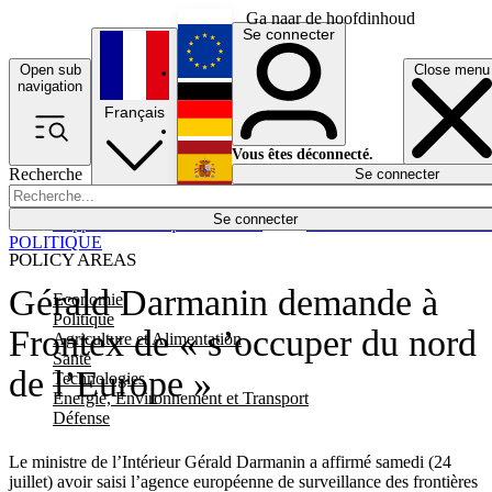
Ga naar de hoofdinhoud
Se connecter
Open sub
Close menu
English
navigation
Français
Deutsch
Vous êtes déconnecté.
Recherche
Se connecter
Español
Lumières éteintes
Se connecter
Rapporteur
Politique
Économie
Newsletters
Evénements
Em
POLITIQUE
POLICY AREAS
Gérald Darmanin demande à
Economie
Politique
Frontex de « s’occuper du nord
Agriculture et Alimentation
Santé
de l’Europe »
Technologies
Energie, Environnement et Transport
Défense
Le ministre de l’Intérieur Gérald Darmanin a affirmé samedi (24
juillet) avoir saisi l’agence européenne de surveillance des frontières