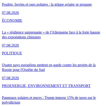
Poulets, bovins et ours polaires : la grippe aviaire se propage
07.08.2026
ÉCONOMIE
La « résilience surprenante » de l'Allemagne face à la forte hausse
des exportations chinoises
07.08.2026
POLITIQUE
Quatre pays européens mettent en garde contre les projets de la
Russie pour l'Ossétie du Sud
07.08.2026
PRO
ENERGIE, ENVIRONNEMENT ET TRANSPORT
Panneaux solaires et puces : Trump impose 15% de taxes sur le
polysilicium