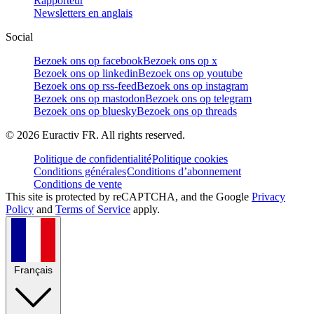
Rapporteur
Newsletters en anglais
Social
Bezoek ons op facebook
Bezoek ons op x
Bezoek ons op linkedin
Bezoek ons op youtube
Bezoek ons op rss-feed
Bezoek ons op instagram
Bezoek ons op mastodon
Bezoek ons op telegram
Bezoek ons op bluesky
Bezoek ons op threads
©
2026
Euractiv FR. All rights reserved.
Politique de confidentialité
Politique cookies
Conditions générales
Conditions d’abonnement
Conditions de vente
This site is protected by reCAPTCHA, and the Google
Privacy
Policy
and
Terms of Service
apply.
Français