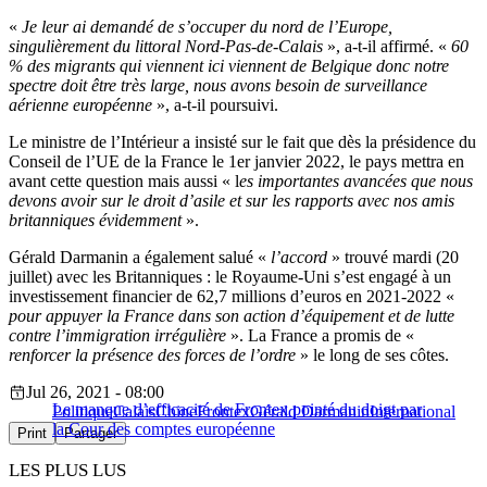
«
Je leur ai demandé de s’occuper du nord de l’Europe,
singulièrement du littoral Nord-Pas-de-Calais
», a-t-il affirmé. «
60
% des migrants qui viennent ici viennent de Belgique donc notre
spectre doit être très large, nous avons besoin de surveillance
aérienne européenne
», a-t-il poursuivi.
Le ministre de l’Intérieur a insisté sur le fait que dès la présidence du
Conseil de l’UE de la France le 1er janvier 2022, le pays mettra en
avant cette question mais aussi « l
es importantes avancées que nous
devons avoir sur le droit d’asile et sur les rapports avec nos amis
britanniques évidemment
».
Gérald Darmanin a également salué «
l’accord
» trouvé mardi (20
juillet) avec les Britanniques : le Royaume-Uni s’est engagé à un
investissement financier de 62,7 millions d’euros en 2021-2022 «
pour appuyer la France dans son action d’équipement et de lutte
contre l’immigration irrégulière
». La France a promis de «
renforcer la présence des forces de l’ordre
» le long de ses côtes.
Jul 26, 2021 - 08:00
Le manque d’efficacité de Frontex pointé du doigt par
Politique
Calais
Chine
Frontex
Gérald Darmanin
International
la Cour des comptes européenne
Print
Partager
LES PLUS LUS