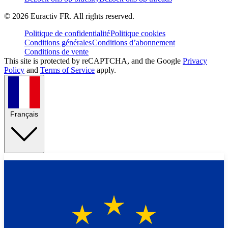
©
2026
Euractiv FR. All rights reserved.
Politique de confidentialité
Politique cookies
Conditions générales
Conditions d’abonnement
Conditions de vente
This site is protected by reCAPTCHA, and the Google
Privacy
Policy
and
Terms of Service
apply.
Français