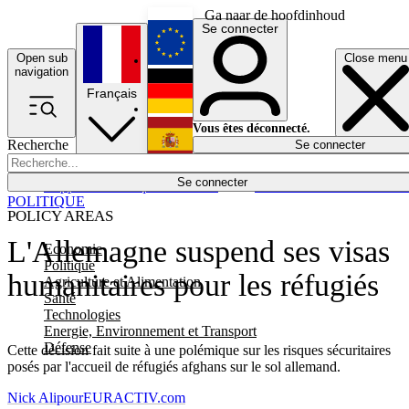
Ga naar de hoofdinhoud
Se connecter
Open sub
Close menu
English
navigation
Français
Deutsch
Vous êtes déconnecté.
Recherche
Se connecter
Español
Lumières éteintes
Se connecter
Rapporteur
Politique
Économie
Newsletters
Evénements
Em
POLITIQUE
POLICY AREAS
L'Allemagne suspend ses visas
Economie
Politique
humanitaires pour les réfugiés
Agriculture et Alimentation
Santé
Technologies
Energie, Environnement et Transport
Défense
Cette décision fait suite à une polémique sur les risques sécuritaires
posés par l'accueil de réfugiés afghans sur le sol allemand.
Nick Alipour
EURACTIV.com