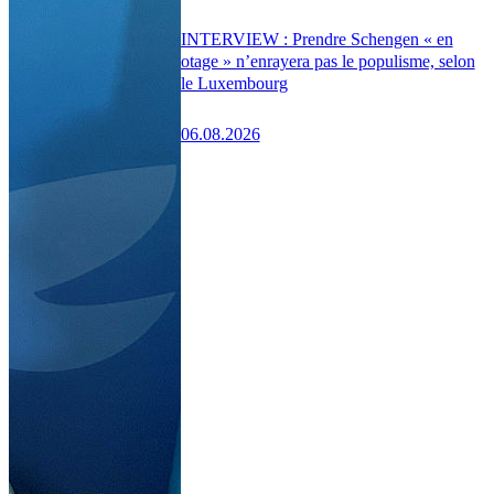
INTERVIEW : Prendre Schengen « en
otage » n’enrayera pas le populisme, selon
le Luxembourg
06.08.2026