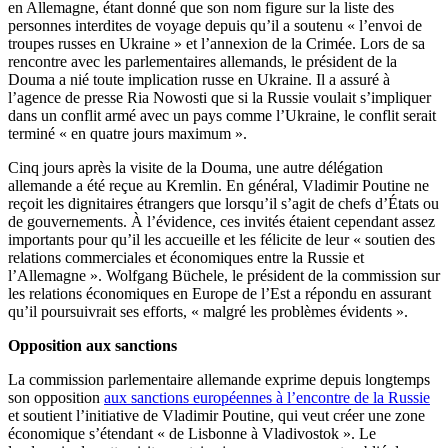
en Allemagne, étant donné que son nom figure sur la liste des
personnes interdites de voyage depuis qu’il a soutenu « l’envoi de
troupes russes en Ukraine » et l’annexion de la Crimée. Lors de sa
rencontre avec les parlementaires allemands, le président de la
Douma a nié toute implication russe en Ukraine. Il a assuré à
l’agence de presse Ria Nowosti que si la Russie voulait s’impliquer
dans un conflit armé avec un pays comme l’Ukraine, le conflit serait
terminé « en quatre jours maximum ».
Cinq jours après la visite de la Douma, une autre délégation
allemande a été reçue au Kremlin. En général, Vladimir Poutine ne
reçoit les dignitaires étrangers que lorsqu’il s’agit de chefs d’États ou
de gouvernements. À l’évidence, ces invités étaient cependant assez
importants pour qu’il les accueille et les félicite de leur « soutien des
relations commerciales et économiques entre la Russie et
l’Allemagne ». Wolfgang Büchele, le président de la commission sur
les relations économiques en Europe de l’Est a répondu en assurant
qu’il poursuivrait ses efforts, « malgré les problèmes évidents ».
Opposition aux sanctions
La commission parlementaire allemande exprime depuis longtemps
son opposition
aux sanctions européennes à l’encontre de la Russie
et soutient l’initiative de Vladimir Poutine, qui veut créer une zone
économique s’étendant « de Lisbonne à Vladivostok ». Le