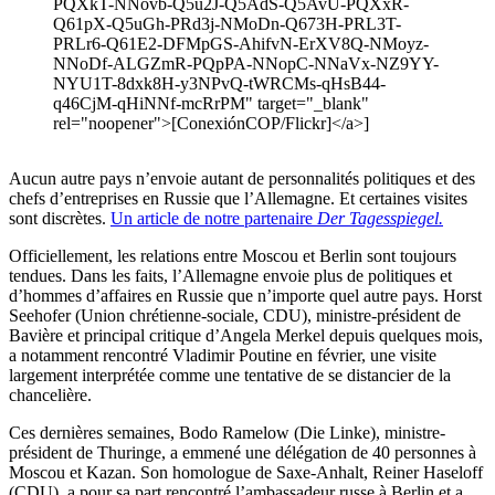
PQXkT-NNovb-Q5u2J-Q5AdS-Q5AvU-PQXxR-
Q61pX-Q5uGh-PRd3j-NMoDn-Q673H-PRL3T-
PRLr6-Q61E2-DFMpGS-AhifvN-ErXV8Q-NMoyz-
NNoDf-ALGZmR-PQpPA-NNopC-NNaVx-NZ9YY-
NYU1T-8dxk8H-y3NPvQ-tWRCMs-qHsB44-
q46CjM-qHiNNf-mcRrPM" target="_blank"
rel="noopener">[ConexiónCOP/Flickr]</a>]
Aucun autre pays n’envoie autant de personnalités politiques et des
chefs d’entreprises en Russie que l’Allemagne. Et certaines visites
sont discrètes.
Un article de notre partenaire
Der Tagesspiegel.
Officiellement, les relations entre Moscou et Berlin sont toujours
tendues. Dans les faits, l’Allemagne envoie plus de politiques et
d’hommes d’affaires en Russie que n’importe quel autre pays. Horst
Seehofer (Union chrétienne-sociale, CDU), ministre-président de
Bavière et principal critique d’Angela Merkel depuis quelques mois,
a notamment rencontré Vladimir Poutine en février, une visite
largement interprétée comme une tentative de se distancier de la
chancelière.
Ces dernières semaines, Bodo Ramelow (Die Linke), ministre-
président de Thuringe, a emmené une délégation de 40 personnes à
Moscou et Kazan. Son homologue de Saxe-Anhalt, Reiner Haseloff
(CDU), a pour sa part rencontré l’ambassadeur russe à Berlin et a