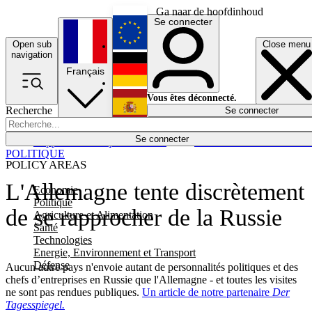
Ga naar de hoofdinhoud
Se connecter
Open sub
Close menu
English
navigation
Français
Deutsch
Vous êtes déconnecté.
Recherche
Se connecter
Español
Lumières éteintes
Se connecter
Rapporteur
Politique
Économie
Newsletters
Evénements
Em
POLITIQUE
POLICY AREAS
L'Allemagne tente discrètement
Economie
Politique
de se rapprocher de la Russie
Agriculture et Alimentation
Santé
Technologies
Energie, Environnement et Transport
Défense
Aucun autre pays n'envoie autant de personnalités politiques et des
chefs d’entreprises en Russie que l'Allemagne - et toutes les visites
ne sont pas rendues publiques.
Un article de notre partenaire
Der
Tagesspiegel.