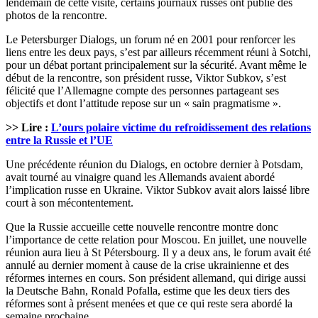
lendemain de cette visite, certains journaux russes ont publié des
photos de la rencontre.
Le Petersburger Dialogs, un forum né en 2001 pour renforcer les
liens entre les deux pays, s’est par ailleurs récemment réuni à Sotchi,
pour un débat portant principalement sur la sécurité. Avant même le
début de la rencontre, son président russe, Viktor Subkov, s’est
félicité que l’Allemagne compte des personnes partageant ses
objectifs et dont l’attitude repose sur un « sain pragmatisme ».
>> Lire :
L’ours polaire victime du refroidissement des relations
entre la Russie et l’UE
Une précédente réunion du Dialogs, en octobre dernier à Potsdam,
avait tourné au vinaigre quand les Allemands avaient abordé
l’implication russe en Ukraine. Viktor Subkov avait alors laissé libre
court à son mécontentement.
Que la Russie accueille cette nouvelle rencontre montre donc
l’importance de cette relation pour Moscou. En juillet, une nouvelle
réunion aura lieu à St Pétersbourg. Il y a deux ans, le forum avait été
annulé au dernier moment à cause de la crise ukrainienne et des
réformes internes en cours. Son président allemand, qui dirige aussi
la Deutsche Bahn, Ronald Pofalla, estime que les deux tiers des
réformes sont à présent menées et que ce qui reste sera abordé la
semaine prochaine.