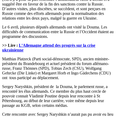
suggéré être en faveur de la fin des sanctions contre la Russie.
D’autres visites, plus discrètes, se succèdent, et sont perçues en
Russie comme des efforts allemands pour la normalisation des
relations entre les deux pays, malgré la guerre en Ukraine.
Le 6 avril, plusieurs députés allemands ont visité la Douma. Les
difficultés de communication entre la Russie et l’Occident étaient au
programme des discussions.
>> Lire :
L’Allemagne attend des progrès sur la crise
ukrainienne
Matthias Platzeck (Parti social-démocrate, SPD), ancien ministre-
président du Brandebourg et actuel président du forum allémano-
russe, Franz Thönnes (SPD), Tobias Zech (CSU), Wolfgang
Gehrcke (Die Linke) et Margaret Horb et Ingo Gädechens (CDU)
ont tous participé au déplacement.
Sergey Naryshkin, président de la Douma, le parlement russe, a
rencontré les élus allemands. Ce membre du plus haut cercle de
pouvoir connait Vladimir Poutine depuis leur rencontre à St
Pétersbourg, au début de leur carrière, voire même depuis leur
passage au KGB, selon certains médias.
Cette rencontre avec Sergey Naryshkin n’aurait pas pu avoir eu lieu