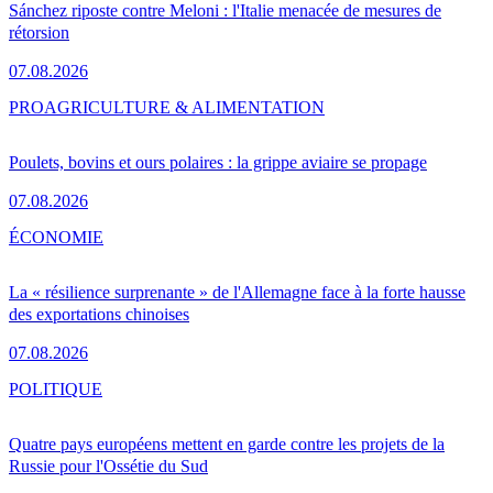
Sánchez riposte contre Meloni : l'Italie menacée de mesures de
rétorsion
07.08.2026
PRO
AGRICULTURE & ALIMENTATION
Poulets, bovins et ours polaires : la grippe aviaire se propage
07.08.2026
ÉCONOMIE
La « résilience surprenante » de l'Allemagne face à la forte hausse
des exportations chinoises
07.08.2026
POLITIQUE
Quatre pays européens mettent en garde contre les projets de la
Russie pour l'Ossétie du Sud