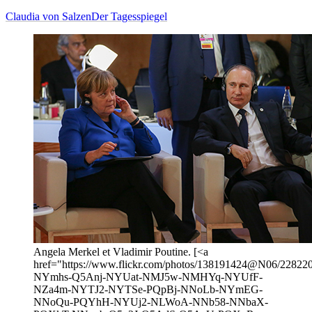
Claudia von Salzen
Der Tagesspiegel
Angela Merkel et Vladimir Poutine. [<a
href="https://www.flickr.com/photos/138191424@N06/2282205
NYmhs-Q5Anj-NYUat-NMJ5w-NMHYq-NYUfF-
NZa4m-NYTJ2-NYTSe-PQpBj-NNoLb-NYmEG-
NNoQu-PQYhH-NYUj2-NLWoA-NNb58-NNbaX-