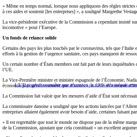
« Même en temps normal, lorsque nous appliquons des règles strictes 
à ces aides et soutenir [les entreprises] », a souligné Margrethe Vest
La vice-présidente exécutive de la Commission a cependant insisté sur le
locomotive » pour l’Europe.
Un fonds de relance solide
Certains des pays les plus touchés par le coronavirus, tels que l’Italie
efforts à la gestion de l’urgence sanitaire, ces pays manquent de ress
Un certain nombre d’États membres ont fait part de leurs inquiétudes q
l’UE.
La Vice-Première ministre et ministre espagnole de l’Économie, Nadia C
L’UE pourrait connaître une récession de 10 % très inégale ent
économie plus généreusement que d’autres », a-t-elle récemment affir
La Commission fait valoir que les mesures d’aide d’État sont nécessair
La commissaire danoise a souligné que les actions lancées par l’Allema
entreprises allaient également avoir besoin d’aide, certaines faisant 
« ll est regrettable que tout le monde ne dispose pas de la même marg
de la Commission, ajoutant que cela constituait « un excellent argume