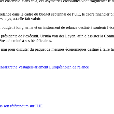
sser ensemble. Sans cela, ces asymétries croissantes vont fragmenter le
elance dans le cadre du budget septennal de l’UE, le cadre financier plu
 pays, a-t-elle fait valoir.
udget à long terme et un instrument de relance destiné à soutenir l’
 présidente de l’exécutif, Ursula von der Leyen, afin d’assister la Comm
être acheminé à ses bénéficiaires.
mai pour discuter du paquet de mesures économiques destiné à faire face
e
Margrethe Vestager
Parlement Européen
plan de relance
s son référendum sur l'UE