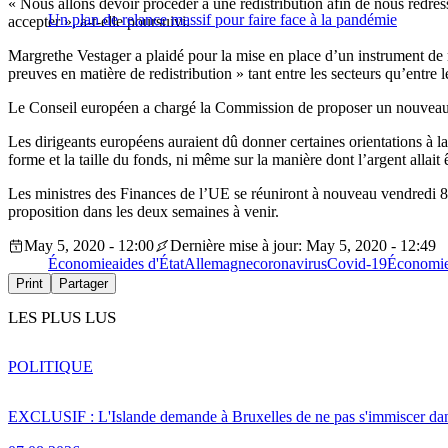
« Nous allons devoir procéder à une redistribution afin de nous redre
Un plan de relance massif pour faire face à la pandémie
accepter », a-t-elle poursuivi.
Margrethe Vestager a plaidé pour la mise en place d’un instrument de r
preuves en matière de redistribution » tant entre les secteurs qu’entre les
Le Conseil européen a chargé la Commission de proposer un nouveau b
Les dirigeants européens auraient dû donner certaines orientations à la
forme et la taille du fonds, ni même sur la manière dont l’argent allait 
Les ministres des Finances de l’UE se réuniront à nouveau vendredi 8 
proposition dans les deux semaines à venir.
May 5, 2020 - 12:00
Dernière mise à jour: May 5, 2020 - 12:49
Économie
aides d'État
Allemagne
coronavirus
Covid-19
Économi
Print
Partager
LES PLUS LUS
POLITIQUE
EXCLUSIF : L'Islande demande à Bruxelles de ne pas s'immiscer dan