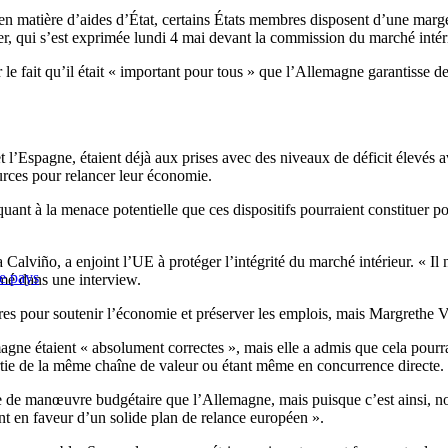
en matière d’aides d’État, certains États membres disposent d’une mar
ager, qui s’est exprimée lundi 4 mai devant la commission du marché int
 fait qu’il était « important pour tous » que l’Allemagne garantisse des 
 et l’Espagne, étaient déjà aux prises avec des niveaux de déficit élevés a
ources pour relancer leur économie.
uant à la menace potentielle que ces dispositifs pourraient constituer p
alviño, a enjoint l’UE à protéger l’intégrité du marché intérieur. « Il n
re pays
mé dans une interview.
es pour soutenir l’économie et préserver les emplois, mais Margrethe Ve
gne étaient « absolument correctes », mais elle a admis que cela pourra
partie de la même chaîne de valeur ou étant même en concurrence directe.
e de manœuvre budgétaire que l’Allemagne, mais puisque c’est ainsi, nous
nt en faveur d’un solide plan de relance européen ».