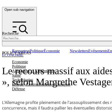
Open sub navigation
Recherche
Rapporteur
Politique
Économie
Newsletters
Evénements
Em
POLICY AREAS
ÉCONOMIE
Economie
Politique
Le recours massif aux aides
Agriculture et Alimentation
Santé
», selon Margrethe Vestage
Technologies
Energie, Environnement et Transport
Défense
L’Allemagne profite pleinement de l'assouplissement des règ
concurrence, mais il faudra pallier les éventuelles distors