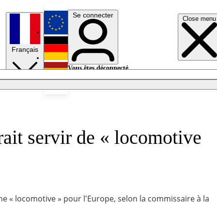
Se connecter
Close menu
English
Français
Deutsch
Vous êtes déconnecté.
Se connecter
Español
Lumières éteintes
ait servir de « locomotive
ne « locomotive » pour l'Europe, selon la commissaire à la