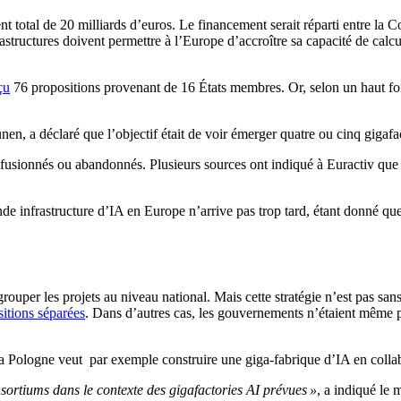
ment total de 20 milliards d’euros. Le financement serait réparti entre la
astructures doivent permettre à l’Europe d’accroître sa capacité de calc
çu
76 propositions provenant de 16 États membres. Or, selon un haut fon
, a déclaré que l’objectif était de voir émerger quatre ou cinq gigafa
fusionnés ou abandonnés. Plusieurs sources ont indiqué à Euractiv que d
nde infrastructure d’IA en Europe n’arrive pas trop tard, étant donné qu
ouper les projets au niveau national. Mais cette stratégie n’est pas san
sitions séparées
. Dans d’autres cas, les gouvernements n’étaient même p
a Pologne veut par exemple construire une giga-fabrique d’IA en collab
nsortiums dans le contexte des gigafactories AI prévues »
, a indiqué le