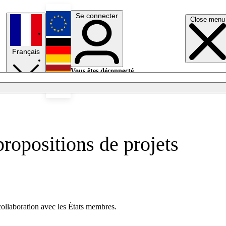
Se connecter
Close menu
English
Français
Deutsch
Vous êtes déconnecté.
Se connecter
Español
Lumières éteintes
ropositions de projets
 collaboration avec les États membres.