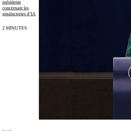
présidente
concernant les
gigafactories d’IA
2 MINUTES