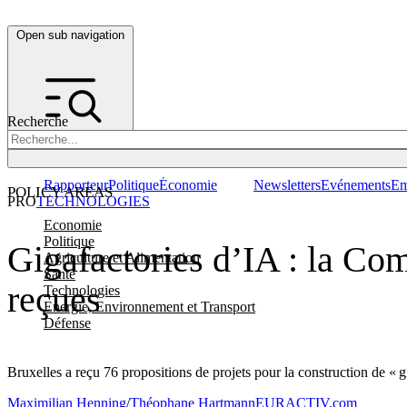
Open sub navigation
Recherche
Rapporteur
Politique
Économie
Newsletters
Evénements
Em
POLICY AREAS
PRO
TECHNOLOGIES
Economie
Politique
Gigafactories d’IA : la Co
Agriculture et Alimentation
Santé
reçues
Technologies
Energie, Environnement et Transport
Défense
Bruxelles a reçu 76 propositions de projets pour la construction de « g
Maximilian Henning
/
Théophane Hartmann
EURACTIV.com