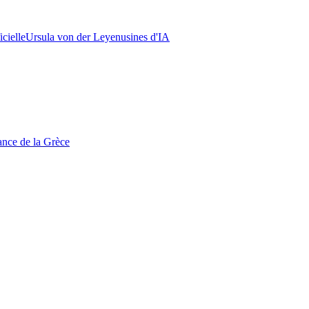
icielle
Ursula von der Leyen
usines d'IA
tance de la Grèce