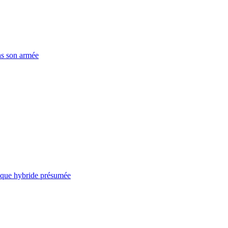
ns son armée
taque hybride présumée