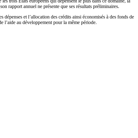
 les trois États européens qui dépensent le plus dans ce domaine, la
on rapport annuel ne présente que ses résultats préliminaires.
es dépenses et l’allocation des crédits ainsi économisés à des fonds de
l de l’aide au développement pour la même période.