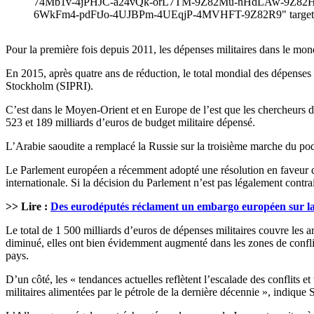
74Mb1v-4jPHJC-a24vQk-orL7TM-9Z82Mu-nHdLAw-9Z82Hw
6WkFm4-pdFtJo-4UJBPm-4UEqjP-4MVHFT-9Z82R9" target="_b
Pour la première fois depuis 2011, les dépenses militaires dans le 
En 2015, après quatre ans de réduction, le total mondial des dépenses 
Stockholm (SIPRI).
C’est dans le Moyen-Orient et en Europe de l’est que les chercheurs de
523 et 189 milliards d’euros de budget militaire dépensé.
L’Arabie saoudite a remplacé la Russie sur la troisième marche du po
Le Parlement européen a récemment adopté une résolution en faveur
internationale. Si la décision du Parlement n’est pas légalement contr
>> Lire :
Des eurodéputés réclament un embargo européen sur la
Le total de 1 500 milliards d’euros de dépenses militaires couvre les 
diminué, elles ont bien évidemment augmenté dans les zones de conflit
pays.
D’un côté, les « tendances actuelles reflètent l’escalade des conflits
militaires alimentées par le pétrole de la dernière décennie », indiqu