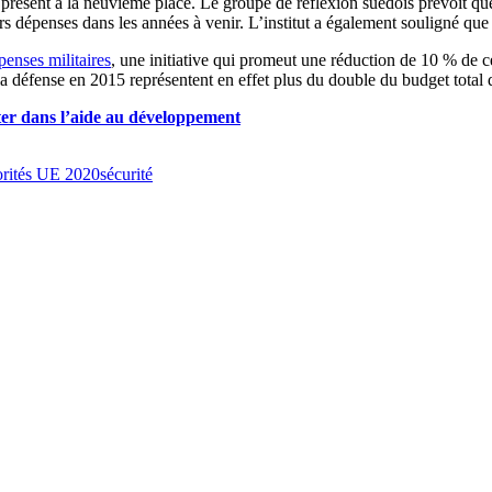
présent à la neuvième place. Le groupe de réflexion suédois prévoit que
épenses dans les années à venir. L’institut a également souligné que s
enses militaires
, une initiative qui promeut une réduction de 10 % de c
la défense en 2015 représentent en effet plus du double du budget tota
viter dans l’aide au développement
orités UE 2020
sécurité