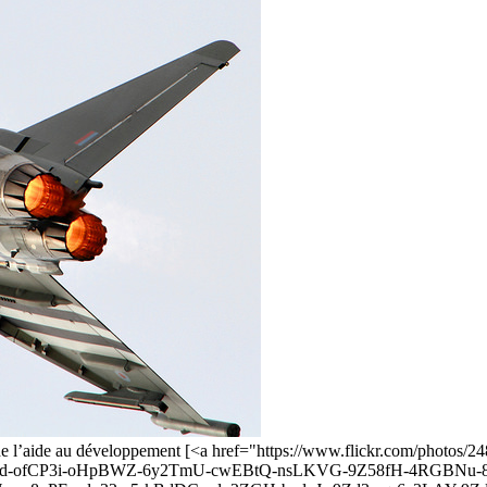
et de l’aide au développement [<a href="https://www.flickr.com/pho
d-ofCP3i-oHpBWZ-6y2TmU-cwEBtQ-nsLKVG-9Z58fH-4RGBNu-8SC