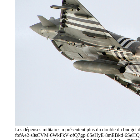
Les dépenses militaires représentent plus du double du budg
fofAe2-s8sCVM-6WkFkV-ofQ7gp-6SeHyE-8mEBkd-6SeHQ