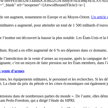
-o8vPEo-do32w5-kBdDCn-do2ZGH-bzdyJr-9Zd3mq-6z3LAY-9Zd3S
lank" rel="noopener">[Airwolfhound/Flickr]</a>]
monde ont augment, notamment en Europe et au Moyen-Orient.
Un article 
militaires a augmenté, pour atteindre un total de 1 500 milliards d’euro
 l’institut ont découvert la hausse la plus notable. Les États-Unis et l
dium. Riyad a en effet augmenté de 6 % ses dépenses dans ce domaine, a
 de l’interdiction de la vente d’armes au royaume, après la campagn
aignante, c’est un moyen de faire pression sur les États membres, dans l’
 vente d’armes
armes, les équipements militaires, le personnel et les recherches. Si l
. La chute du prix du pétrole et les crises économiques ont également j
 et tensions dans de nombreuses parties du monde ». De l’autre, elles d
e Sam Perlo-Freedom, qui a dirigé l’étude du SIPRI.