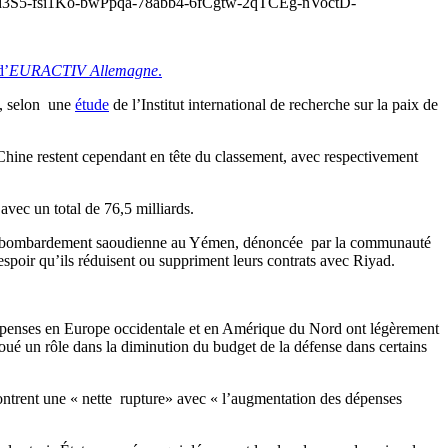
5-fsi1Ko-bwPpqa-78abb4-6fCgtw-2qTCEg-nVoctD-
d’
EURACTIV Allemagne
.
s, selon une
étude
de l’Institut international de recherche sur la paix de
a Chine restent cependant en tête du classement, avec respectivement
vec un total de 76,5 milliards.
e de bombardement saoudienne au Yémen, dénoncée par la communauté
espoir qu’ils réduisent ou suppriment leurs contrats avec Riyad.
es dépenses en Europe occidentale et en Amérique du Nord ont légèrement
oué un rôle dans la diminution du budget de la défense dans certains
émontrent une « nette rupture» avec « l’augmentation des dépenses