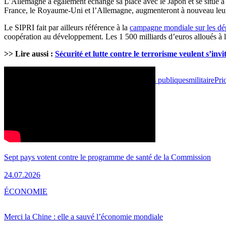
L’Allemagne a également échangé sa place avec le Japon et se situe à 
France, le Royaume-Uni et l’Allemagne, augmenteront à nouveau leurs d
Le SIPRI fait par ailleurs référence à la
campagne mondiale sur les dép
coopération au développement. Les 1 500 milliards d’euros alloués à 
>> Lire aussi :
Sécurité et lutte contre le terrorisme veulent s’in
Apr 8, 2016 - 08:34
Politique
armée
armement
défense
dépenses publiques
militaire
Pri
Print
Partager
LES PLUS LUS
PRO
SANTÉ
Sept pays votent contre le programme de santé de la Commission
24.07.2026
ÉCONOMIE
Merci la Chine : elle a sauvé l’économie mondiale