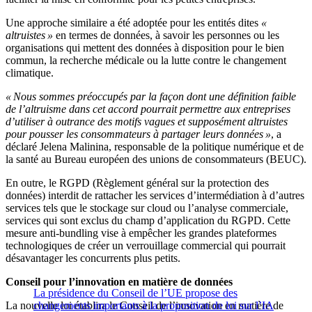
Une approche similaire a été adoptée pour les entités dites
«
altruistes »
en termes de données, à savoir les personnes ou les
organisations qui mettent des données à disposition pour le bien
commun, la recherche médicale ou la lutte contre le changement
climatique.
« Nous sommes préoccupés par la façon dont une définition faible
de l’altruisme dans cet accord pourrait permettre aux entreprises
d’utiliser à outrance des motifs vagues et supposément altruistes
pour pousser les consommateurs à partager leurs données »
, a
déclaré Jelena Malinina, responsable de la politique numérique et de
la santé au Bureau européen des unions de consommateurs (BEUC).
En outre, le RGPD (Règlement général sur la protection des
données) interdit de rattacher les services d’intermédiation à d’autres
services tels que le stockage sur cloud ou l’analyse commerciale,
services qui sont exclus du champ d’application du RGPD. Cette
mesure anti-bundling vise à empêcher les grandes plateformes
technologiques de créer un verrouillage commercial qui pourrait
désavantager les concurrents plus petits.
Conseil pour l’innovation en matière de données
La présidence du Conseil de l’UE propose des
La nouvelle loi établira le Conseil de l’innovation en matière de
changements importants à la proposition de loi sur l’IA