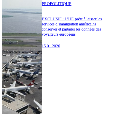
PRO
POLITIQUE
EXCLUSIF : L’UE prête à laisser les
services d’immigration américains
conserver et partager les données des
voyageurs européens
15.01.2026