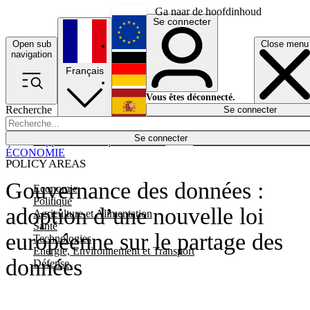
Ga naar de hoofdinhoud
Se connecter
Open sub
Close menu
English
navigation
Français
Deutsch
Vous êtes déconnecté.
Recherche
Se connecter
Español
Lumières éteintes
Se connecter
Rapporteur
Politique
Économie
Newsletters
Evénements
Em
ÉCONOMIE
POLICY AREAS
Gouvernance des données :
Economie
Politique
adoption d’une nouvelle loi
Agriculture et Alimentation
Santé
européenne sur le partage des
Technologies
Energie, Environnement et Transport
données
Défense