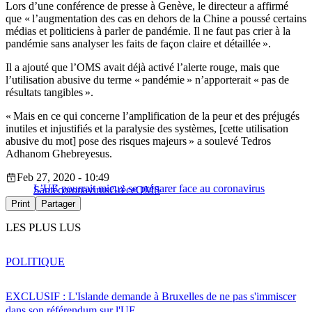
Lors d’une conférence de presse à Genève, le directeur a affirmé
que « l’augmentation des cas en dehors de la Chine a poussé certains
médias et politiciens à parler de pandémie. Il ne faut pas crier à la
pandémie sans analyser les faits de façon claire et détaillée ».
Il a ajouté que l’OMS avait déjà activé l’alerte rouge, mais que
l’utilisation abusive du terme « pandémie » n’apporterait « pas de
résultats tangibles ».
« Mais en ce qui concerne l’amplification de la peur et des préjugés
inutiles et injustifiés et la paralysie des systèmes, [cette utilisation
abusive du mot] pose des risques majeurs » a soulevé Tedros
Adhanom Ghebreyesus.
Feb 27, 2020 - 10:49
L’UE pourrait mieux se préparer face au coronavirus
Santé
coronavirus
Grèce
OMS
Print
Partager
LES PLUS LUS
POLITIQUE
EXCLUSIF : L'Islande demande à Bruxelles de ne pas s'immiscer
dans son référendum sur l'UE