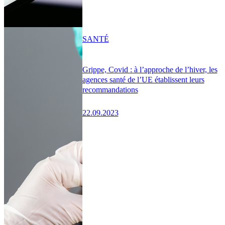
SANTÉ
Grippe, Covid : à l’approche de l’hiver, les
agences santé de l’UE établissent leurs
recommandations
22.09.2023