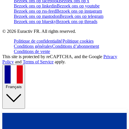
Bezoek ons op facebook
Bezoek ons op x
Bezoek ons op linkedin
Bezoek ons op youtube
Bezoek ons op rss-feed
Bezoek ons op instagram
Bezoek ons op mastodon
Bezoek ons op telegram
Bezoek ons op bluesky
Bezoek ons op threads
©
2026
Euractiv FR. All rights reserved.
Politique de confidentialité
Politique cookies
Conditions générales
Conditions d’abonnement
Conditions de vente
This site is protected by reCAPTCHA, and the Google
Privacy
Policy
and
Terms of Service
apply.
Français