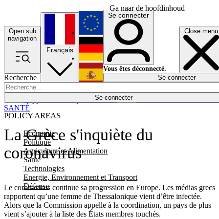
Ga naar de hoofdinhoud
Se connecter
Open sub
Close menu
English
navigation
Français
Deutsch
Vous êtes déconnecté.
Recherche
Se connecter
Español
Lumières éteintes
Se connecter
Rapporteur
Politique
Économie
Newsletters
Evénements
Em
SANTÉ
POLICY AREAS
La Grèce s'inquiète du
Economie
Politique
coronavirus
Agriculture et Alimentation
Santé
Technologies
Energie, Environnement et Transport
Défense
Le coronavirus continue sa progression en Europe. Les médias grecs
rapportent qu’une femme de Thessalonique vient d’être infectée.
Alors que la Commission appelle à la coordination, un pays de plus
vient s’ajouter à la liste des États membres touchés.