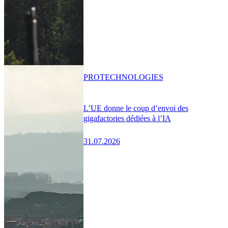
PRO
TECHNOLOGIES
L’UE donne le coup d’envoi des
gigafactories dédiées à l’IA
31.07.2026