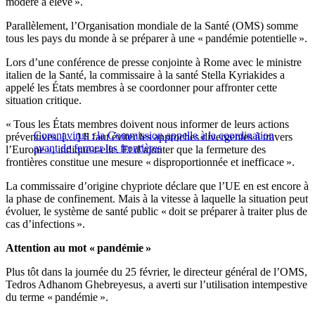
modéré à élevé ».
Parallèlement, l’Organisation mondiale de la Santé (OMS) somme
tous les pays du monde à se préparer à une « pandémie potentielle ».
Lors d’une conférence de presse conjointe à Rome avec le ministre
italien de la Santé, la commissaire à la santé Stella Kyriakides a
appelé les États membres à se coordonner pour affronter cette
situation critique.
« Tous les États membres doivent nous informer de leurs actions
Coronavirus : la Commission appelle à la coordination
préventives. […] Il faut éviter les approches divergentes à travers
avant de fermer les frontières
l’Europe », indique-t-elle. Et d’ajouter que la fermeture des
frontières constitue une mesure « disproportionnée et inefficace ».
La commissaire d’origine chypriote déclare que l’UE en est encore à
la phase de confinement. Mais à la vitesse à laquelle la situation peut
évoluer, le système de santé public « doit se préparer à traiter plus de
cas d’infections ».
Attention au mot « pandémie »
Plus tôt dans la journée du 25 février, le directeur général de l’OMS,
Tedros Adhanom Ghebreyesus, a averti sur l’utilisation intempestive
du terme « pandémie ».