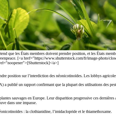
nd que les États membres doivent prendre position, et les États membre
 Greenpeace. [<a href="https://www.shutterstock.com/fr/image-photo/cl
="noopener">[Shutterstock]</a>]
e position sur l’interdiction des néonicotinoïdes. Les lobbys agricoles
A) a publié un rapport confirmant que la plupart des utilisations des pes
plantes sauvages en Europe. Leur disparition progressive ces dernières a
rouve dans une impasse.
nicotinoïdes : la clothianidine, l’imidaclopride et le thiamethoxame.