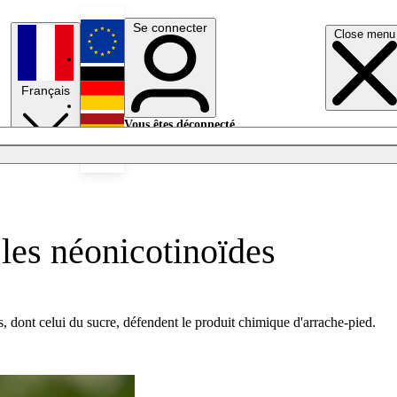
Se connecter
Close menu
English
Français
Deutsch
Vous êtes déconnecté.
Se connecter
Español
Lumières éteintes
les néonicotinoïdes
, dont celui du sucre, défendent le produit chimique d'arrache-pied.