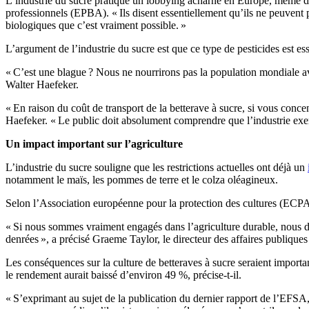
L’industrie du sucre pratique un lobbying acharné en Europe, même da
professionnels (EPBA). « Ils disent essentiellement qu’ils ne peuvent
biologiques que c’est vraiment possible. »
L’argument de l’industrie du sucre est que ce type de pesticides est es
« C’est une blague ? Nous ne nourrirons pas la population mondiale av
Walter Haefeker.
« En raison du coût de transport de la betterave à sucre, si vous concen
Haefeker. « Le public doit absolument comprendre que l’industrie exer
Un impact important sur l’agriculture
L’industrie du sucre souligne que les restrictions actuelles ont déjà un
notamment le maïs, les pommes de terre et le colza oléagineux.
Selon l’Association européenne pour la protection des cultures (ECPA),
« Si nous sommes vraiment engagés dans l’agriculture durable, nous de
denrées », a précisé Graeme Taylor, le directeur des affaires publique
Les conséquences sur la culture de betteraves à sucre seraient importa
le rendement aurait baissé d’environ 49 %, précise-t-il.
« S’exprimant au sujet de la publication du dernier rapport de l’EFSA