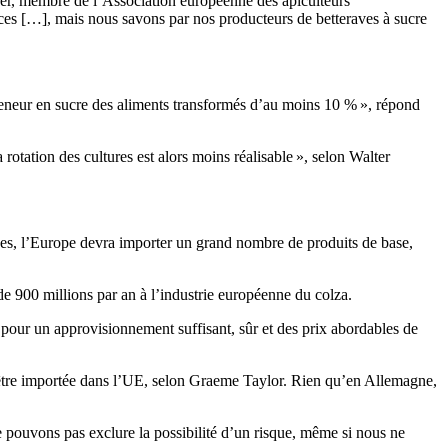
ker, membre de l’Association européenne des apiculteurs
nces […], mais nous savons par nos producteurs de betteraves à sucre
 teneur en sucre des aliments transformés d’au moins 10 % », répond
 rotation des cultures est alors moins réalisable », selon Walter
ïdes, l’Europe devra importer un grand nombre de produits de base,
de 900 millions par an à l’industrie européenne du colza.
 pour un approvisionnement suffisant, sûr et des prix abordables de
as être importée dans l’UE, selon Graeme Taylor. Rien qu’en Allemagne,
 pouvons pas exclure la possibilité d’un risque, même si nous ne