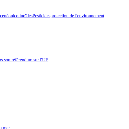
ce
néonicotinoïdes
Pesticides
protection de l'environnement
s son référendum sur l'UE
la mer