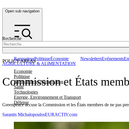
Open sub navigation
Recherche
Rapporteur
Politique
Économie
Newsletters
Evénements
Em
POLICY AREAS
AGRICULTURE & ALIMENTATION
Economie
Politique
Commission et États membre
Agriculture et Alimentation
Santé
Technologies
Energie, Environnement et Transport
Défense
Greenpeace accuse la Commission et les États membres de ne pas prendr
Sarantis Michalopoulos
EURACTIV.com