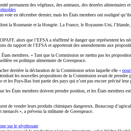
omité permanent des végétaux, des animaux, des denrées alimentaires 
otinoïdes
un vote en décembre dernier, mais les États membres ont souligné qu’ils
 dont la Roumanie et la Hongrie. La France, le Royaume-Uni, l’Irlande,
PAFF, alors que l’EFSA a réaffirmé le danger que représentent les néo
ions du rapport de l’EFSA et apporterait des amendements aux propositio
s États membres. « Tant que la Commission ne mettra pas les proposition
eillère en politique alimentaire de Greenpeace.
acher derrière la déclaration de la Commission selon laquelle elle «
pour
ttendrait les nouvelles propositions de la Commission avant de prendre 
e et les Pays-Bas font partie des pays qui n’ont pas encore précisé leur 
 les États membres doivent prendre position, et les États membres esti
nuent de vendre leurs produits chimiques dangereux. Beaucoup d’agriculteu
sont menacés », a prévenu la militante de Greenpeace.
ne sur le glyphosate