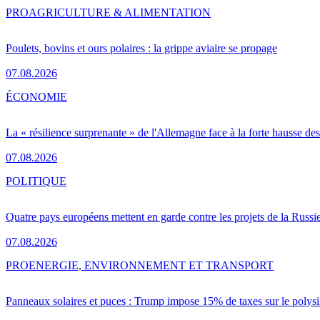
PRO
AGRICULTURE & ALIMENTATION
Poulets, bovins et ours polaires : la grippe aviaire se propage
07.08.2026
ÉCONOMIE
La « résilience surprenante » de l'Allemagne face à la forte hausse de
07.08.2026
POLITIQUE
Quatre pays européens mettent en garde contre les projets de la Russi
07.08.2026
PRO
ENERGIE, ENVIRONNEMENT ET TRANSPORT
Panneaux solaires et puces : Trump impose 15% de taxes sur le polysi