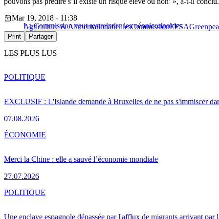
pouvons pas prédire s’il existe un risque élevé ou non’ », a-t-il conclu.
Mar 19, 2018 - 11:38
La Commission veut restreindre les néonicotinoïdes
Agriculture & Alimentation
abeilles
Commission
EFSA
Greenpea
Print
Partager
LES PLUS LUS
POLITIQUE
EXCLUSIF : L'Islande demande à Bruxelles de ne pas s'immiscer dan
07.08.2026
ÉCONOMIE
Merci la Chine : elle a sauvé l’économie mondiale
27.07.2026
POLITIQUE
Une enclave espagnole dépassée par l'afflux de migrants arrivant par 