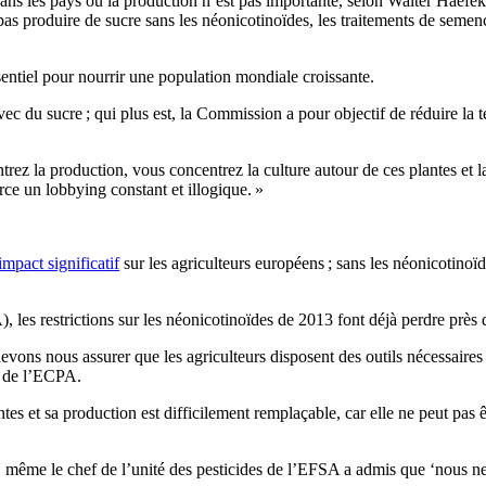
ns les pays où la production n’est pas importante, selon Walter Haefe
 pas produire de sucre sans les néonicotinoïdes, les traitements de seme
sentiel pour nourrir une population mondiale croissante.
ec du sucre ; qui plus est, la Commission a pour objectif de réduire la
trez la production, vous concentrez la culture autour de ces plantes et la
ce un lobbying constant et illogique. »
impact significatif
sur les agriculteurs européens ; sans les néonicotino
 les restrictions sur les néonicotinoïdes de 2013 font déjà perdre près 
vons nous assurer que les agriculteurs disposent des outils nécessaires
s de l’ECPA.
ntes et sa production est difficilement remplaçable, car elle ne peut p
, même le chef de l’unité des pesticides de l’EFSA a admis que ‘nous ne