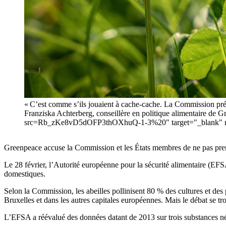
« C’est comme s’ils jouaient à cache-cache. La Commission préte
Franziska Achterberg, conseillère en politique alimentaire de
src=Rb_zKe8vD5dOFP3thOXhuQ-1-3%20" target="_blank" rel
Greenpeace accuse la Commission et les États membres de ne pas prendr
Le 28 février, l’Autorité européenne pour la sécurité alimentaire (EFS
domestiques.
Selon la Commission, les abeilles pollinisent 80 % des cultures et des 
Bruxelles et dans les autres capitales européennes. Mais le débat se t
L’EFSA a réévalué des données datant de 2013 sur trois substances néo