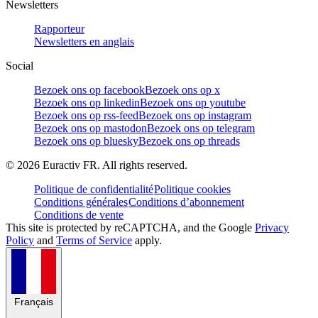
Newsletters
Rapporteur
Newsletters en anglais
Social
Bezoek ons op facebook
Bezoek ons op x
Bezoek ons op linkedin
Bezoek ons op youtube
Bezoek ons op rss-feed
Bezoek ons op instagram
Bezoek ons op mastodon
Bezoek ons op telegram
Bezoek ons op bluesky
Bezoek ons op threads
©
2026
Euractiv FR. All rights reserved.
Politique de confidentialité
Politique cookies
Conditions générales
Conditions d’abonnement
Conditions de vente
This site is protected by reCAPTCHA, and the Google
Privacy
Policy
and
Terms of Service
apply.
Français