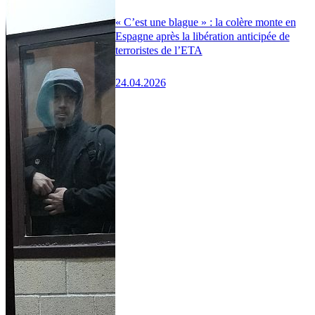
« C’est une blague » : la colère monte en
Espagne après la libération anticipée de
terroristes de l’ETA
24.04.2026