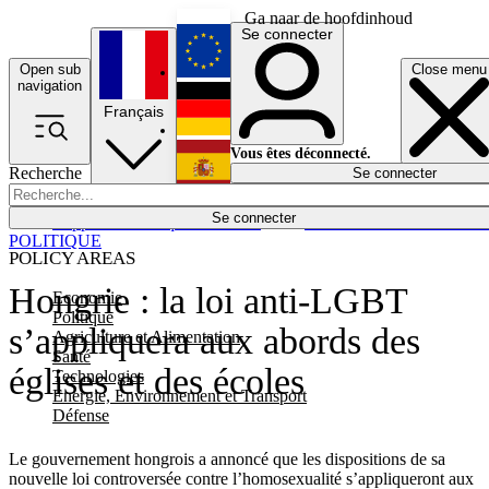
Ga naar de hoofdinhoud
Se connecter
Open sub
Close menu
English
navigation
Français
Deutsch
Vous êtes déconnecté.
Recherche
Se connecter
Español
Lumières éteintes
Se connecter
Rapporteur
Politique
Économie
Newsletters
Evénements
Em
POLITIQUE
POLICY AREAS
Hongrie : la loi anti-LGBT
Economie
Politique
s’appliquera aux abords des
Agriculture et Alimentation
Santé
églises et des écoles
Technologies
Energie, Environnement et Transport
Défense
Le gouvernement hongrois a annoncé que les dispositions de sa
nouvelle loi controversée contre l’homosexualité s’appliqueront aux