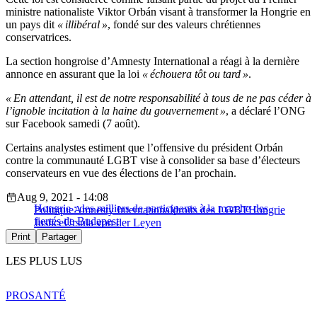
ministre nationaliste Viktor Orbán visant à transformer la Hongrie en
un pays dit
« illibéral »
, fondé sur des valeurs chrétiennes
conservatrices.
La section hongroise d’Amnesty International a réagi à la dernière
annonce en assurant que la loi
« échouera tôt ou tard »
.
« En attendant, il est de notre responsabilité à tous de ne pas céder à
l’ignoble incitation à la haine du gouvernement »
, a déclaré l’ONG
sur Facebook samedi (7 août).
Certains analystes estiment que l’offensive du président Orbán
contre la communauté LGBT vise à consolider sa base d’électeurs
conservateurs en vue des élections de l’an prochain.
Aug 9, 2021 - 14:08
Hongrie : des milliers de participants à la marche des
Politique
Amnesty International
droits des LGBT
Hongrie
fiertés de Budapest
Justice
Ursula von der Leyen
Print
Partager
LES PLUS LUS
PRO
SANTÉ