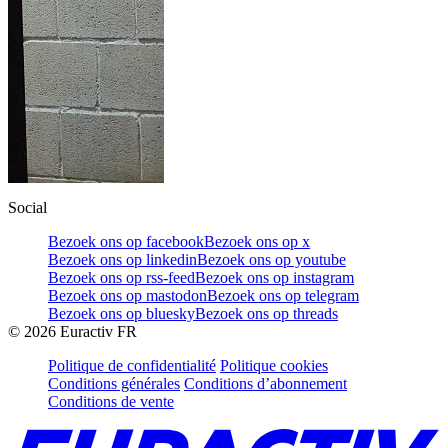
Social
Bezoek ons op facebook
Bezoek ons op x
Bezoek ons op linkedin
Bezoek ons op youtube
Bezoek ons op rss-feed
Bezoek ons op instagram
Bezoek ons op mastodon
Bezoek ons op telegram
Bezoek ons op bluesky
Bezoek ons op threads
©
2026
Euractiv FR
Politique de confidentialité
Politique cookies
Conditions générales
Conditions d’abonnement
Conditions de vente