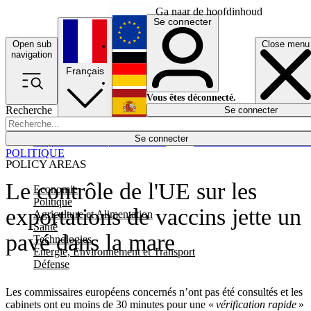
Ga naar de hoofdinhoud
Se connecter
Open sub
Close menu
English
navigation
Français
Deutsch
Vous êtes déconnecté.
Recherche
Se connecter
Español
Lumières éteintes
Se connecter
Rapporteur
Politique
Économie
Newsletters
Evénements
Em
POLITIQUE
POLICY AREAS
Le contrôle de l'UE sur les
Economie
Politique
exportations de vaccins jette un
Agriculture et Alimentation
Santé
pavé dans la mare
Technologies
Energie, Environnement et Transport
Défense
Les commissaires européens concernés n’ont pas été consultés et les
cabinets ont eu moins de 30 minutes pour une «
vérification rapide
»