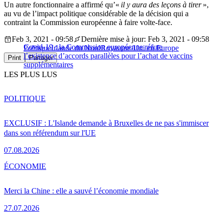
Un autre fonctionnaire a affirmé qu’«
il y aura des leçons à tirer
»,
au vu de l’impact politique considérable de la décision qui a
contraint la Commission européenne à faire volte-face.
Feb 3, 2021 - 09:58
Dernière mise à jour: Feb 3, 2021 - 09:58
Covid-19 : la Commission européenne réfute
Politique
Irlande du Nord
Royaume-Uni en Europe
l’existence d’accords parallèles pour l’achat de vaccins
Print
Partager
supplémentaires
LES PLUS LUS
POLITIQUE
EXCLUSIF : L'Islande demande à Bruxelles de ne pas s'immiscer
dans son référendum sur l'UE
07.08.2026
ÉCONOMIE
Merci la Chine : elle a sauvé l’économie mondiale
27.07.2026