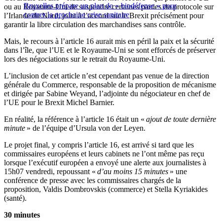
Bruxelles prépare un plan de « biodéfense » pour
ou au Royaume-Uni de suspendre certaines parties du protocole sur
contrer la prochaine crise sanitaire
l’Irlande du Nord, joint à l’accord sur le Brexit précisément pour
garantir la libre circulation des marchandises sans contrôle.
Mais, le recours à l’article 16 aurait mis en péril la paix et la sécurité
dans l’île, que l’UE et le Royaume-Uni se sont efforcés de préserver
lors des négociations sur le retrait du Royaume-Uni.
L’inclusion de cet article n’est cependant pas venue de la direction
générale du Commerce, responsable de la proposition de mécanisme
et dirigée par Sabine Weyand, l’adjointe du négociateur en chef de
l’UE pour le Brexit Michel Barnier.
En réalité, la référence à l’article 16 était un «
ajout de toute dernière
minute
» de l’équipe d’Ursula von der Leyen.
Le projet final, y compris l’article 16, est arrivé si tard que les
commissaires européens et leurs cabinets ne l’ont même pas reçu
lorsque l’exécutif européen a envoyé une alerte aux journalistes à
15h07 vendredi, repoussant «
d’au moins 15 minutes
» une
conférence de presse avec les commissaires chargés de la
proposition, Valdis Dombrovskis (commerce) et Stella Kyriakides
(santé).
30 minutes