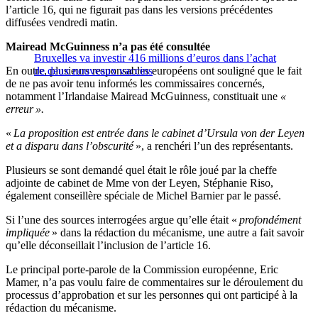
l’article 16, qui ne figurait pas dans les versions précédentes
diffusées vendredi matin.
Mairead
McGuinness n’a pas été consultée
Bruxelles va investir 416 millions d’euros dans l’achat
En outre, plusieurs responsables européens ont souligné que le fait
de deux nouveaux vaccins
de ne pas avoir tenu informés les commissaires concernés,
notamment l’Irlandaise Mairead McGuinness, constituait une
«
erreur ».
«
La proposition est entrée dans le cabinet d’Ursula von der Leyen
et a disparu dans l’obscurité
», a renchéri l’un des représentants.
Plusieurs se sont demandé quel était le rôle joué par la cheffe
adjointe de cabinet de Mme von der Leyen, Stéphanie Riso,
également conseillère spéciale de Michel Barnier par le passé.
Si l’une des sources interrogées argue qu’elle était «
profondément
impliquée
» dans la rédaction du mécanisme, une autre a fait savoir
qu’elle déconseillait l’inclusion de l’article 16.
Le principal porte-parole de la Commission européenne, Eric
Mamer, n’a pas voulu faire de commentaires sur le déroulement du
processus d’approbation et sur les personnes qui ont participé à la
rédaction du mécanisme.