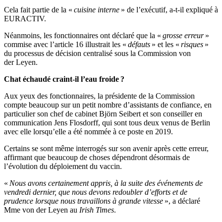
Cela fait partie de la «
cuisine interne
» de l’exécutif, a-t-il expliqué à
EURACTIV.
Néanmoins, les fonctionnaires ont déclaré que la «
grosse erreur
»
commise avec l’article 16 illustrait les «
défauts
» et les «
risques
»
du processus de décision centralisé sous la Commission von
der Leyen.
Chat échaudé craint-il l’eau froide ?
Aux yeux des fonctionnaires, la présidente de la Commission
compte beaucoup sur un petit nombre d’assistants de confiance, en
particulier son chef de cabinet Björn Seibert et son conseiller en
communication Jens Flosdorff, qui sont tous deux venus de Berlin
avec elle lorsqu’elle a été nommée à ce poste en 2019.
Certains se sont même interrogés sur son avenir après cette erreur,
affirmant que beaucoup de choses dépendront désormais de
l’évolution du déploiement du vaccin.
«
Nous avons certainement appris, à la suite des événements de
vendredi dernier, que nous devons redoubler d’efforts et de
prudence lorsque nous travaillons à grande vitesse
», a déclaré
Mme von der Leyen au
Irish Times
.