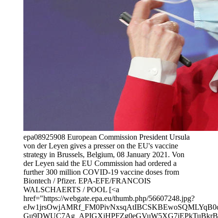
epa08925908 European Commission President Ursula
von der Leyen gives a presser on the EU's vaccine
strategy in Brussels, Belgium, 08 January 2021. Von
der Leyen said the EU Commission had ordered a
further 300 million COVID-19 vaccine doses from
Biontech / Pfizer. EPA-EFE/FRANCOIS
WALSCHAERTS / POOL [<a
href="https://webgate.epa.eu/thumb.php/56607248.jpg?
eJw1jrsOwjAMRf_FM0PivNxsqAtIBCSKBEwoSQMLYqB0o
Gu9DWUC7Ag_APIGXjHPFZg0eGVuW5XG7jEPkTuBkrBUO