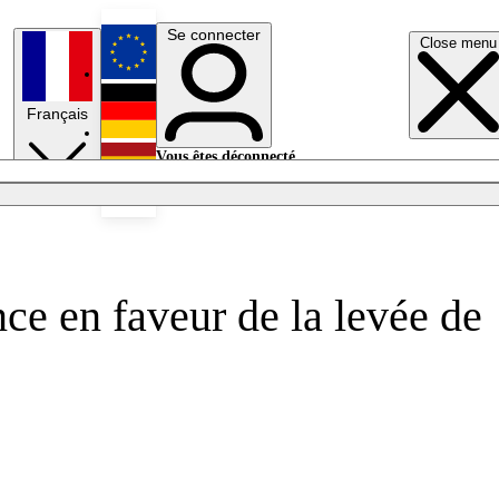
Se connecter
Close menu
English
Français
Deutsch
Vous êtes déconnecté.
Se connecter
Español
Lumières éteintes
e en faveur de la levée de