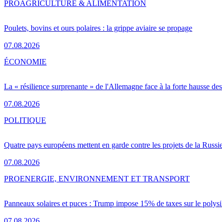
PRO
AGRICULTURE & ALIMENTATION
Poulets, bovins et ours polaires : la grippe aviaire se propage
07.08.2026
ÉCONOMIE
La « résilience surprenante » de l'Allemagne face à la forte hausse de
07.08.2026
POLITIQUE
Quatre pays européens mettent en garde contre les projets de la Russi
07.08.2026
PRO
ENERGIE, ENVIRONNEMENT ET TRANSPORT
Panneaux solaires et puces : Trump impose 15% de taxes sur le polysi
07.08.2026