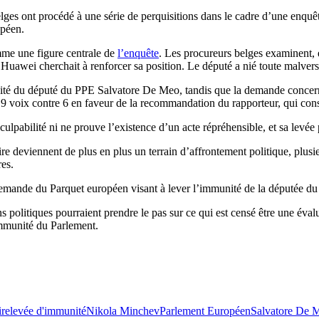
ges ont procédé à une série de perquisitions dans le cadre d’une enquêt
opéen.
omme une figure centrale de
l’enquête
. Les procureurs belges examinent, e
uawei cherchait à renforcer sa position. Le député a nié toute malvers
ité du député du PPE Salvatore De Meo, tandis que la demande concerna
19 voix contre 6 en faveur de la recommandation du rapporteur, qui cons
pabilité ni ne prouve l’existence d’un acte répréhensible, et sa levée 
e deviennent de plus en plus un terrain d’affrontement politique, plusie
res.
 demande du Parquet européen visant à lever l’immunité de la députée d
ons politiques pourraient prendre le pas sur ce qui est censé être une éva
immunité du Parlement.
ire
levée d'immunité
Nikola Minchev
Parlement Européen
Salvatore De 