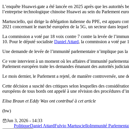
L’enquête Huawei-gate a été lancée en 2025 après que les autorités bel
l’entreprise technologique chinoise Huawei au sein du Parlement eur
Martusciello, qui dirige la délégation italienne du PPE, est apparu c
2021 concernant le marché européen de la 5G, un secteur dans lequel H
La commission a voté par 18 voix contre 7 contre la levée de l’immun
10. Pour le député socialiste
Daniel Attard
, la commission a voté par 
Une demande de levée de l’immunité parlementaire n’implique pas la cul
Ce vote intervient à un moment où les affaires d’immunité parlementair
Parlement européen traite les demandes émanant des autorités judiciai
Le mois dernier, le Parlement a rejeté, de manière controversée, une
Cette décision a suscité des critiques selon lesquelles des considérati
européens de tous bords ont appelé à une révision des procédures d’
Elisa Braun et Eddy Wax ont contribué à cet article
(bw)
Jun 3, 2026 - 14:33
Politique
Daniel Attard
Fulvio Martusciello
Immunité Parlementa