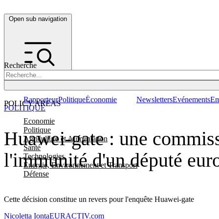
Open sub navigation
Recherche
Rapporteur
Politique
Économie
Newsletters
Evénements
Em
POLICY AREAS
POLITIQUE
Economie
Politique
Huawei-gate : une commissi
Agriculture et Alimentation
Santé
l'immunité d'un député eur
Technologies
Energie, Environnement et Transport
Défense
Cette décision constitue un revers pour l'enquête Huawei-gate
Nicoletta Ionta
EURACTIV.com