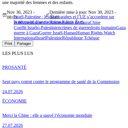
une majorité des femmes et des enfants.
Nov 30, 2023 -
Dernière mise à jour: Nov 30, 2023 -
Israël-Palestine : les États arabes et l’UE s’accordent sur
08:03
08:03
la nécessité d’une solution à deux États
Politique
attaque du Hamas
Bande de Gaza
Chine
Conflit Israélo-Palestinien
crimes de guerre
droits humains
Gaza
guerre à Gaza
Guerre Israël-Hamas
Human Rights Watch
International
Israël
Palestine
République Tchèque
Print
Partager
LES PLUS LUS
PRO
SANTÉ
Sept pays votent contre le programme de santé de la Commission
24.07.2026
ÉCONOMIE
Merci la Chine : elle a sauvé l’économie mondiale
27.07.2026