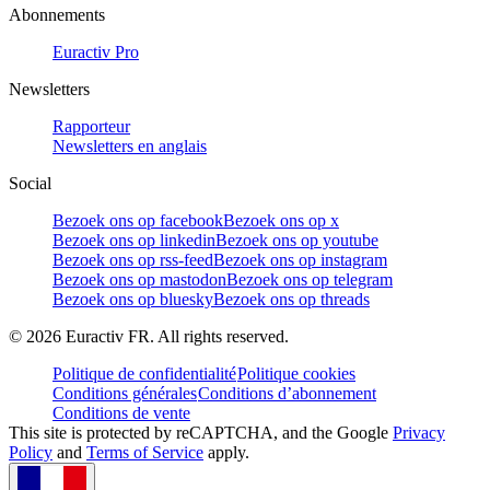
Abonnements
Euractiv Pro
Newsletters
Rapporteur
Newsletters en anglais
Social
Bezoek ons op facebook
Bezoek ons op x
Bezoek ons op linkedin
Bezoek ons op youtube
Bezoek ons op rss-feed
Bezoek ons op instagram
Bezoek ons op mastodon
Bezoek ons op telegram
Bezoek ons op bluesky
Bezoek ons op threads
©
2026
Euractiv FR. All rights reserved.
Politique de confidentialité
Politique cookies
Conditions générales
Conditions d’abonnement
Conditions de vente
This site is protected by reCAPTCHA, and the Google
Privacy
Policy
and
Terms of Service
apply.