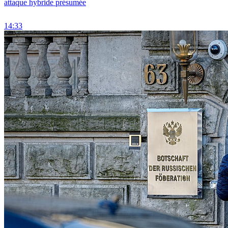
attaque hybride présumée
14:33