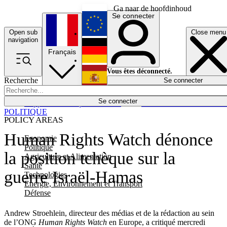
Ga naar de hoofdinhoud
Se connecter
Open sub
Close menu
English
navigation
Français
Deutsch
Vous êtes déconnecté.
Recherche
Se connecter
Español
Lumières éteintes
Se connecter
Rapporteur
Politique
Économie
Newsletters
Evénements
Em
POLITIQUE
POLICY AREAS
Human Rights Watch dénonce
Economie
Politique
la position tchèque sur la
Agriculture et Alimentation
Santé
guerre Israël-Hamas
Technologies
Energie, Environnement et Transport
Défense
Andrew Stroehlein, directeur des médias et de la rédaction au sein
de l’ONG
Human Rights Watch
en Europe, a critiqué mercredi