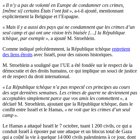
« Il n’y a pas de volonté en Europe de condamner ces crimes,
[même si] certains États l’ont fait »
, a-t-il ajouté, mentionnant
explicitement la Belgique et l’Espagne.
« Mais il y a aussi des pays qui ne condamnent que les crimes d’un
seul camp et qui ont une vision très biaisée […] la République
tchèque, par exemple »
, a ajouté M. Stroehlein.
Comme indiqué précédemment, la République tchèque
entretient
des liens étroits
avec Israël, pour des raisons historiques.
M. Stroehlein a souligné que l’UE a été fondée sur le respect de la
démocratie et des droits humains, ce qui implique un souci de justice
et de respect du droit international.
« La République tchèque n’a pas respecté ces principes au cours
des sept dernières semaines. Les crimes de guerre ne deviennent pas
acceptables simplement parce que vos amis les commettent »
, a
déclaré M. Stroehlein, ajoutant que la République tchèque, dans le
conflit entre Israël et le Hamas,
« ne voit que les crimes d’un seul
camp ».
Le Hamas a attaqué Israël le 7 octobre, tuant 1 200 civils, ce qui a
conduit Israël à riposter par une attaque et un blocus total de Gaza
qui a coûté la vie à quelque 14 000 civils palestiniens à ce jour, dont