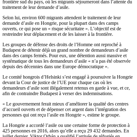
frontière sud du pays, où les migrants séjourneront dans l’attente du
traitement de leur demande d’asile.
Selon lui, environ 600 migrants attendent le traitement de leur
demande d’asile en Hongrie, pour la plupart dans des camps
ouverts, ce qui pose un « risque sécuritaire ». L’objectif est de
restreindre leur déplacement et de les laisser à la frontière.
Les groupes de défense des droits de l’Homme ont reproché à
Budapest de détenir déjà un grand nombre de demandeurs d’asile
dans des camps fermés. Pour eux, une détention aussi massive et
systématique de tous les demandeurs d’asile « n’a pas été observée
depuis des décennies dans une Europe démocratique ».
Le comité hongrois d’Helsinki s’est engagé à poursuivre la Hongrie
devant la Cour de justice de l’UE pour chaque cas où les
demandeurs d’asile sont illégalement retenus en garde à vue, et ce,
afin de contraindre Budapest à verser des indemnisations.
« Le gouvernement ferait mieux d’améliorer la qualité des centres
d’accueil ouverts et de dépenser cet argent dans l’intégration des
personnes qui ont reçu l’asile en Hongrie », estime le groupe.
La Hongrie a accordé l’asile ou une certaine forme de protection à
425 personnes en 2016, alors qu’elle a reçu 29 432 demandes. En
juillet dernier, Viktor Orbán a qualifié l’arrivée de réfugiés en