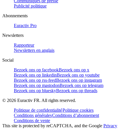
Communiqués de presse
Publicité politique
Abonnements
Euractiv Pro
Newsletters
Rapporteur
Newsletters en anglais
Social
Bezoek ons op facebook
Bezoek ons op x
Bezoek ons op linkedin
Bezoek ons op youtube
Bezoek ons op rss-feed
Bezoek ons op instagram
Bezoek ons op mastodon
Bezoek ons op telegram
Bezoek ons op bluesky
Bezoek ons op threads
©
2026
Euractiv FR. All rights reserved.
Politique de confidentialité
Politique cookies
Conditions générales
Conditions d’abonnement
Conditions de vente
This site is protected by reCAPTCHA, and the Google
Privacy