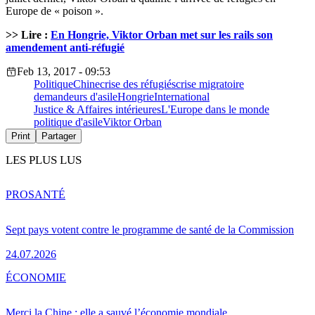
Europe de « poison ».
>> Lire :
En Hongrie, Viktor Orban met sur les rails son
amendement anti-réfugié
Feb 13, 2017 - 09:53
Politique
Chine
crise des réfugiés
crise migratoire
demandeurs d'asile
Hongrie
International
Justice & Affaires intérieures
L'Europe dans le monde
politique d'asile
Viktor Orban
Print
Partager
LES PLUS LUS
PRO
SANTÉ
Sept pays votent contre le programme de santé de la Commission
24.07.2026
ÉCONOMIE
Merci la Chine : elle a sauvé l’économie mondiale