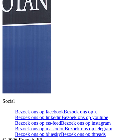
Social
Bezoek ons op facebook
Bezoek ons op x
Bezoek ons op linkedin
Bezoek ons op youtube
Bezoek ons op rss-feed
Bezoek ons op instagram
Bezoek ons op mastodon
Bezoek ons op telegram
Bezoek ons op bluesky
Bezoek ons op threads
©
2026
Euractiv FR