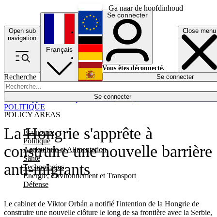
Ga naar de hoofdinhoud
Se connecter
Open sub
Close menu
English
navigation
Français
Deutsch
Vous êtes déconnecté.
Recherche
Se connecter
Español
Lumières éteintes
Se connecter
Rapporteur
Politique
Économie
Newsletters
Evénements
Em
POLITIQUE
POLICY AREAS
La Hongrie s'apprête à
Economie
Politique
construire une nouvelle barrière
Agriculture et Alimentation
Santé
anti-migrants
Technologies
Energie, Environnement et Transport
Défense
Le cabinet de Viktor Orbán a notifié l'intention de la Hongrie de
construire une nouvelle clôture le long de sa frontière avec la Serbie,