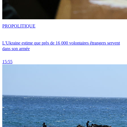
PRO
POLITIQUE
L'Ukraine estime que près de 16 000 volontaires étrangers servent
dans son armée
15:55