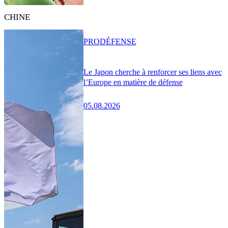
CHINE
PRO
DÉFENSE
Le Japon cherche à renforcer ses liens avec
l’Europe en matière de défense
05.08.2026