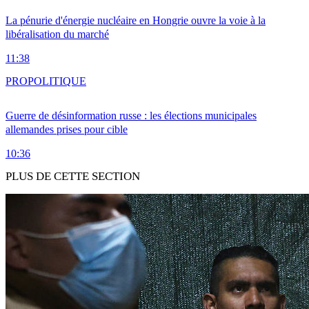
La pénurie d'énergie nucléaire en Hongrie ouvre la voie à la
libéralisation du marché
11:38
PRO
POLITIQUE
Guerre de désinformation russe : les élections municipales
allemandes prises pour cible
10:36
PLUS DE CETTE SECTION