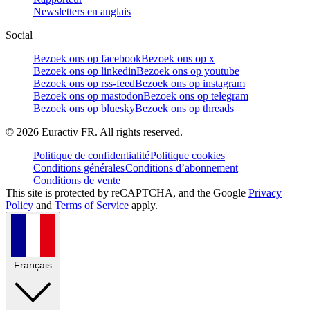
Newsletters en anglais
Social
Bezoek ons op facebook
Bezoek ons op x
Bezoek ons op linkedin
Bezoek ons op youtube
Bezoek ons op rss-feed
Bezoek ons op instagram
Bezoek ons op mastodon
Bezoek ons op telegram
Bezoek ons op bluesky
Bezoek ons op threads
©
2026
Euractiv FR. All rights reserved.
Politique de confidentialité
Politique cookies
Conditions générales
Conditions d’abonnement
Conditions de vente
This site is protected by reCAPTCHA, and the Google
Privacy
Policy
and
Terms of Service
apply.
Français