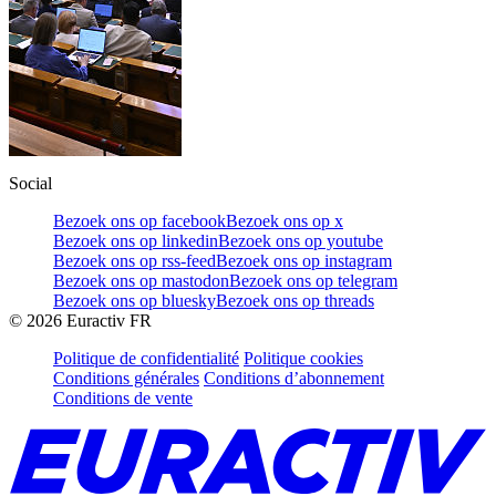
Social
Bezoek ons op facebook
Bezoek ons op x
Bezoek ons op linkedin
Bezoek ons op youtube
Bezoek ons op rss-feed
Bezoek ons op instagram
Bezoek ons op mastodon
Bezoek ons op telegram
Bezoek ons op bluesky
Bezoek ons op threads
©
2026
Euractiv FR
Politique de confidentialité
Politique cookies
Conditions générales
Conditions d’abonnement
Conditions de vente