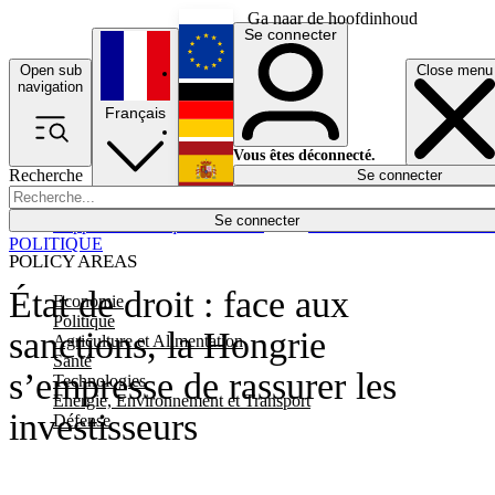
Ga naar de hoofdinhoud
Se connecter
Open sub
Close menu
English
navigation
Français
Deutsch
Vous êtes déconnecté.
Recherche
Se connecter
Español
Lumières éteintes
Se connecter
Rapporteur
Politique
Économie
Newsletters
Evénements
Em
POLITIQUE
POLICY AREAS
État de droit : face aux
Economie
Politique
sanctions, la Hongrie
Agriculture et Alimentation
Santé
s’empresse de rassurer les
Technologies
Energie, Environnement et Transport
investisseurs
Défense