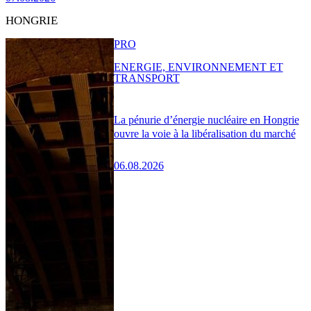
HONGRIE
PRO
ENERGIE, ENVIRONNEMENT ET
TRANSPORT
La pénurie d’énergie nucléaire en Hongrie
ouvre la voie à la libéralisation du marché
06.08.2026