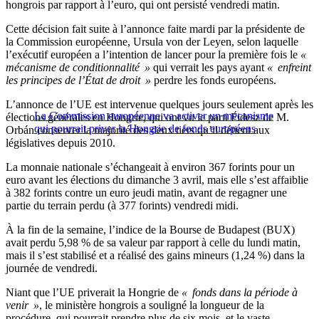
hongrois par rapport à l’euro, qui ont persisté vendredi matin.
Cette décision fait suite à l’annonce faite mardi par la présidente de
la Commission européenne, Ursula von der Leyen, selon laquelle
l’exécutif européen a l’intention de lancer pour la première fois le
«
mécanisme de conditionnalité »
qui verrait les pays ayant
« enfreint
les principes de l’État de droit »
perdre les fonds européens.
L’annonce de l’UE est intervenue quelques jours seulement après les
La Commission européenne va activer un mécanisme
élections générales en Hongrie, qui ont vu le parti Fidesz de M.
qui pourrait priver la Hongrie de fonds européens
Orbán conserver la majorité des deux tiers qu’il détient aux
législatives depuis 2010.
La monnaie nationale s’échangeait à environ 367 forints pour un
euro avant les élections du dimanche 3 avril, mais elle s’est affaiblie
à 382 forints contre un euro jeudi matin, avant de regagner une
partie du terrain perdu (à 377 forints) vendredi midi.
À la fin de la semaine, l’indice de la Bourse de Budapest (BUX)
avait perdu 5,98 % de sa valeur par rapport à celle du lundi matin,
mais il s’est stabilisé et a réalisé des gains mineurs (1,24 %) dans la
journée de vendredi.
Niant que l’UE priverait la Hongrie de
« fonds dans la période à
venir »
, le ministère hongrois a souligné la longueur de la
procédure, qui pourrait prendre plus de six mois, et le vaste