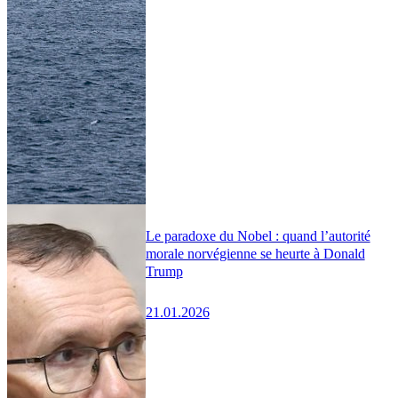
Le paradoxe du Nobel : quand l’autorité
morale norvégienne se heurte à Donald
Trump
21.01.2026