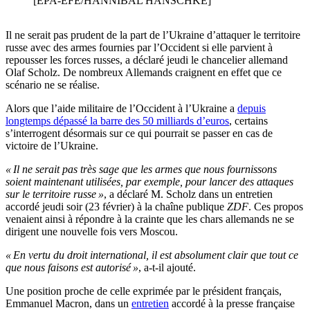
[EPA-EFE/HANNIBAL HANSCHKE]
Il ne serait pas prudent de la part de l’Ukraine d’attaquer le territoire
russe avec des armes fournies par l’Occident si elle parvient à
repousser les forces russes, a déclaré jeudi le chancelier allemand
Olaf Scholz. De nombreux Allemands craignent en effet que ce
scénario ne se réalise.
Alors que l’aide militaire de l’Occident à l’Ukraine a
depuis
longtemps dépassé la barre des 50 milliards d’euros
, certains
s’interrogent désormais sur ce qui pourrait se passer en cas de
victoire de l’Ukraine.
« Il ne serait pas très sage que les armes que nous fournissons
soient maintenant utilisées, par exemple, pour lancer des attaques
sur le territoire russe »
, a déclaré M. Scholz dans un entretien
accordé jeudi soir (23 février) à la chaîne publique
ZDF
. Ces propos
venaient ainsi à répondre à la crainte que les chars allemands ne se
dirigent une nouvelle fois vers Moscou.
« En vertu du droit international, il est absolument clair que tout ce
que nous faisons est autorisé »
, a-t-il ajouté.
Une position proche de celle exprimée par le président français,
Emmanuel Macron, dans un
entretien
accordé à la presse française