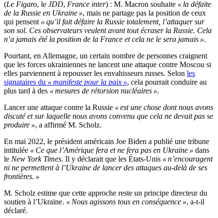
(
Le Figaro
, le
JDD
,
France inter
) : M. Macron souhaite
« la défaite
de la Russie en Ukraine »
, mais ne partage pas la position de ceux
qui pensent
« qu’il fait défaire la Russie totalement, l’attaquer sur
son sol. Ces observateurs veulent avant tout écraser la Russie. Cela
n’a jamais été la position de la France et cela ne le sera jamais »
.
Pourtant, en Allemagne, un certain nombre de personnes craignent
que les forces ukrainiennes ne lancent une attaque contre Moscou si
elles parviennent à repousser les envahisseurs russes. Selon
les
signataires du
« manifeste pour la paix »
, cela pourrait conduire au
plus tard à des
« mesures de rétorsion nucléaires »
.
Lancer une attaque contre la Russie
« est une chose dont nous avons
discuté et sur laquelle nous avons convenu que cela ne devait pas se
produire »
, a affirmé M. Scholz.
En mai 2022, le président américain Joe Biden a publié une tribune
intitulée
« Ce que l’Amérique fera et ne fera pas en Ukraine »
dans
le
New York Times
. Il y déclarait que les États-Unis
« n’encouragent
ni ne permettent à l’Ukraine de lancer des attaques au-delà de ses
frontières. »
M. Scholz estime que cette approche reste un principe directeur du
soutien à l’Ukraine.
« Nous agissons tous en conséquence »
, a-t-il
déclaré.