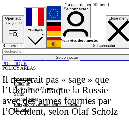
Ga naar de hoofdinhoud
Se connecter
Open sub
Close menu
English
navigation
Français
Deutsch
Vous êtes déconnecté.
Recherche
Se connecter
Español
Lumières éteintes
Se connecter
Rapporteur
Politique
Économie
Newsletters
Evénements
Em
POLITIQUE
POLICY AREAS
Il ne serait pas « sage » que
Economie
Politique
l’Ukraine attaque la Russie
Agriculture et Alimentation
Santé
avec des armes fournies par
Technologies
Energie, Environnement et Transport
l’Occident, selon Olaf Scholz
Défense