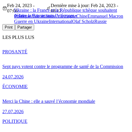
Feb 24, 2023 -
Dernière mise à jour: Feb 24, 2023 -
Ukraine : la France et la République tchèque souhaitent
07:06
08:12
défaire la Russie sans l’« écraser »
Politique
Aide militaire
Allemagne
Chine
Emmanuel Macron
Guerre en Ukraine
International
Olaf Scholz
Russie
Print
Partager
LES PLUS LUS
PRO
SANTÉ
Sept pays votent contre le programme de santé de la Commission
24.07.2026
ÉCONOMIE
Merci la Chine : elle a sauvé l’économie mondiale
27.07.2026
POLITIQUE