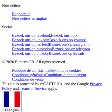
Newsletters
Rapporteur
Newsletters en anglais
Social
Bezoek ons op facebook
Bezoek ons op x
Bezoek ons op linkedin
Bezoek ons op youtube
Bezoek ons op rss-feed
Bezoek ons op instagram
Bezoek ons op mastodon
Bezoek ons op telegram
Bezoek ons op bluesky
Bezoek ons op threads
©
2026
Euractiv FR. All rights reserved.
Politique de confidentialité
Politique cookies
Conditions générales
Conditions d’abonnement
Conditions de vente
This site is protected by reCAPTCHA, and the Google
Privacy
Policy
and
Terms of Service
apply.
Français