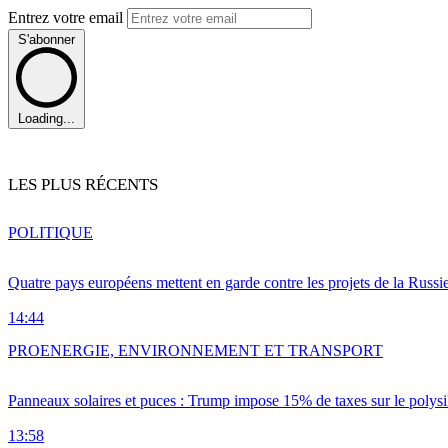
Entrez votre email
S'abonner
Loading...
LES PLUS RÉCENTS
POLITIQUE
Quatre pays européens mettent en garde contre les projets de la Russi
14:44
PRO
ENERGIE, ENVIRONNEMENT ET TRANSPORT
Panneaux solaires et puces : Trump impose 15% de taxes sur le polysi
13:58