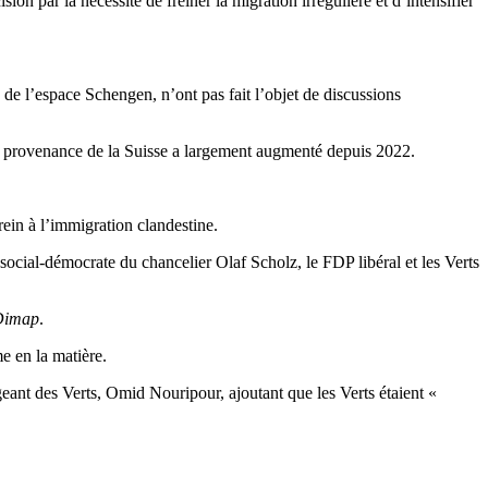
sion par la nécessité de freiner la migration irrégulière et d’intensifier
e de l’espace Schengen, n’ont pas fait l’objet de discussions
 en provenance de la Suisse a largement augmenté depuis 2022.
in à l’immigration clandestine.
 social-démocrate du chancelier Olaf Scholz, le FDP libéral et les Verts
 Dimap
.
e en la matière.
geant des Verts, Omid Nouripour, ajoutant que les Verts étaient «