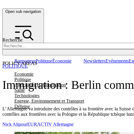
Open sub navigation
Recherche
Rapporteur
Politique
Économie
Newsletters
Evénements
Em
POLICY AREAS
POLITIQUE
Economie
Politique
Immigration : Berlin comme
Agriculture et Alimentation
Santé
Technologies
Energie, Environnement et Transport
Défense
L’Allemagne va introduire des contrôles à sa frontière avec la Suisse d
contrôles aux frontières avec la Pologne et la République tchèque lund
Nick Alipour
EURACTIV Allemagne