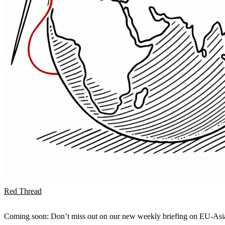
Red Thread
Coming soon: Don’t miss out on our new weekly briefing on EU-Asia 