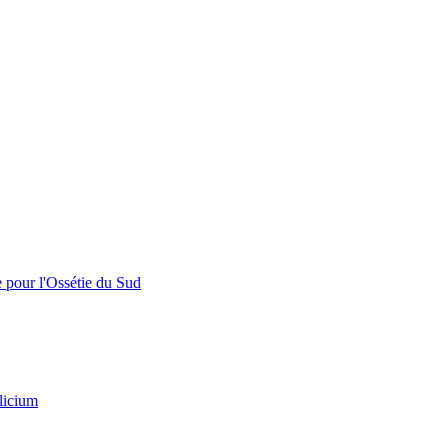
e pour l'Ossétie du Sud
licium