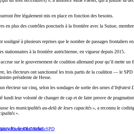
qui lui sont nécessaires] »
, a annoncé Mme Faeser, qui a justifié sa déci
urront être légalement mis en place en fonction des besoins.
ires en plus des contrôles ponctuels à la frontière avec la Suisse, membr
 ont souligné à plusieurs reprises que le nombre de passages frontaliers
s stationnaires à la frontière autrichienne, en vigueur depuis 2015.
crue sur le gouvernement de coalition allemand pour qu’il mette un fre
e, les électeurs ont sanctionné les trois partis de la coalition — le SPD
nistre-présidente de Hesse.
un électeur sur cinq, selon les sondages de sortie des urnes d’
Infratest
lé lundi leur volonté de changer de cap et de faire preuve de pragmatism
usse les municipalités au-delà de leurs capacités »
, a reconnu le codiri
ipalités
».
régionales de mi-mandat
ancy Faeser
Olaf Scholz
SPD