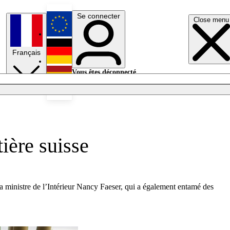
Se connecter
Close menu
English
Français
Deutsch
Vous êtes déconnecté.
Se connecter
Español
Lumières éteintes
ière suisse
 La ministre de l’Intérieur Nancy Faeser, qui a également entamé des