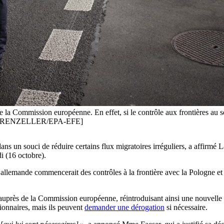
e la Commission européenne. En effet, si le contrôle aux frontières au s
AN EHRENZELLER/EPA-EFE]
ans un souci de réduire certains flux migratoires irréguliers, a affirmé
i (16 octobre).
allemande commencerait des contrôles à la frontière avec la Pologne et 
e auprès de la Commission européenne, réintroduisant ainsi une nouvelle 
tionnaires, mais ils peuvent
demander une dérogation
si nécessaire.