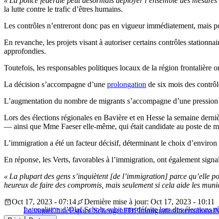
« La police fédérale peut désormais déployer l’ensemble des mesures [
la lutte contre le trafic d’êtres humains.
Les contrôles n’entreront donc pas en vigueur immédiatement, mais po
En revanche, les projets visant à autoriser certains contrôles stationna
approfondies.
Toutefois, les responsables politiques locaux de la région frontalière
La décision s’accompagne d’une
prolongation
de six mois des contrôle
L’augmentation du nombre de migrants s’accompagne d’une pression ac
Lors des élections régionales en Bavière et en Hesse la semaine dernièr
— ainsi que Mme Faeser elle-même, qui était candidate au poste de mi
L’immigration a été un facteur décisif, déterminant le choix d’environ 
En réponse, les Verts, favorables à l’immigration, ont également signa
« La plupart des gens s’inquiètent [de l’immigration] parce qu’elle po
heureux de faire des compromis, mais seulement si cela aide les munic
Oct 17, 2023 - 07:14
Dernière mise à jour: Oct 17, 2023 - 10:11
La coalition d’Olaf Scholz subit une défaite lors des élections 
Politique
Chine
Espace Schengen
FDP
Immigration
International
N