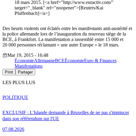
18 mars 2015. [<a href="http://www.euractiv.com/"
target="_blank" rel="noopener">[Reuters/Kai
Pfaffenbach]</a>]
Des heurts violents ont éclatés entre les manifestants anti-austérité et
la police allemande lors de l’inauguration du nouveau siège de la
BCE, à Frankfort. La manifestation a rassemblé entre 15 000 et
20 000 personnes réclamant « une autre Europe » le 18 mars.
Mar 19, 2015 - 16:48
Économie
Allemagne
BCE
Économie
Euro & Finances
Manifestations
Print
Partager
LES PLUS LUS
POLITIQUE
EXCLUSIF : L'Islande demande à Bruxelles de ne pas s'immiscer
dans son référendum sur l'UE
07.08.2026