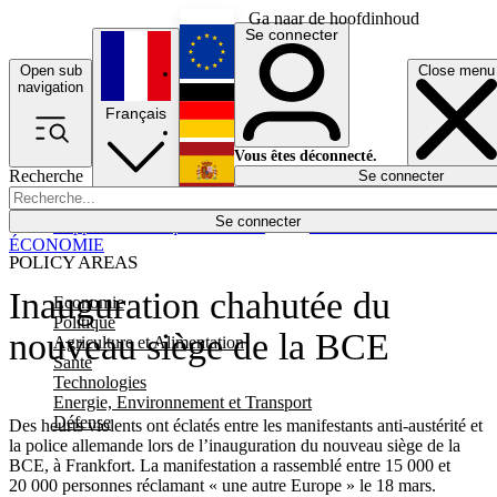
Ga naar de hoofdinhoud
Se connecter
Open sub
Close menu
English
navigation
Français
Deutsch
Vous êtes déconnecté.
Recherche
Se connecter
Español
Lumières éteintes
Se connecter
Rapporteur
Politique
Économie
Newsletters
Evénements
Em
ÉCONOMIE
POLICY AREAS
Inauguration chahutée du
Economie
Politique
nouveau siège de la BCE
Agriculture et Alimentation
Santé
Technologies
Energie, Environnement et Transport
Défense
Des heurts violents ont éclatés entre les manifestants anti-austérité et
la police allemande lors de l’inauguration du nouveau siège de la
BCE, à Frankfort. La manifestation a rassemblé entre 15 000 et
20 000 personnes réclamant « une autre Europe » le 18 mars.