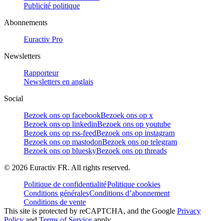
Publicité politique
Abonnements
Euractiv Pro
Newsletters
Rapporteur
Newsletters en anglais
Social
Bezoek ons op facebook
Bezoek ons op x
Bezoek ons op linkedin
Bezoek ons op youtube
Bezoek ons op rss-feed
Bezoek ons op instagram
Bezoek ons op mastodon
Bezoek ons op telegram
Bezoek ons op bluesky
Bezoek ons op threads
©
2026
Euractiv FR. All rights reserved.
Politique de confidentialité
Politique cookies
Conditions générales
Conditions d’abonnement
Conditions de vente
This site is protected by reCAPTCHA, and the Google
Privacy
Policy
and
Terms of Service
apply.