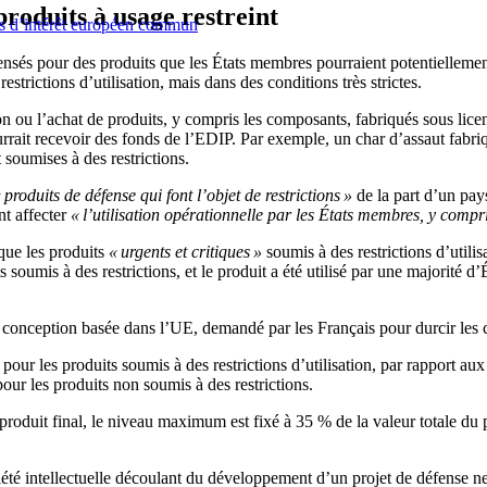
roduits à usage restreint
ets d’intérêt européen commun
ensés pour des produits que les États membres pourraient potentiellement n
trictions d’utilisation, mais dans des conditions très strictes.
ion ou l’achat de produits, y compris les composants, fabriqués sous lic
urrait recevoir des fonds de l’EDIP. Par exemple, un char d’assaut fabr
 soumises à des restrictions.
 produits de défense qui font l’objet de restrictions »
de la part d’un pay
nt affecter
« l’utilisation opérationnelle par les États membres, y compris 
 que les produits
« urgents et critiques »
soumis à des restrictions d’utilis
umis à des restrictions, et le produit a été utilisé par une majorité d
e conception basée dans l’UE, demandé par les Français pour durcir les c
ur les produits soumis à des restrictions d’utilisation, par rapport aux 
r les produits non soumis à des restrictions.
e produit final, le niveau maximum est fixé à 35 % de la valeur totale
té intellectuelle découlant du développement d’un projet de défense ne pe