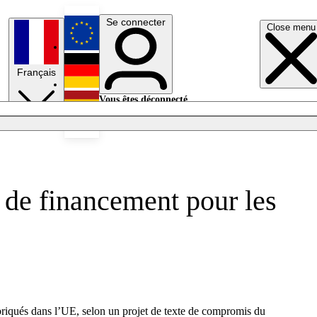
Se connecter
Close menu
English
Français
Deutsch
Vous êtes déconnecté.
Se connecter
Español
Lumières éteintes
s de financement pour les
riqués dans l’UE, selon un projet de texte de compromis du