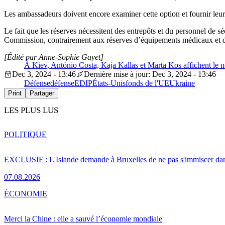
Les ambassadeurs doivent encore examiner cette option et fournir leurs
Le fait que les réserves nécessitent des entrepôts et du personnel de sé
Commission, contrairement aux réserves d’équipements médicaux et de
[Édité par Anne-Sophie Gayet]
À Kiev, António Costa, Kaja Kallas et Marta Kos affichent le n
Dec 3, 2024 - 13:46
Dernière mise à jour: Dec 3, 2024 - 13:46
Défense
défense
EDIP
États-Unis
fonds de l'UE
Ukraine
Print
Partager
LES PLUS LUS
POLITIQUE
EXCLUSIF : L'Islande demande à Bruxelles de ne pas s'immiscer dan
07.08.2026
ÉCONOMIE
Merci la Chine : elle a sauvé l’économie mondiale