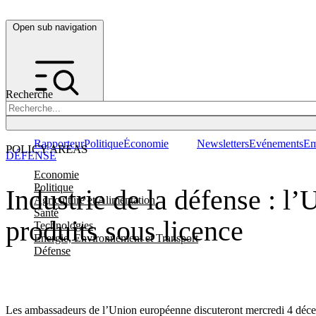
Open sub navigation
Recherche
Rapporteur
Politique
Économie
Newsletters
Evénements
Em
POLICY AREAS
DÉFENSE
Economie
Politique
Industrie de la défense : l
Agriculture et Alimentation
Santé
produits sous licence
Technologies
Energie, Environnement et Transport
Défense
Les ambassadeurs de l’Union européenne discuteront mercredi 4 décem