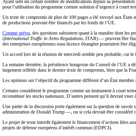
Ayant subi un certain nombre de modifications depuis sa présentati
pour l’utilisation du programme comme solution d’urgence à court te
Un texte de compromis de plus de 100 pages a été envoyé aux États m
de productions pouvant être financés par les fonds de l’UE.
Comme prévu
, des questions subsistent quant à la manière dont les pr
(
International Traffic in Arms Regulations
, ITAR) — peuvent être finan
des entreprises européennes sous licence étrangère pourraient être éli
Un accord lors de la réunion de mercredi semble peu probable, car le
La semaine dernière, la présidence hongroise du Conseil de l’UE a déjà
largement reflétée dans le dernier texte de compromis, bien que la Fran
Les opinions sur l’objectif du programme diffèrent d’un État membre 
Certains considèrent le programme comme un instrument à court terme d
reconstituer les stocks nationaux. D’autres pensent qu’il devrait viser
Une partie de la discussion porte également sur la question de savoir s
administration de Donald Trump —, ou si cela devrait être considéré
Le projet de texte interdit également le financement d’actions liées 
projets de défense européens d’intérêt commun (EDPCI).