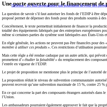
Une porte ouverte pour le financement de p
Défense : les huit programmes qui pourraient devenir des proj
La question de savoir s’il faut autoriser les fonds de l’EDIP à être dép
proposé permet de dépenser des fonds pour des produits soumis à des res
Concrètement, le texte permettrait initialement de financer la product
totalité des équipements fabriqués par des entreprises européennes po
même si certaines parties du système sont fabriquées aux États-Unis et
En règle générale, les actions ne peuvent pas être financées pour des
«
membre à utiliser ces produits »
. Ces restrictions d’utilisation pourraie
Mais cette règle a été rendue caduque par un autre article, qui prévoit
promettent d’
« étudier la faisabilité »
du remplacement des composants so
l’entrée en vigueur de l’EDIP.
Le projet de proposition ne mentionne plus le principe de l’autorité d
La proposition réduit le niveau de subvention communautaire autorisé po
peuvent recevoir qu’une subvention maximale de 15 %, contre 25 % pou
En ce qui concerne la part des composants étrangers autorisés dans l
l’Union.
Les ambassadeurs pourraient également approuver le fait que la proprié