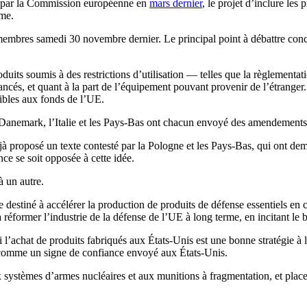
on par la Commission européenne en
mars dernier
, le projet d’inclure les
rme.
embres samedi 30 novembre dernier. Le principal point à débattre con
oduits soumis à des restrictions d’utilisation — telles que la règlementat
cés, et quant à la part de l’équipement pouvant provenir de l’étranger. 
gibles aux fonds de l’UE.
 Danemark, l’Italie et les Pays-Bas ont chacun envoyé des amendements
 proposé un texte contesté par la Pologne et les Pays-Bas, qui ont dema
ce se soit opposée à cette idée.
à un autre.
estiné à accélérer la production de produits de défense essentiels en 
 à réformer l’industrie de la défense de l’UE à long terme, en incitant le
i l’achat de produits fabriqués aux États-Unis est une bonne stratégie à
 comme un signe de confiance envoyé aux États-Unis.
aux systèmes d’armes nucléaires et aux munitions à fragmentation, et p